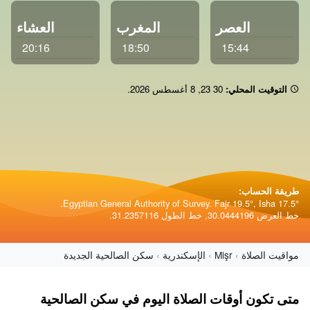
العصر
المغرب
العشاء
20:16
18:50
15:44
التوقيت المحلي:
23 30
,
8 أغسطس 2026
.
طريقة الحساب:
Egyptian General Authority of Survey. Fajr 19.5°, Isha 17.5°.
خط العرض 30.0444196, خط الطول 31.2357116.
مواقيت الصلاة
Mişr
الإسكندرية
سكن الصالحية الجديدة
متى تكون أوقات الصلاة اليوم في سكن الصالحية