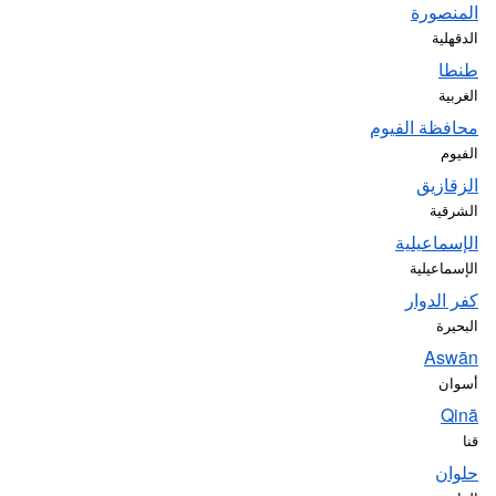
المنصورة
الدقهلية
طنطا
الغربية
محافظة الفيوم
الفيوم
الزقازيق
الشرقية
الإسماعيلية
الإسماعيلية
كفر الدوار
البحيرة
Aswān
أسوان
Qinā
قنا
حلوان