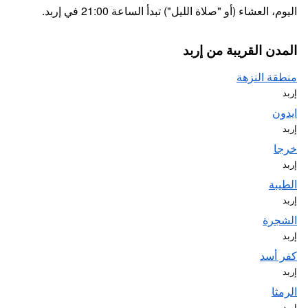
اليوم، العشاء (أو "صلاة الليل") تبدأ الساعة 21:00 في إربد.
المدن القريبة من إربد
منطقة النزهة
إربد
ايدون
إربد
خرجا
إربد
الطيبة
إربد
الشجرة
إربد
كفر أسد
إربد
الرمثا
إربد