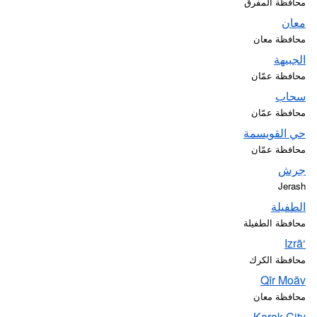
محافظة المفرق
معان
محافظة معان
الجبيهة
محافظة عمّان
سحاب
محافظة عمّان
حي القويسمة
محافظة عمّان
جرش
Jerash
الطفيلة
محافظة الطفيلة
‘Izrā
محافظة الكرك
Qīr Moāv
محافظة معان
Karak City