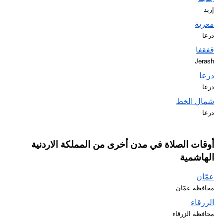
إربد
معرية
درعا
قفقفا
Jerash
درعا
درعا
شمال الخط
درعا
أوقات الصلاة في مدن أخرى من المملكة الاردنية
الهاشمية
عمّان
محافظة عمّان
الزرقاء
محافظة الزرقاء