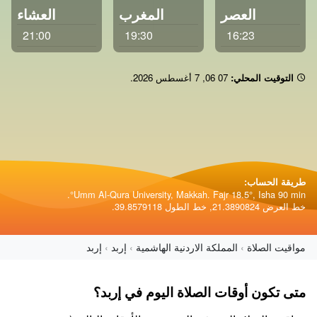
العصر
المغرب
العشاء
21:00
19:30
16:23
التوقيت المحلي:
06:07
,
7 أغسطس 2026
.
طريقة الحساب:
Umm Al-Qura University, Makkah. Fajr 18.5°, Isha 90 min°.
خط العرض 21.3890824, خط الطول 39.8579118.
مواقيت الصلاة
المملكة الاردنية الهاشمية
إربد
إربد
متى تكون أوقات الصلاة اليوم في إربد؟