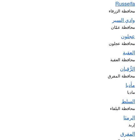
Russeifa
محافظة الزرقاء
وادي السير
محافظة عمّان
عجلون
محافظة عجلون
العقبة
محافظة العقبة
الرُّقبان
محافظة المفرق
مأدبا
مادبا
السلط
محافظة البلقاء
الرمثا
إربد
المفرق