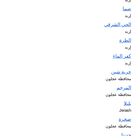
صما
إربد
الحي الشرقي
إربد
الطرة
إربد
كفر الماء
إربد
خربة شين
محافظة عجلون
المرجم
محافظة عجلون
بليلا
Jerash
صخرة
محافظة عجلون
جديتا