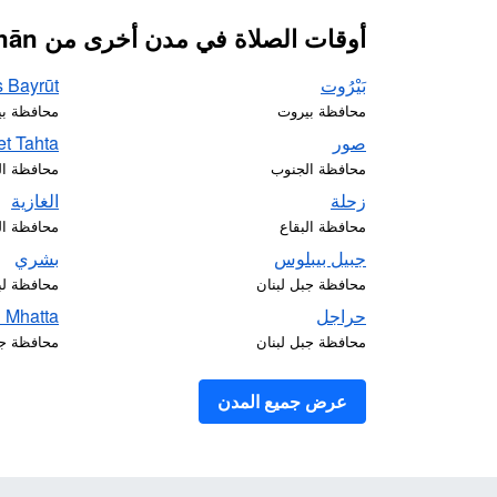
أوقات الصلاة في مدن أخرى من Lubnān
بَيْرُوت
s Bayrūt
محافظة بيروت
محافظة ب
صور
et Tahta
محافظة الجنوب
محافظة ال
زحلة
الغازية
محافظة البقاع
محافظة ال
جبيل بيبلوس
بشري
محافظة جبل لبنان
محافظة لب
حراجل
 Mhatta
محافظة جبل لبنان
محافظة جب
عرض جميع المدن