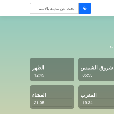
دمة
شروق الشمس
الظهر
12:45
05:53
المغرب
العشاء
21:05
19:34