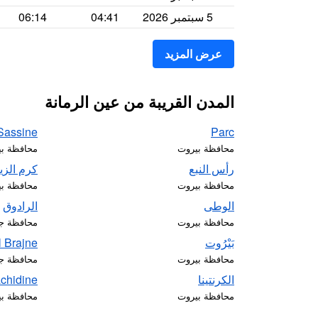
5 سبتمبر 2026
04:41
06:14
عرض المزيد
المدن القريبة من عين الرمانة
Sassine
Parc
محافظة بيروت
محافظة ب
رأس النبع
كرم الزي
محافظة بيروت
محافظة ب
الوطى
الرادوق
محافظة بيروت
محافظة جب
بَيْرُوت
l Brajne
محافظة بيروت
محافظة جب
الكرنتينا
chidine
محافظة بيروت
محافظة ب