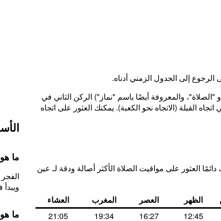
ى الرجوع إلى الجدول الزمني أدناه.
"الصلاة"، والمعروفة أيضًا باسم "نماز") الركن الثاني في
تجاه القبلة (الاتجاه نحو الكعبة). يمكنك العثور على اتجاه
الأسئ
ما هو
دائمًا العثور على مواقيت الصلاة الأكثر أصالة ودقة لـ عين
الفجر 
ويبدأ في 10
الظهر
العصر
المغرب
العشاء
ما هو
21:05
19:34
16:27
12:45