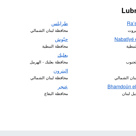
Ra’
طرابلس
يروت
محافظة لبنان الشمالي
Nabatîyé 
حبّوش
نبطية
محافظة النبطية
بعلبك
جنوب
محافظة بعلبك - الهرمل
البترون
نان الشمالي
محافظة لبنان الشمالي
Bhamdoûn el
عنجر
ل لبنان
محافظة البقاع