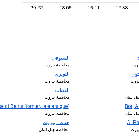
20:22
18:59
16:11
12:38
السيوفي
يروت
محافظة بيروت
تون
النويري
يروت
محافظة بيروت
القبيات
ل لبنان
محافظة بيروت
(former, late antique) Diocese of Beirut
Borj A
ل لبنان
محافظة بيروت
Al Ra
حدث - بيروت
يروت
محافظة جبل لبنان