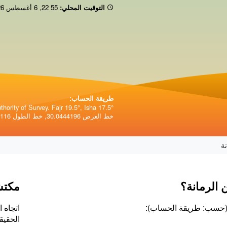
التوقيت المحلي:
22 55
,
6 أغسطس 2026
طريقة الحساب:
hority of Survey. Fajr 19.5°, Isha 17.5°.
خط العرض 30.0444196, خط الطول 31.2357116.
ة
 الرمانة؟
مكتش
ة (حسب: طريقة الحساب):
الحقيق