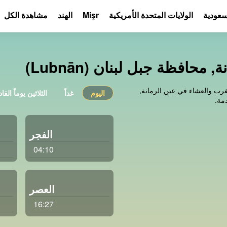
لسعودية
الولايات المتحدة الأمريكية
Mişr
الهند
مشاهدة الكل
حافظة جبل لبنان (Lubnān)
رب والعشاء في عين الرمانة,
اليوم
غداً
الثلاثين يوماً القا
الفجر
04:10
العصر
16:27