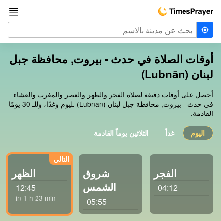
أوقات الصلاة في حدث - بيروت, محافظة جبل
لبنان (Lubnān)
أحصل على أوقات دقيقة لصلاة الفجر والظهر والعصر والمغرب والعشاء
في حدث - بيروت, محافظة جبل لبنان (Lubnān) لليوم وغدًا، وللـ 30 يومًا
القادمة.
اليوم
غداً
الثلاثين يوماً القادمة
الفجر
شروق
الظهر
الشمس
12:45
04:12
in 1 h 23 min
05:55