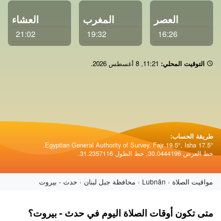
العصر
المغرب
العشاء
21:02
19:32
16:26
التوقيت المحلي:
11:21
,
8 أغسطس 2026
.
طريقة الحساب:
Egyptian General Authority of Survey. Fajr 19.5°, Isha 17.5°.
خط العرض 30.0444196, خط الطول 31.2357116.
مواقيت الصلاة
Lubnān
محافظة جبل لبنان
حدث - بيروت
متى تكون أوقات الصلاة اليوم في حدث - بيروت؟