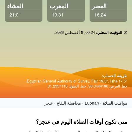
العصر
المغرب
العشاء
21:01
19:31
16:24
التوقيت المحلي:
00 24
,
8 أغسطس 2026
.
طريقة الحساب:
Egyptian General Authority of Survey. Fajr 19.5°, Isha 17.5°.
خط العرض 30.0444196, خط الطول 31.2357116.
مواقيت الصلاة
Lubnān
محافظة البقاع
عنجر
متى تكون أوقات الصلاة اليوم في عنجر؟