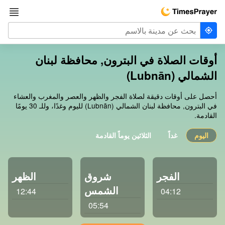
أوقات الصلاة في البترون, محافظة لبنان
الشمالي (Lubnān)
أحصل على أوقات دقيقة لصلاة الفجر والظهر والعصر والمغرب والعشاء
في البترون, محافظة لبنان الشمالي (Lubnān) لليوم وغدًا، وللـ 30 يومًا
القادمة.
اليوم
غداً
الثلاثين يوماً القادمة
الفجر
شروق
الظهر
الشمس
12:44
04:12
05:54