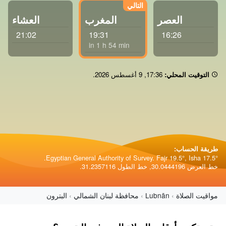
العصر
المغرب
العشاء
21:02
19:31
16:26
in 1 h 54 min
التوقيت المحلي:
17:36
,
9 أغسطس 2026
.
طريقة الحساب:
Egyptian General Authority of Survey. Fajr 19.5°, Isha 17.5°.
خط العرض 30.0444196, خط الطول 31.2357116.
مواقيت الصلاة
Lubnān
محافظة لبنان الشمالي
البترون