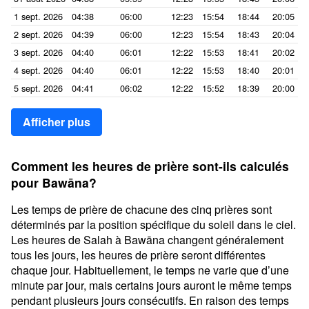
1 sept. 2026
04:38
06:00
12:23
15:54
18:44
20:05
2 sept. 2026
04:39
06:00
12:23
15:54
18:43
20:04
3 sept. 2026
04:40
06:01
12:22
15:53
18:41
20:02
4 sept. 2026
04:40
06:01
12:22
15:53
18:40
20:01
5 sept. 2026
04:41
06:02
12:22
15:52
18:39
20:00
Afficher plus
Comment les heures de prière sont-ils calculés
pour Bawāna?
Les temps de prière de chacune des cinq prières sont
déterminés par la position spécifique du soleil dans le ciel.
Les heures de Salah à Bawāna changent généralement
tous les jours, les heures de prière seront différentes
chaque jour. Habituellement, le temps ne varie que d’une
minute par jour, mais certains jours auront le même temps
pendant plusieurs jours consécutifs. En raison des temps