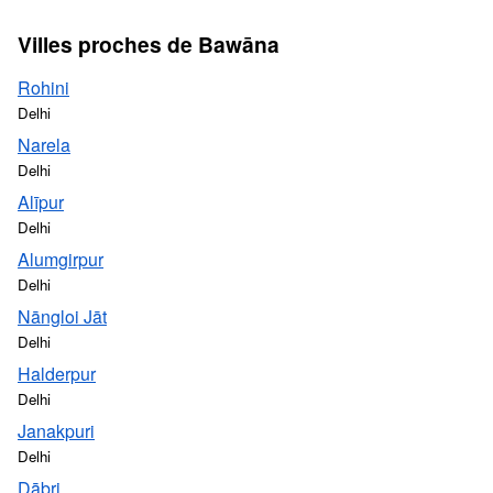
Villes proches de Bawāna
Rohini
Delhi
Narela
Delhi
Alīpur
Delhi
Alumgirpur
Delhi
Nāngloi Jāt
Delhi
Halderpur
Delhi
Janakpuri
Delhi
Dābri