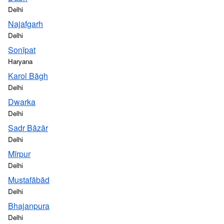
Delhi
Najafgarh
Delhi
Sonīpat
Haryana
Karol Bāgh
Delhi
Dwarka
Delhi
Sadr Bāzār
Delhi
Mīrpur
Delhi
Mustafābād
Delhi
Bhajanpura
Delhi