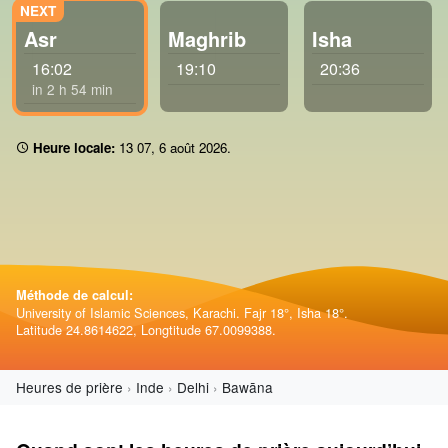
Asr
Maghrib
Isha
16:02
19:10
20:36
in 2 h 54 min
Heure locale:
13:07
,
6 août 2026
.
Méthode de calcul:
University of Islamic Sciences, Karachi. Fajr 18°, Isha 18°.
Latitude 24.8614622, Longtitude 67.0099388.
Heures de prière
Inde
Delhi
Bawāna