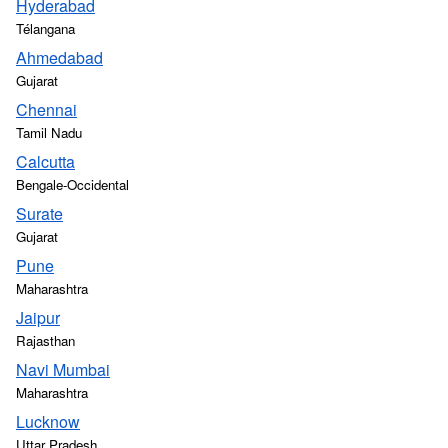
Hyderabad
Télangana
Ahmedabad
Gujarat
Chennai
Tamil Nadu
Calcutta
Bengale-Occidental
Surate
Gujarat
Pune
Maharashtra
Jaipur
Rajasthan
Navi Mumbai
Maharashtra
Lucknow
Uttar Pradesh