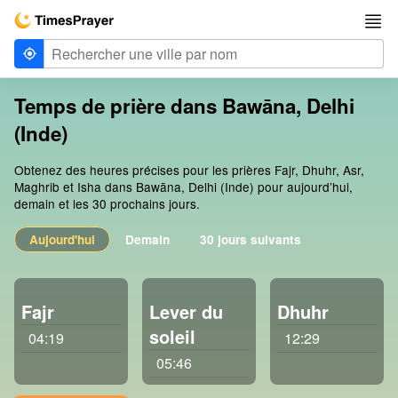
Temps de prière dans Bawāna, Delhi
(Inde)
Obtenez des heures précises pour les prières Fajr, Dhuhr, Asr,
Maghrib et Isha dans Bawāna, Delhi (Inde) pour aujourd’hui,
demain et les 30 prochains jours.
Aujourd'hui
Demain
30 jours suivants
Fajr
Lever du
Dhuhr
soleil
04:19
12:29
05:46