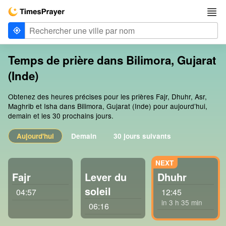
Temps de prière dans Bilimora, Gujarat
(Inde)
Obtenez des heures précises pour les prières Fajr, Dhuhr, Asr,
Maghrib et Isha dans Bilimora, Gujarat (Inde) pour aujourd’hui,
demain et les 30 prochains jours.
Aujourd'hui
Demain
30 jours suivants
Fajr
Lever du
Dhuhr
soleil
04:57
12:45
in 3 h 35 min
06:16