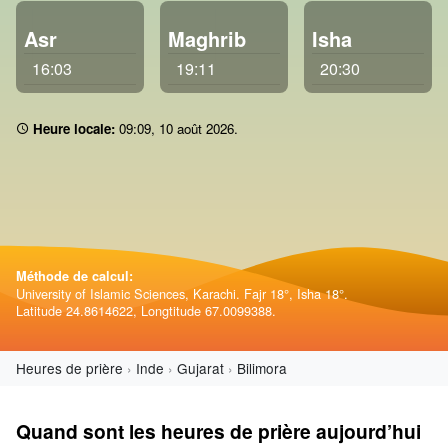
Asr
Maghrib
Isha
16:03
19:11
20:30
Heure locale:
09 09
,
10 août 2026
.
Méthode de calcul:
University of Islamic Sciences, Karachi. Fajr 18°, Isha 18°.
Latitude 24.8614622, Longtitude 67.0099388.
Heures de prière
Inde
Gujarat
Bilimora
Quand sont les heures de prière aujourd’hui