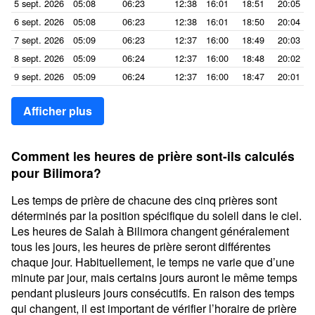
5 sept. 2026
05:08
06:23
12:38
16:01
18:51
20:05
6 sept. 2026
05:08
06:23
12:38
16:01
18:50
20:04
7 sept. 2026
05:09
06:23
12:37
16:00
18:49
20:03
8 sept. 2026
05:09
06:24
12:37
16:00
18:48
20:02
9 sept. 2026
05:09
06:24
12:37
16:00
18:47
20:01
Afficher plus
Comment les heures de prière sont-ils calculés
pour Bilimora?
Les temps de prière de chacune des cinq prières sont
déterminés par la position spécifique du soleil dans le ciel.
Les heures de Salah à Bilimora changent généralement
tous les jours, les heures de prière seront différentes
chaque jour. Habituellement, le temps ne varie que d’une
minute par jour, mais certains jours auront le même temps
pendant plusieurs jours consécutifs. En raison des temps
qui changent, il est important de vérifier l’horaire de prière