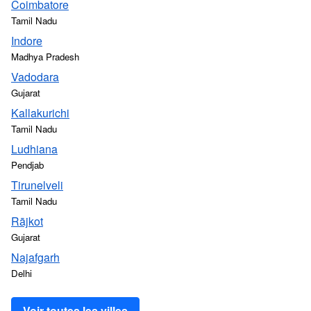
Coimbatore
Tamil Nadu
Indore
Madhya Pradesh
Vadodara
Gujarat
Kallakurichi
Tamil Nadu
Ludhiana
Pendjab
Tirunelveli
Tamil Nadu
Rājkot
Gujarat
Najafgarh
Delhi
Voir toutes les villes