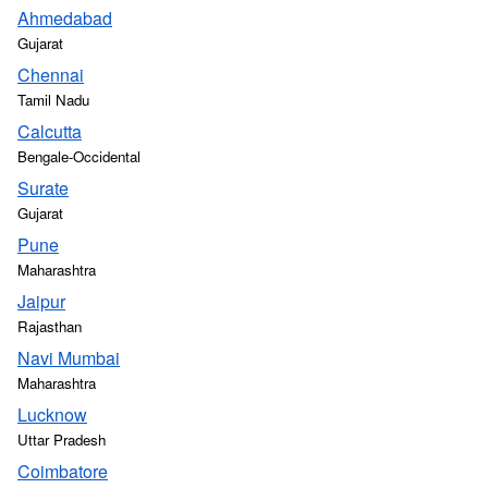
Ahmedabad
Gujarat
Chennai
Tamil Nadu
Calcutta
Bengale-Occidental
Surate
Gujarat
Pune
Maharashtra
Jaipur
Rajasthan
Navi Mumbai
Maharashtra
Lucknow
Uttar Pradesh
Coimbatore