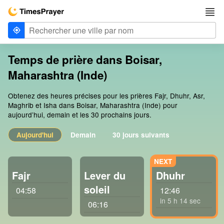
Temps de prière dans Boisar,
Maharashtra (Inde)
Obtenez des heures précises pour les prières Fajr, Dhuhr, Asr,
Maghrib et Isha dans Boisar, Maharashtra (Inde) pour
aujourd’hui, demain et les 30 prochains jours.
Aujourd'hui
Demain
30 jours suivants
Fajr
Lever du
Dhuhr
soleil
04:58
12:46
in 5 h 13 sec
06:16