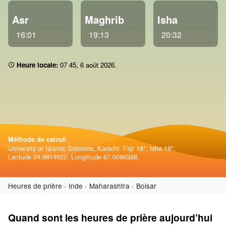
Asr
Maghrib
Isha
16:01
19:13
20:32
Heure locale:
07:45
,
6 août 2026
.
Méthode de calcul:
University of Islamic Sciences, Karachi. Fajr 18°, Isha 18°.
Latitude 24.8614622, Longtitude 67.0099388.
Heures de prière
Inde
Maharashtra
Boisar
Quand sont les heures de prière aujourd’hui