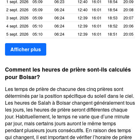
1 sept. 2026
05:09
06:23
12:40
16:01
18:54
20:09
2 sept. 2026
05:09
06:24
12:40
16:01
18:54
20:08
3 sept. 2026
05:09
06:24
12:39
16:01
18:53
20:07
4 sept. 2026
05:10
06:24
12:39
16:01
18:52
20:06
5 sept. 2026
05:10
06:24
12:39
16:01
18:51
20:05
Afficher plus
Comment les heures de prière sont-ils calculés
pour Boisar?
Les temps de prière de chacune des cinq prières sont
déterminés par la position spécifique du soleil dans le ciel.
Les heures de Salah à Boisar changent généralement tous
les jours, les heures de prière seront différentes chaque
jour. Habituellement, le temps ne varie que d’une minute
par jour, mais certains jours auront le même temps
pendant plusieurs jours consécutifs. En raison des temps
qui changent, il est important de vérifier l’horaire de prière