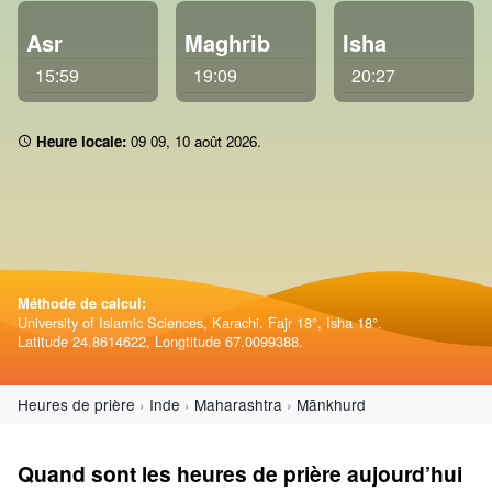
Asr
Maghrib
Isha
15:59
19:09
20:27
Heure locale:
09:09
,
10 août 2026
.
Méthode de calcul:
University of Islamic Sciences, Karachi. Fajr 18°, Isha 18°.
Latitude 24.8614622, Longtitude 67.0099388.
Heures de prière
Inde
Maharashtra
Mānkhurd
Quand sont les heures de prière aujourd’hui