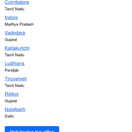
Coimbatore
Tamil Nadu
Indore
Madhya Pradesh
Vadodara
Gujarat
Kallakurichi
Tamil Nadu
Ludhiana
Pendjab
Tirunelveli
Tamil Nadu
Rājkot
Gujarat
Najafgarh
Delhi
Voir toutes les villes