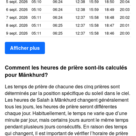
5 sept. 2026
05:10
06:24
12:38
15:59
18:50
20:04
6 sept. 2026
05:10
06:24
12:38
15:59
18:49
20:03
7 sept. 2026
05:11
06:24
12:37
15:58
18:48
20:02
8 sept. 2026
05:11
06:25
12:37
15:58
18:47
20:01
9 sept. 2026
05:11
06:25
12:37
15:58
18:46
20:00
Afficher plus
Comment les heures de prière sont-ils calculés
pour Mānkhurd?
Les temps de prière de chacune des cinq prières sont
déterminés par la position spécifique du soleil dans le ciel.
Les heures de Salah à Mānkhurd changent généralement
tous les jours, les heures de prière seront différentes
chaque jour. Habituellement, le temps ne varie que d’une
minute par jour, mais certains jours auront le même temps
pendant plusieurs jours consécutifs. En raison des temps
qui changent, il est important de vérifier l’horaire de prière