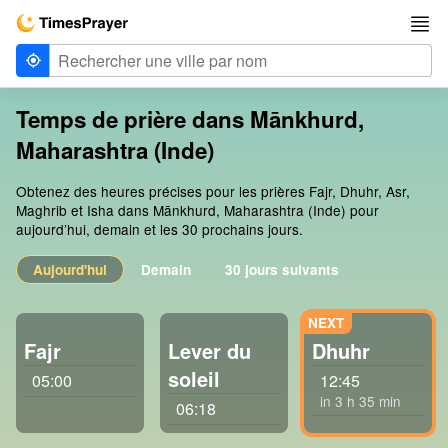
Temps de prière dans Mānkhurd,
Maharashtra (Inde)
Obtenez des heures précises pour les prières Fajr, Dhuhr, Asr,
Maghrib et Isha dans Mānkhurd, Maharashtra (Inde) pour
aujourd’hui, demain et les 30 prochains jours.
Aujourd'hui
Demain
30 jours suivants
Fajr
Lever du
Dhuhr
soleil
05:00
12:45
in 3 h 35 min
06:18