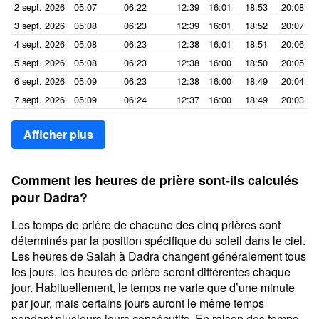
2 sept. 2026
05:07
06:22
12:39
16:01
18:53
20:08
3 sept. 2026
05:08
06:23
12:39
16:01
18:52
20:07
4 sept. 2026
05:08
06:23
12:38
16:01
18:51
20:06
5 sept. 2026
05:08
06:23
12:38
16:00
18:50
20:05
6 sept. 2026
05:09
06:23
12:38
16:00
18:49
20:04
7 sept. 2026
05:09
06:24
12:37
16:00
18:49
20:03
Afficher plus
Comment les heures de prière sont-ils calculés
pour Dadra?
Les temps de prière de chacune des cinq prières sont
déterminés par la position spécifique du soleil dans le ciel.
Les heures de Salah à Dadra changent généralement tous
les jours, les heures de prière seront différentes chaque
jour. Habituellement, le temps ne varie que d’une minute
par jour, mais certains jours auront le même temps
pendant plusieurs jours consécutifs. En raison des temps