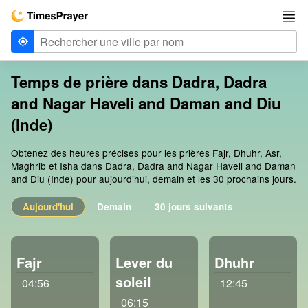
Temps de prière dans Dadra, Dadra
and Nagar Haveli and Daman and Diu
(Inde)
Obtenez des heures précises pour les prières Fajr, Dhuhr, Asr,
Maghrib et Isha dans Dadra, Dadra and Nagar Haveli and Daman
and Diu (Inde) pour aujourd’hui, demain et les 30 prochains jours.
Aujourd'hui
Demain
30 jours suivants
Fajr
Lever du
Dhuhr
soleil
04:56
12:45
06:15