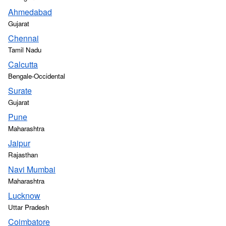
Ahmedabad
Gujarat
Chennai
Tamil Nadu
Calcutta
Bengale-Occidental
Surate
Gujarat
Pune
Maharashtra
Jaipur
Rajasthan
Navi Mumbai
Maharashtra
Lucknow
Uttar Pradesh
Coimbatore