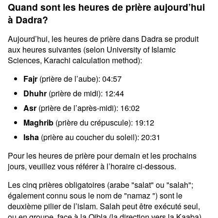
Quand sont les heures de prière aujourd’hui
à Dadra?
Aujourd’hui, les heures de prière dans Dadra se produit
aux heures suivantes (selon University of Islamic
Sciences, Karachi calculation method):
Fajr
(prière de l’aube): 04:57
Dhuhr
(prière de midi): 12:44
Asr
(prière de l’après-midi): 16:02
Maghrib
(prière du crépuscule): 19:12
Isha
(prière au coucher du soleil): 20:31
Pour les heures de prière pour demain et les prochains
jours, veuillez vous référer à l’horaire ci-dessous.
Les cinq prières obligatoires (arabe "salat" ou "salah";
également connu sous le nom de "namaz ") sont le
deuxième pilier de l’islam. Salah peut être exécuté seul,
ou en groupe, face à la Qibla (la direction vers la Kaaba).