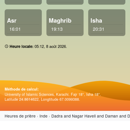
Asr
Maghrib
Isha
16:01
19:13
20:31
Heure locale:
05 12
,
8 août 2026
.
Méthode de calcul:
University of Islamic Sciences, Karachi. Fajr 18°, Isha 18°.
Latitude 24.8614622, Longtitude 67.0099388.
Heures de prière
Inde
Dadra and Nagar Haveli and Daman and D