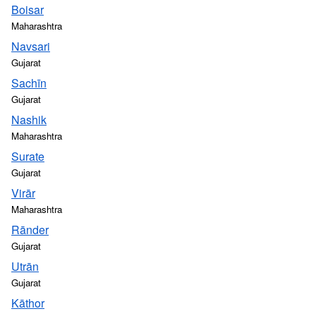
Boisar
Maharashtra
Navsari
Gujarat
Sachīn
Gujarat
Nashik
Maharashtra
Surate
Gujarat
Virār
Maharashtra
Rānder
Gujarat
Utrān
Gujarat
Kāthor