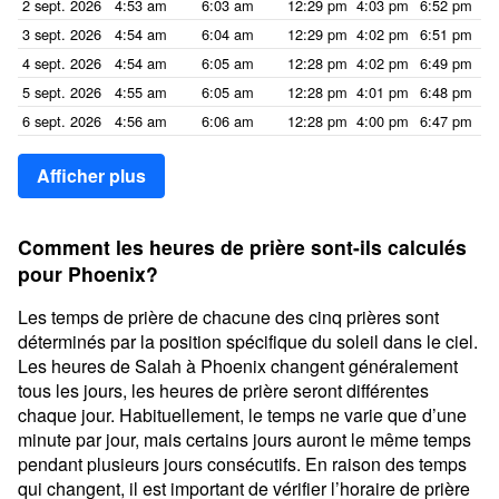
2 sept. 2026
4:53 am
6:03 am
12:29 pm
4:03 pm
6:52 pm
8:
3 sept. 2026
4:54 am
6:04 am
12:29 pm
4:02 pm
6:51 pm
8:
4 sept. 2026
4:54 am
6:05 am
12:28 pm
4:02 pm
6:49 pm
7:
5 sept. 2026
4:55 am
6:05 am
12:28 pm
4:01 pm
6:48 pm
7:
6 sept. 2026
4:56 am
6:06 am
12:28 pm
4:00 pm
6:47 pm
7:
Afficher plus
Comment les heures de prière sont-ils calculés
pour Phoenix?
Les temps de prière de chacune des cinq prières sont
déterminés par la position spécifique du soleil dans le ciel.
Les heures de Salah à Phoenix changent généralement
tous les jours, les heures de prière seront différentes
chaque jour. Habituellement, le temps ne varie que d’une
minute par jour, mais certains jours auront le même temps
pendant plusieurs jours consécutifs. En raison des temps
qui changent, il est important de vérifier l’horaire de prière