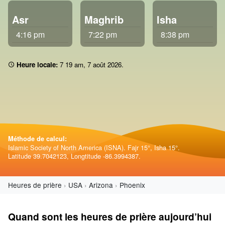
Asr
Maghrib
Isha
4:16 pm
7:22 pm
8:38 pm
Heure locale:
7 19 am
,
7 août 2026
.
Méthode de calcul:
Islamic Society of North America (ISNA). Fajr 15°, Isha 15°.
Latitude 39.7042123, Longtitude -86.3994387.
Heures de prière
USA
Arizona
Phoenix
Quand sont les heures de prière aujourd’hui