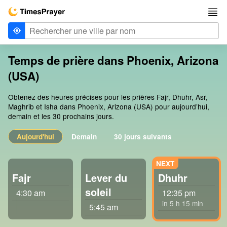
Temps de prière dans Phoenix, Arizona
(USA)
Obtenez des heures précises pour les prières Fajr, Dhuhr, Asr,
Maghrib et Isha dans Phoenix, Arizona (USA) pour aujourd’hui,
demain et les 30 prochains jours.
Aujourd'hui
Demain
30 jours suivants
Fajr
Lever du
Dhuhr
soleil
4:30 am
12:35 pm
in 5 h 15 min
5:45 am