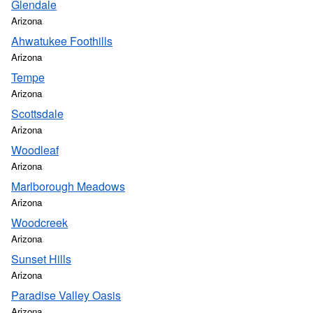
Glendale
Arizona
Ahwatukee Foothills
Arizona
Tempe
Arizona
Scottsdale
Arizona
Woodleaf
Arizona
Marlborough Meadows
Arizona
Woodcreek
Arizona
Sunset Hills
Arizona
Paradise Valley Oasis
Arizona