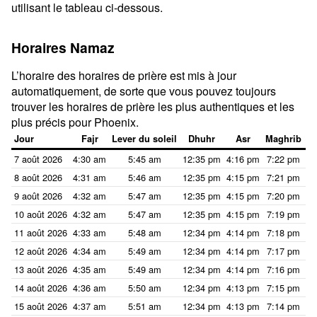
utilisant le tableau ci-dessous.
Horaires Namaz
L’horaire des horaires de prière est mis à jour
automatiquement, de sorte que vous pouvez toujours
trouver les horaires de prière les plus authentiques et les
plus précis pour Phoenix.
Jour
Fajr
Lever du soleil
Dhuhr
Asr
Maghrib
7 août 2026
4:30 am
5:45 am
12:35 pm
4:16 pm
7:22 pm
8:
8 août 2026
4:31 am
5:46 am
12:35 pm
4:15 pm
7:21 pm
8:
9 août 2026
4:32 am
5:47 am
12:35 pm
4:15 pm
7:20 pm
8:
10 août 2026
4:32 am
5:47 am
12:35 pm
4:15 pm
7:19 pm
8:
11 août 2026
4:33 am
5:48 am
12:34 pm
4:14 pm
7:18 pm
8:
12 août 2026
4:34 am
5:49 am
12:34 pm
4:14 pm
7:17 pm
8:
13 août 2026
4:35 am
5:49 am
12:34 pm
4:14 pm
7:16 pm
8:
14 août 2026
4:36 am
5:50 am
12:34 pm
4:13 pm
7:15 pm
8:
15 août 2026
4:37 am
5:51 am
12:34 pm
4:13 pm
7:14 pm
8: