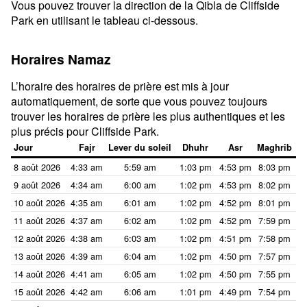
Vous pouvez trouver la direction de la Qibla de Cliffside
Park en utilisant le tableau ci-dessous.
Horaires Namaz
L’horaire des horaires de prière est mis à jour
automatiquement, de sorte que vous pouvez toujours
trouver les horaires de prière les plus authentiques et les
plus précis pour Cliffside Park.
Jour
Fajr
Lever du soleil
Dhuhr
Asr
Maghrib
8 août 2026
4:33 am
5:59 am
1:03 pm
4:53 pm
8:03 pm
9:
9 août 2026
4:34 am
6:00 am
1:02 pm
4:53 pm
8:02 pm
9:
10 août 2026
4:35 am
6:01 am
1:02 pm
4:52 pm
8:01 pm
9:
11 août 2026
4:37 am
6:02 am
1:02 pm
4:52 pm
7:59 pm
9:
12 août 2026
4:38 am
6:03 am
1:02 pm
4:51 pm
7:58 pm
9:
13 août 2026
4:39 am
6:04 am
1:02 pm
4:50 pm
7:57 pm
9:
14 août 2026
4:41 am
6:05 am
1:02 pm
4:50 pm
7:55 pm
9:
15 août 2026
4:42 am
6:06 am
1:01 pm
4:49 pm
7:54 pm
9: