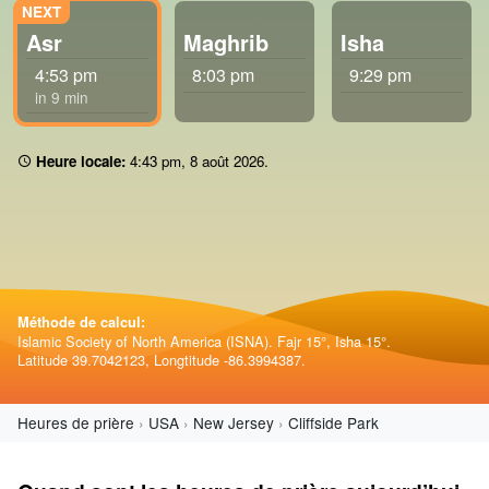
Asr
Maghrib
Isha
4:53 pm
8:03 pm
9:29 pm
in 9 min
Heure locale:
4:43 pm
,
8 août 2026
.
Méthode de calcul:
Islamic Society of North America (ISNA). Fajr 15°, Isha 15°.
Latitude 39.7042123, Longtitude -86.3994387.
Heures de prière
USA
New Jersey
Cliffside Park