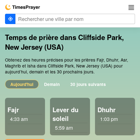
Temps de prière dans Cliffside Park,
New Jersey (USA)
Obtenez des heures précises pour les prières Fajr, Dhuhr, Asr,
Maghrib et Isha dans Cliffside Park, New Jersey (USA) pour
aujourd’hui, demain et les 30 prochains jours.
Aujourd'hui
Demain
30 jours suivants
Fajr
Lever du
Dhuhr
soleil
4:33 am
1:03 pm
5:59 am