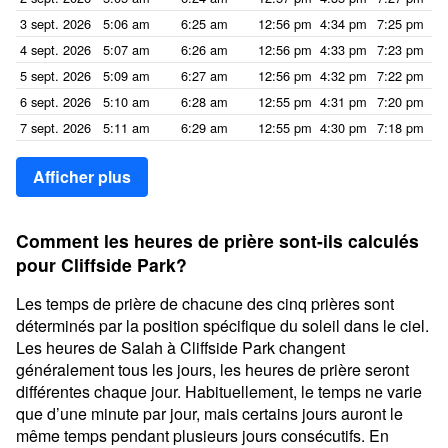
3 sept. 2026
5:06 am
6:25 am
12:56 pm
4:34 pm
7:25 pm
8:
4 sept. 2026
5:07 am
6:26 am
12:56 pm
4:33 pm
7:23 pm
8:
5 sept. 2026
5:09 am
6:27 am
12:56 pm
4:32 pm
7:22 pm
8:
6 sept. 2026
5:10 am
6:28 am
12:55 pm
4:31 pm
7:20 pm
8:
7 sept. 2026
5:11 am
6:29 am
12:55 pm
4:30 pm
7:18 pm
8:
Afficher plus
Comment les heures de prière sont-ils calculés
pour Cliffside Park?
Les temps de prière de chacune des cinq prières sont
déterminés par la position spécifique du soleil dans le ciel.
Les heures de Salah à Cliffside Park changent
généralement tous les jours, les heures de prière seront
différentes chaque jour. Habituellement, le temps ne varie
que d’une minute par jour, mais certains jours auront le
même temps pendant plusieurs jours consécutifs. En