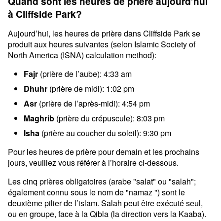
Quand sont les heures de prière aujourd’hui
à Cliffside Park?
Aujourd’hui, les heures de prière dans Cliffside Park se
produit aux heures suivantes (selon Islamic Society of
North America (ISNA) calculation method):
Fajr
(prière de l’aube): 4:33 am
Dhuhr
(prière de midi): 1:02 pm
Asr
(prière de l’après-midi): 4:54 pm
Maghrib
(prière du crépuscule): 8:03 pm
Isha
(prière au coucher du soleil): 9:30 pm
Pour les heures de prière pour demain et les prochains
jours, veuillez vous référer à l’horaire ci-dessous.
Les cinq prières obligatoires (arabe "salat" ou "salah";
également connu sous le nom de "namaz ") sont le
deuxième pilier de l’islam. Salah peut être exécuté seul,
ou en groupe, face à la Qibla (la direction vers la Kaaba).