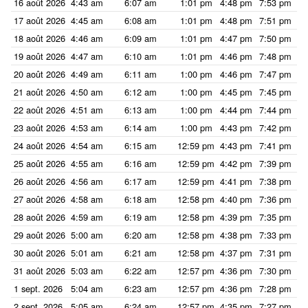
16 août 2026
4:43 am
6:07 am
1:01 pm
4:48 pm
7:53 pm
9:
17 août 2026
4:45 am
6:08 am
1:01 pm
4:48 pm
7:51 pm
9:
18 août 2026
4:46 am
6:09 am
1:01 pm
4:47 pm
7:50 pm
9:
19 août 2026
4:47 am
6:10 am
1:01 pm
4:46 pm
7:48 pm
9:
20 août 2026
4:49 am
6:11 am
1:00 pm
4:46 pm
7:47 pm
9:
21 août 2026
4:50 am
6:12 am
1:00 pm
4:45 pm
7:45 pm
9:
22 août 2026
4:51 am
6:13 am
1:00 pm
4:44 pm
7:44 pm
9:
23 août 2026
4:53 am
6:14 am
1:00 pm
4:43 pm
7:42 pm
9:
24 août 2026
4:54 am
6:15 am
12:59 pm
4:43 pm
7:41 pm
9:
25 août 2026
4:55 am
6:16 am
12:59 pm
4:42 pm
7:39 pm
9:
26 août 2026
4:56 am
6:17 am
12:59 pm
4:41 pm
7:38 pm
8:
27 août 2026
4:58 am
6:18 am
12:58 pm
4:40 pm
7:36 pm
8:
28 août 2026
4:59 am
6:19 am
12:58 pm
4:39 pm
7:35 pm
8:
29 août 2026
5:00 am
6:20 am
12:58 pm
4:38 pm
7:33 pm
8:
30 août 2026
5:01 am
6:21 am
12:58 pm
4:37 pm
7:31 pm
8:
31 août 2026
5:03 am
6:22 am
12:57 pm
4:36 pm
7:30 pm
8:
1 sept. 2026
5:04 am
6:23 am
12:57 pm
4:36 pm
7:28 pm
8:
2 sept. 2026
5:05 am
6:24 am
12:57 pm
4:35 pm
7:27 pm
8: