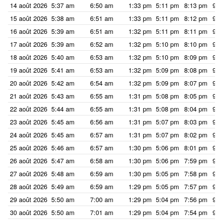
14 août 2026
5:37 am
6:50 am
1:33 pm
5:11 pm
8:13 pm
9:2
15 août 2026
5:38 am
6:51 am
1:33 pm
5:11 pm
8:12 pm
9:2
16 août 2026
5:39 am
6:51 am
1:32 pm
5:11 pm
8:11 pm
9:2
17 août 2026
5:39 am
6:52 am
1:32 pm
5:10 pm
8:10 pm
9:2
18 août 2026
5:40 am
6:53 am
1:32 pm
5:10 pm
8:09 pm
9:2
19 août 2026
5:41 am
6:53 am
1:32 pm
5:09 pm
8:08 pm
9:2
20 août 2026
5:42 am
6:54 am
1:32 pm
5:09 pm
8:07 pm
9:1
21 août 2026
5:43 am
6:55 am
1:31 pm
5:08 pm
8:05 pm
9:1
22 août 2026
5:44 am
6:55 am
1:31 pm
5:08 pm
8:04 pm
9:1
23 août 2026
5:45 am
6:56 am
1:31 pm
5:07 pm
8:03 pm
9:1
24 août 2026
5:45 am
6:57 am
1:31 pm
5:07 pm
8:02 pm
9:1
25 août 2026
5:46 am
6:57 am
1:30 pm
5:06 pm
8:01 pm
9:1
26 août 2026
5:47 am
6:58 am
1:30 pm
5:06 pm
7:59 pm
9:1
27 août 2026
5:48 am
6:59 am
1:30 pm
5:05 pm
7:58 pm
9:0
28 août 2026
5:49 am
6:59 am
1:29 pm
5:05 pm
7:57 pm
9:0
29 août 2026
5:50 am
7:00 am
1:29 pm
5:04 pm
7:56 pm
9:0
30 août 2026
5:50 am
7:01 am
1:29 pm
5:04 pm
7:54 pm
9:0