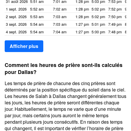
31 août 2026
5:51 am
7:01 am
1:28 pm
5:03 pm
7:53 pm
9:0
1 sept. 2026
5:52 am
7:02 am
1:28 pm
5:02 pm
7:52 pm
9:0
2 sept. 2026
5:53 am
7:03 am
1:28 pm
5:02 pm
7:50 pm
9:0
3 sept. 2026
5:54 am
7:03 am
1:27 pm
5:01 pm
7:49 pm
8:5
4 sept. 2026
5:54 am
7:04 am
1:27 pm
5:00 pm
7:48 pm
8:5
Afficher plus
Comment les heures de prière sont-ils calculés
pour Dallas?
Les temps de prière de chacune des cinq prières sont
déterminés par la position spécifique du soleil dans le ciel.
Les heures de Salah à Dallas changent généralement tous
les jours, les heures de prière seront différentes chaque
jour. Habituellement, le temps ne varie que d’une minute
par jour, mais certains jours auront le même temps
pendant plusieurs jours consécutifs. En raison des temps
qui changent, il est important de vérifier l’horaire de prière