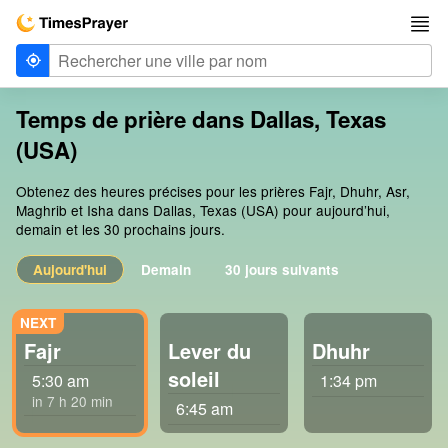
Temps de prière dans Dallas, Texas
(USA)
Obtenez des heures précises pour les prières Fajr, Dhuhr, Asr,
Maghrib et Isha dans Dallas, Texas (USA) pour aujourd’hui,
demain et les 30 prochains jours.
Aujourd'hui
Demain
30 jours suivants
Fajr
Lever du
Dhuhr
soleil
5:30 am
1:34 pm
in 7 h 20 min
6:45 am