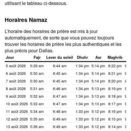
utilisant le tableau ci-dessous.
Horaires Namaz
L’horaire des horaires de prière est mis à jour
automatiquement, de sorte que vous pouvez toujours
trouver les horaires de prière les plus authentiques et les
plus précis pour Dallas.
Jour
Fajr
Lever du soleil
Dhuhr
Asr
Maghrib
I
5 août 2026
5:29 am
6:44 am
1:34 pm
5:14 pm
8:22 pm
9:3
6 août 2026
5:30 am
6:45 am
1:34 pm
5:14 pm
8:21 pm
9:3
7 août 2026
5:30 am
6:45 am
1:34 pm
5:14 pm
8:20 pm
9:3
8 août 2026
5:31 am
6:46 am
1:34 pm
5:13 pm
8:19 pm
9:3
9 août 2026
5:32 am
6:47 am
1:34 pm
5:13 pm
8:18 pm
9:3
10 août 2026
5:33 am
6:47 am
1:34 pm
5:13 pm
8:17 pm
9:3
11 août 2026
5:34 am
6:48 am
1:33 pm
5:12 pm
8:16 pm
9:3
12 août 2026
5:35 am
6:49 am
1:33 pm
5:12 pm
8:15 pm
9:2
13 août 2026
5:36 am
6:49 am
1:33 pm
5:12 pm
8:14 pm
9:2