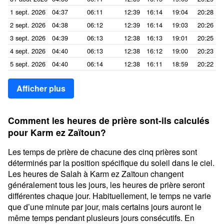
1 sept. 2026
04:37
06:11
12:39
16:14
19:04
20:28
2 sept. 2026
04:38
06:12
12:39
16:14
19:03
20:26
3 sept. 2026
04:39
06:13
12:38
16:13
19:01
20:25
4 sept. 2026
04:40
06:13
12:38
16:12
19:00
20:23
5 sept. 2026
04:40
06:14
12:38
16:11
18:59
20:22
Afficher plus
Comment les heures de prière sont-ils calculés
pour Karm ez Zaïtoun?
Les temps de prière de chacune des cinq prières sont
déterminés par la position spécifique du soleil dans le ciel.
Les heures de Salah à Karm ez Zaïtoun changent
généralement tous les jours, les heures de prière seront
différentes chaque jour. Habituellement, le temps ne varie
que d’une minute par jour, mais certains jours auront le
même temps pendant plusieurs jours consécutifs. En