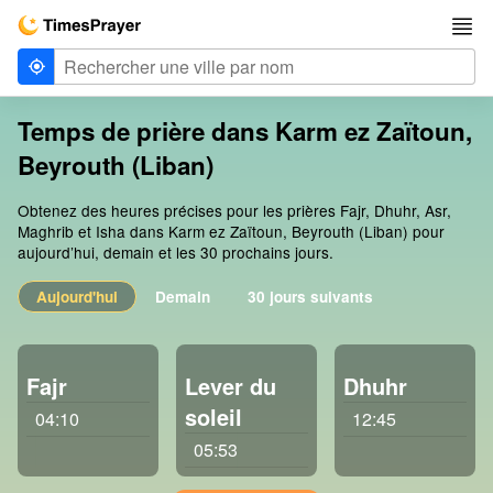
Temps de prière dans Karm ez Zaïtoun,
Beyrouth (Liban)
Obtenez des heures précises pour les prières Fajr, Dhuhr, Asr,
Maghrib et Isha dans Karm ez Zaïtoun, Beyrouth (Liban) pour
aujourd’hui, demain et les 30 prochains jours.
Aujourd'hui
Demain
30 jours suivants
Fajr
Lever du
Dhuhr
soleil
04:10
12:45
05:53