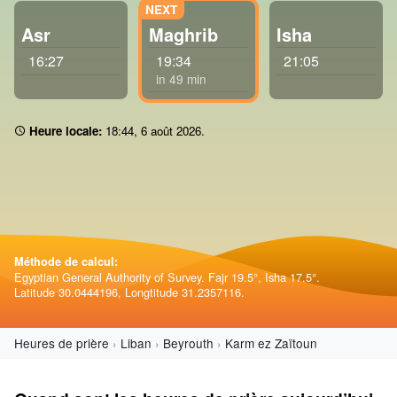
Asr
Maghrib
Isha
16:27
19:34
21:05
in 49 min
Heure locale:
18 44
,
6 août 2026
.
Méthode de calcul:
Egyptian General Authority of Survey. Fajr 19.5°, Isha 17.5°.
Latitude 30.0444196, Longtitude 31.2357116.
Heures de prière
Liban
Beyrouth
Karm ez Zaïtoun