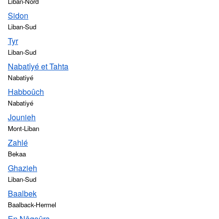
Liban-Nord
Sidon
Liban-Sud
Tyr
Liban-Sud
Nabatîyé et Tahta
Nabatiyé
Habboûch
Nabatiyé
Jounieh
Mont-Liban
Zahlé
Bekaa
Ghazieh
Liban-Sud
Baalbek
Baalback-Hermel
En Nâqoûra