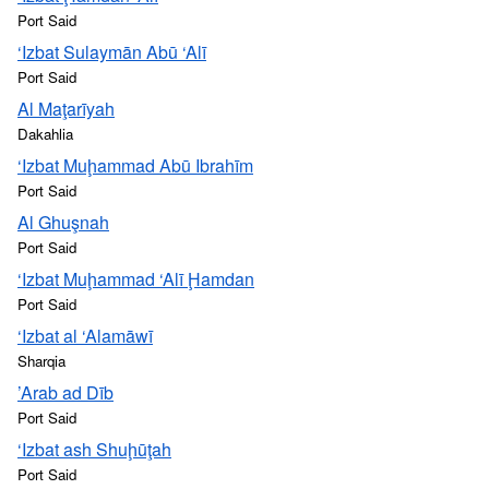
Port Said
‘Izbat Sulaymān Abū ‘Alī
Port Said
Al Maţarīyah
Dakahlia
‘Izbat Muḩammad Abū Ibrahīm
Port Said
Al Ghuşnah
Port Said
‘Izbat Muḩammad ‘Alī Ḩamdan
Port Said
‘Izbat al ‘Alamāwī
Sharqia
’Arab ad Dīb
Port Said
‘Izbat ash Shuḩūţah
Port Said