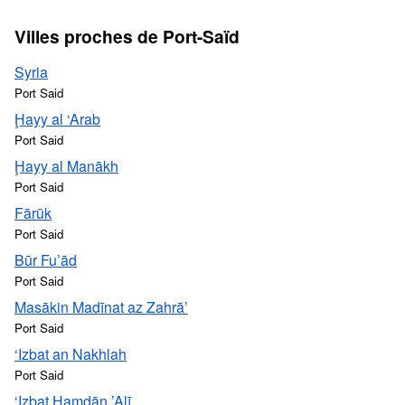
Villes proches de Port-Saïd
Syria
Port Said
Ḩayy al ‘Arab
Port Said
Ḩayy al Manākh
Port Said
Fārūk
Port Said
Būr Fu’ād
Port Said
Masākin Madīnat az Zahrā’
Port Said
‘Izbat an Nakhlah
Port Said
‘Izbat Ḩamdān ’Alī