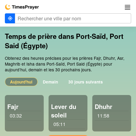
Temps de prière dans Port-Saïd, Port
Said (Égypte)
Obtenez des heures précises pour les prières Fajr, Dhuhr, Asr,
Maghrib et Isha dans Port-Saïd, Port Said (Égypte) pour
aujourd’hui, demain et les 30 prochains jours.
Aujourd'hui
Demain
30 jours suivants
Fajr
Lever du
Dhuhr
soleil
03:32
11:58
05:11