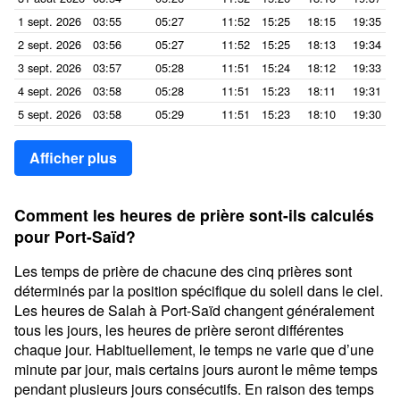
1 sept. 2026
03:55
05:27
11:52
15:25
18:15
19:35
2 sept. 2026
03:56
05:27
11:52
15:25
18:13
19:34
3 sept. 2026
03:57
05:28
11:51
15:24
18:12
19:33
4 sept. 2026
03:58
05:28
11:51
15:23
18:11
19:31
5 sept. 2026
03:58
05:29
11:51
15:23
18:10
19:30
Afficher plus
Comment les heures de prière sont-ils calculés
pour Port-Saïd?
Les temps de prière de chacune des cinq prières sont
déterminés par la position spécifique du soleil dans le ciel.
Les heures de Salah à Port-Saïd changent généralement
tous les jours, les heures de prière seront différentes
chaque jour. Habituellement, le temps ne varie que d’une
minute par jour, mais certains jours auront le même temps
pendant plusieurs jours consécutifs. En raison des temps