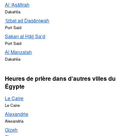
Al ‘Aşāfirah
Dakahlia
‘Izbat ad Daqāniwah
Port Said
Sakan al Hājj Sa‘d
Port Said
Al Manzalah
Dakahlia
Heures de prière dans d’autres villes du
Égypte
Le Caire
Le Caire
Alexandrie
Alexandria
Gizeh