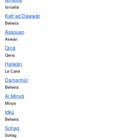
Ismailia
Kafr ad Dawwār
Beheira
Assouan
Aswan
Qinā
Qena
Ḩalwān
Le Caire
Damanhūr
Beheira
Al Minyā
Minya
Idkū
Beheira
Sohag
Sohag