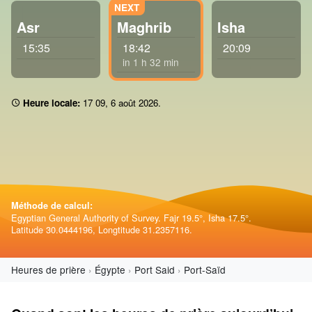
Asr
Maghrib
Isha
15:35
18:42
20:09
in 1 h 32 min
Heure locale:
17:09
,
6 août 2026
.
Méthode de calcul:
Egyptian General Authority of Survey. Fajr 19.5°, Isha 17.5°.
Latitude 30.0444196, Longtitude 31.2357116.
Heures de prière
Égypte
Port Said
Port-Saïd