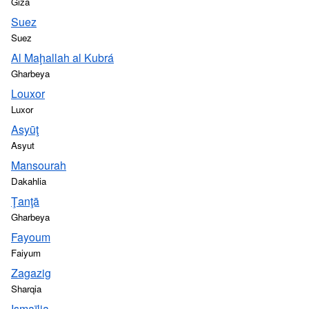
Giza
Suez
Suez
Al Maḩallah al Kubrá
Gharbeya
Louxor
Luxor
Asyūţ
Asyut
Mansourah
Dakahlia
Ţanţā
Gharbeya
Fayoum
Faiyum
Zagazig
Sharqia
Ismaïlia