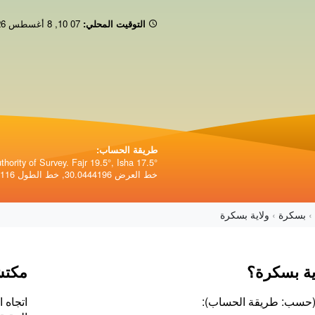
التوقيت المحلي:
10 07
,
8 أغسطس 2026
طريقة الحساب:
hority of Survey. Fajr 19.5°, Isha 17.5°.
خط العرض 30.0444196, خط الطول 31.2357116.
بسكرة
ولاية بسكرة
ية بسكرة؟
مكتش
ة (حسب: طريقة الحساب):