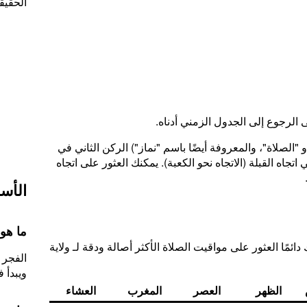
الحقيق
ى الرجوع إلى الجدول الزمني أدناه.
"الصلاة"، والمعروفة أيضًا باسم "نماز") الركن الثاني في
تجاه القبلة (الاتجاه نحو الكعبة). يمكنك العثور على اتجاه
الأسئ
ما هو
ائمًا العثور على مواقيت الصلاة الأكثر أصالة ودقة لـ ولاية
الفجر 
ويبدأ في 08
الظهر
العصر
المغرب
العشاء