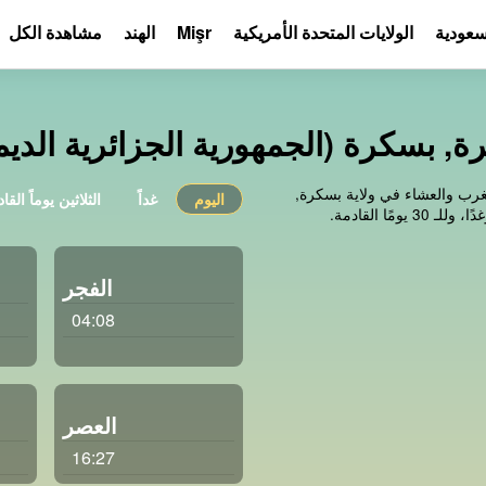
لسعودية
الولايات المتحدة الأمريكية
Mişr
الهند
مشاهدة الكل
ة, بسكرة (الجمهورية الجزائرية الديم
غرب والعشاء في ولاية بسكرة,
اليوم
غداً
الثلاثين يوماً القا
ًا القادمة.
الفجر
04:08
العصر
16:27