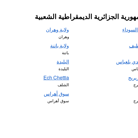
رية الجزائرية الديمقراطية الشعبية
لسوداء
ولاية وهران
وهران
طيف
ولاية باتنة
باتنة
دي بلعباس
البليدة
باس
البليدة
يريج
Ech Chettia
رج
الشلف
سوق أهراس
رج
سوق أهراس