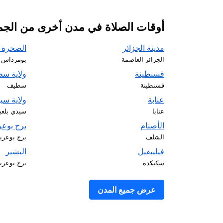
أوقات الصلاة في مدن أخرى من الجمهو
مدينة الجزائر
الصخرة ا
الجزائر العاصمة
بومرداس
قسنطينة
ولاية س
قسنطينة
سطيف
عنابة
ولاية سي
عنابا
سيدي بلع
الأصنام
برج بوعر
الشلف
برج بوعري
فيليبفيل
اليشير
سكيكدة
برج بوعري
عرض جميع المدن