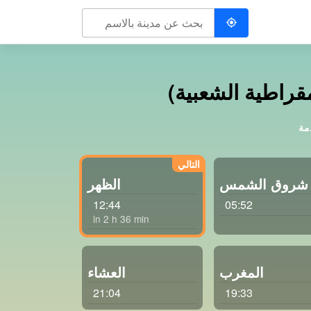
قراطية الشعبية)
دمة
شروق الشمس
الظهر
12:44
05:52
in 2 h 36 min
المغرب
العشاء
21:04
19:33