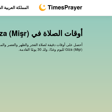
المملكة العربية ا
أوقات الصلاة في Omrania, Giza (Mişr)
Giza (Mişr) لليوم وغدًا، وللـ 30 يومًا القادمة.