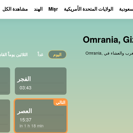
لسعودية
الولايات المتحدة الأمريكية
Mişr
الهند
مشاهدة الكل
أحصل على أوقات دقيقة لصلاة الفجر والظهر والعصر والمغرب والعشاء في Omrania,
اليوم
غداً
الثلاثين يوماً القا
الفجر
03:43
العصر
15:37
in 1 h 18 min