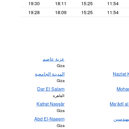
19:30
18:11
15:25
11:54
19:28
18:09
15:25
11:54
عزبة عاصم
Giza
Nazlat 
المدينة الجامعية
Giza
Dar El Salam
Moha
القاهرة
Kafrat Naşşār
Ma‘ādī al
Giza
مهندسين
Abd El-Naeem
Giza