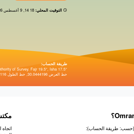
التوقيت المحلي:
14:18
,
9 أغسطس 2026
طريقة الحساب:
hority of Survey. Fajr 19.5°, Isha 17.5°.
خط العرض 30.0444196, خط الطول 31.2357116.
مكتش
ة (حسب: طريقة الحساب):