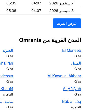
7 سبتمبر 2026
04:07
05:35
8 سبتمبر 2026
04:07
05:36
عرض المزيد
المدن القريبة من Omrania
El Moneeb
الجيزة
Giza
Giza
المنيل
Khalīfah
Giza
Giza
ndessin
Al Kawm al Akhḑar
Giza
Giza
 Khabīrī
Al Ḩūtīyah
Giza
القاهرة
Bāb al Lūq
مدينة ال
القاهرة
Giza