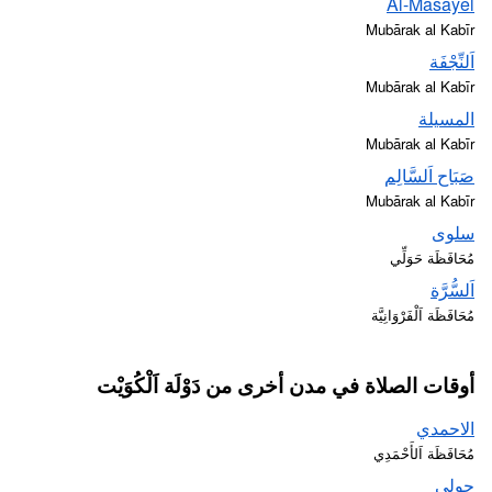
Al-Masayel
Mubārak al Kabīr
اَلنِّجْفَة
Mubārak al Kabīr
المسيلة
Mubārak al Kabīr
صَبَاح اَلسَّالِم
Mubārak al Kabīr
سلوى
مُحَافَظَة حَوَلِّي
اَلسُّرَّة
مُحَافَظَة اَلْفَرْوَانِيَّة
أوقات الصلاة في مدن أخرى من دَوْلَة اَلْكُوَيْت
الاحمدي
مُحَافَظَة اَلأَحْمَدِي
حولي