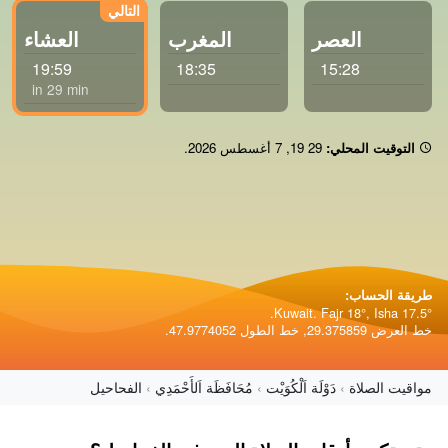
العصر
المغرب
العشاء
19:59
18:35
15:28
in 29 min
التوقيت المحلي:
19 29
,
7 أغسطس 2026
.
طريقة الحساب:
Kuwait. Fajr 18°, Isha 17.5°.
خط العرض 29.375859, خط الطول 47.9774052.
مواقيت الصلاة
دَوْلَة اَلْكُوَيْت
مُحَافَظَة اَلأَحْمَدِي
الفحاحيل