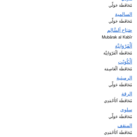
مُحَافَظَة حَوَلِّي
السالمية
مُحَافَظَة حَوَلِّي
صَبَاح اَلسَّالِم
Mubārak al Kabīr
اَلْفَرْوَانِيَّة
مُحَافَظَة اَلْفَرْوَانِيَّة
اَلْكُوَيْت
مُحَافَظَة اَلْعَاصِمَة
الرميثية
مُحَافَظَة حَوَلِّي
الرقة
مُحَافَظَة اَلأَحْمَدِي
سلوى
مُحَافَظَة حَوَلِّي
المنقف
مُحَافَظَة اَلأَحْمَدِي