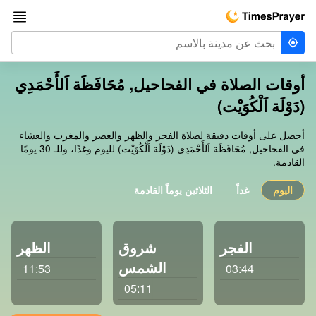
أوقات الصلاة في الفحاحيل, مُحَافَظَة اَلأَحْمَدِي
(دَوْلَة اَلْكُوَيْت)
أحصل على أوقات دقيقة لصلاة الفجر والظهر والعصر والمغرب والعشاء
في الفحاحيل, مُحَافَظَة اَلأَحْمَدِي (دَوْلَة اَلْكُوَيْت) لليوم وغدًا، وللـ 30 يومًا
القادمة.
اليوم
غداً
الثلاثين يوماً القادمة
الفجر
شروق
الظهر
الشمس
11:53
03:44
05:11