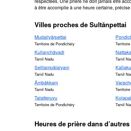
respectées. Une prière ne doit jamais être acc
à être accomplie à une heure certaine, précise 
Villes proches de Sultānpettai
Mudaliyārpettai
Pondic
Territoire de Pondichéry
Territoir
Kullanchāvadi
Nattaka
Tamil Nadu
Tamil Na
Selliampālaiyam
Kallaku
Tamil Nadu
Tamil Na
Āmbākkam
Varach
Tamil Nadu
Territoir
Talatteruvu
Kolap
Territoire de Pondichéry
Tamil Na
Heures de prière dans d’autres 