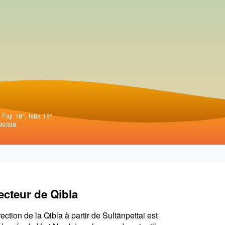
 Fajr 18°, Isha 18°.
99388.
ecteur de Qibla
rection de la Qibla à partir de Sultānpettai est