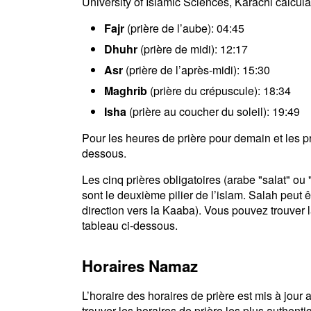
University of Islamic Sciences, Karachi calcul
Fajr
(prière de l’aube): 04:45
Dhuhr
(prière de midi): 12:17
Asr
(prière de l’après-midi): 15:30
Maghrib
(prière du crépuscule): 18:34
Isha
(prière au coucher du soleil): 19:49
Pour les heures de prière pour demain et les pro
dessous.
Les cinq prières obligatoires (arabe "salat" o
sont le deuxième pilier de l’islam. Salah peut ê
direction vers la Kaaba). Vous pouvez trouver la
tableau ci-dessous.
Horaires Namaz
L’horaire des horaires de prière est mis à jou
trouver les horaires de prière les plus authenti