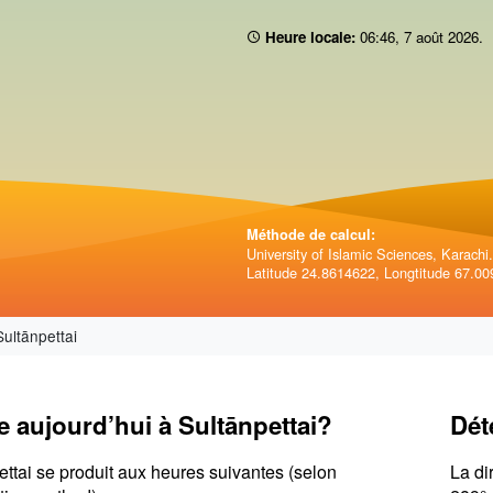
Heure locale:
06:46
,
7 août 2026
.
Méthode de calcul:
University of Islamic Sciences, Karachi.
Latitude 24.8614622, Longtitude 67.00
ultānpettai
e aujourd’hui à Sultānpettai?
Dét
ettai se produit aux heures suivantes (selon
La di