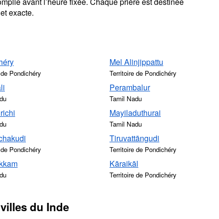
omplie avant l’heure fixée. Chaque prière est destinée
et exacte.
héry
Mel Alinjippattu
e de Pondichéry
Territoire de Pondichéry
li
Perambalur
du
Tamil Nadu
richi
Mayiladuthurai
du
Tamil Nadu
chakudi
Tiruvattāngudi
e de Pondichéry
Territoire de Pondichéry
akkam
Kāraikāl
du
Territoire de Pondichéry
villes du Inde