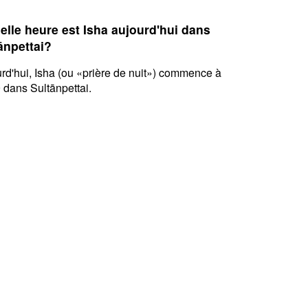
elle heure est Isha aujourd'hui dans
ānpettai?
rd'hui, Isha (ou «prière de nuit») commence à
 dans Sultānpettai.