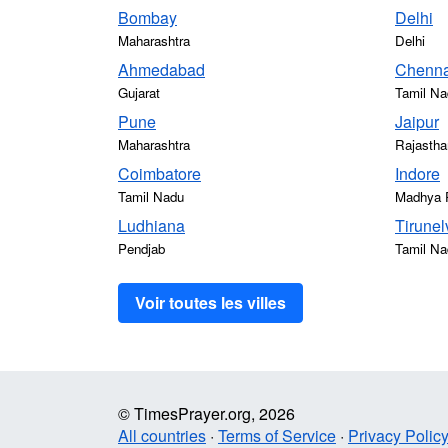
Bombay
Delhi
Maharashtra
Delhi
Ahmedabad
Chenna
Gujarat
Tamil Na
Pune
Jaipur
Maharashtra
Rajastha
Coimbatore
Indore
Tamil Nadu
Madhya 
Ludhiana
Tirunel
Pendjab
Tamil Na
Voir toutes les villes
© TimesPrayer.org, 2026
All countries
·
Terms of Service
·
Privacy Polic