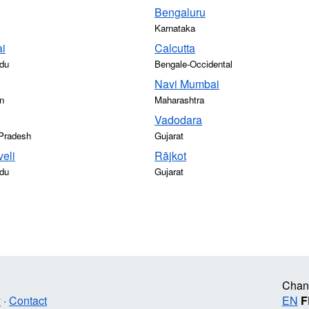
Bengaluru
Karnataka
i
Calcutta
du
Bengale-Occidental
Navi Mumbai
n
Maharashtra
Vadodara
Pradesh
Gujarat
veli
Rājkot
du
Gujarat
Chan
y
·
Contact
EN
F