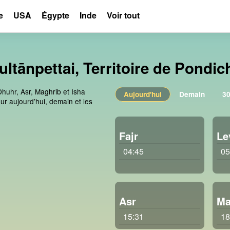
e
USA
Égypte
Inde
Voir tout
ltānpettai, Territoire de Pondic
Dhuhr, Asr, Maghrib et Isha
Aujourd'hui
Demain
30
ur aujourd’hui, demain et les
Fajr
Le
04:45
05
Asr
Ma
15:31
18