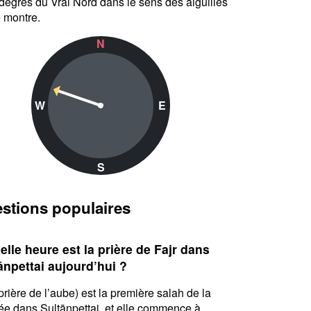
degrés du Vrai Nord dans le sens des aiguilles
 montre.
N
W
E
S
stions populaires
elle heure est la prière de Fajr dans
ānpettai aujourd’hui ?
(prière de l’aube) est la première salah de la
ée dans Sultānpettai, et elle commence à