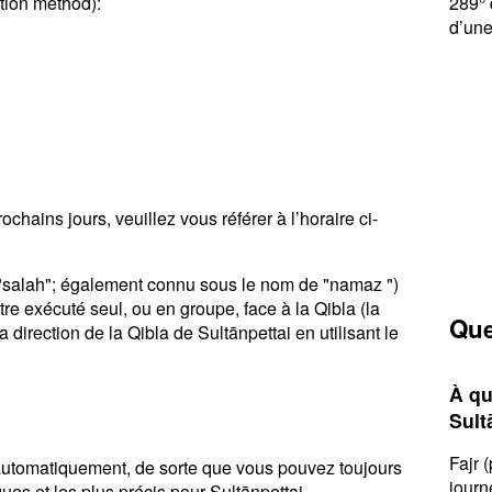
ation method):
289° 
d’une
chains jours, veuillez vous référer à l’horaire ci-
u "salah"; également connu sous le nom de "namaz ")
tre exécuté seul, ou en groupe, face à la Qibla (la
Que
 direction de la Qibla de Sultānpettai en utilisant le
À qu
Sult
Fajr 
r automatiquement, de sorte que vous pouvez toujours
journ
ques et les plus précis pour Sultānpettai.