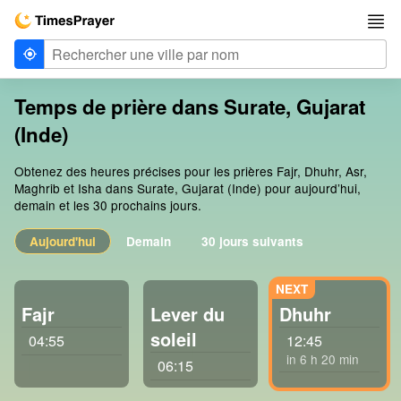
Temps de prière dans Surate, Gujarat
(Inde)
Obtenez des heures précises pour les prières Fajr, Dhuhr, Asr,
Maghrib et Isha dans Surate, Gujarat (Inde) pour aujourd’hui,
demain et les 30 prochains jours.
Aujourd'hui
Demain
30 jours suivants
Fajr
Lever du
Dhuhr
soleil
04:55
12:45
in 6 h 20 min
06:15