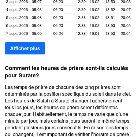
3 sept. 2026
05:07
06:23
12:39
16:02
18:53
20:08
4 sept. 2026
05:08
06:23
12:39
16:02
18:52
20:07
5 sept. 2026
05:08
06:23
12:38
16:02
18:51
20:06
6 sept. 2026
05:08
06:23
12:38
16:02
18:50
20:05
7 sept. 2026
05:09
06:24
12:38
16:01
18:50
20:04
Afficher plus
Comment les heures de prière sont-ils calculés
pour Surate?
Les temps de prière de chacune des cinq prières sont
déterminés par la position spécifique du soleil dans le ciel.
Les heures de Salah à Surate changent généralement
tous les jours, les heures de prière seront différentes
chaque jour. Habituellement, le temps ne varie que d’une
minute par jour, mais certains jours auront le même temps
pendant plusieurs jours consécutifs. En raison des temps
qui changent, il est important de vérifier l’horaire de prière