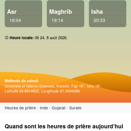
Asr
Maghrib
Isha
16:04
19:14
20:33
Heure locale:
06:24
,
8 août 2026
.
Méthode de calcul:
University of Islamic Sciences, Karachi. Fajr 18°, Isha 18°.
Latitude 24.8614622, Longtitude 67.0099388.
Heures de prière
Inde
Gujarat
Surate
Quand sont les heures de prière aujourd’hui