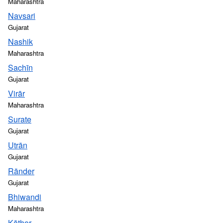
Maharashtra
Navsari
Gujarat
Nashik
Maharashtra
Sachīn
Gujarat
Virār
Maharashtra
Surate
Gujarat
Utrān
Gujarat
Rānder
Gujarat
Bhiwandi
Maharashtra
Kāthor