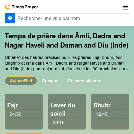
Temps de prière dans Āmli, Dadra and
Nagar Haveli and Daman and Diu (Inde)
Obtenez des heures précises pour les prières Fajr, Dhuhr, Asr,
Maghrib et Isha dans Āmli, Dadra and Nagar Haveli and Daman
and Diu (Inde) pour aujourd’hui, demain et les 30 prochains jours.
Aujourd'hui
Demain
30 jours suivants
Fajr
Lever du
Dhuhr
soleil
04:56
12:45
06:15