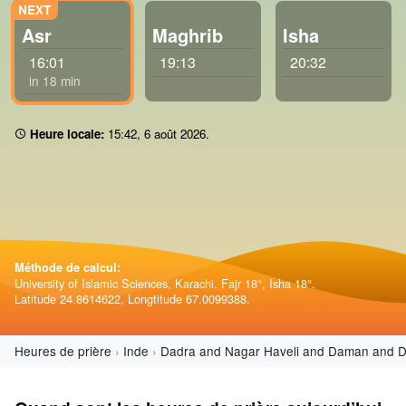
Asr
Maghrib
Isha
16:01
19:13
20:32
in 18 min
Heure locale:
15 42
,
6 août 2026
.
Méthode de calcul:
University of Islamic Sciences, Karachi. Fajr 18°, Isha 18°.
Latitude 24.8614622, Longtitude 67.0099388.
Heures de prière
Inde
Dadra and Nagar Haveli and Daman and D