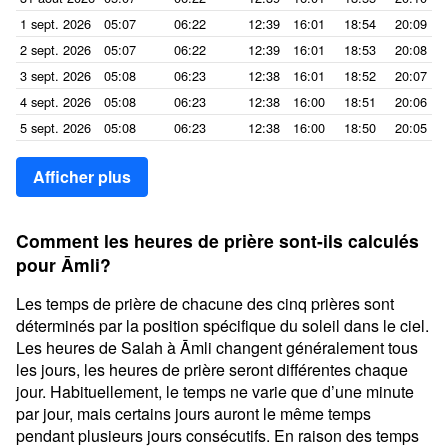
1 sept. 2026
05:07
06:22
12:39
16:01
18:54
20:09
2 sept. 2026
05:07
06:22
12:39
16:01
18:53
20:08
3 sept. 2026
05:08
06:23
12:38
16:01
18:52
20:07
4 sept. 2026
05:08
06:23
12:38
16:00
18:51
20:06
5 sept. 2026
05:08
06:23
12:38
16:00
18:50
20:05
Afficher plus
Comment les heures de prière sont-ils calculés
pour Āmli?
Les temps de prière de chacune des cinq prières sont
déterminés par la position spécifique du soleil dans le ciel.
Les heures de Salah à Āmli changent généralement tous
les jours, les heures de prière seront différentes chaque
jour. Habituellement, le temps ne varie que d’une minute
par jour, mais certains jours auront le même temps
pendant plusieurs jours consécutifs. En raison des temps