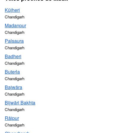
Kūjheri
Chandigarh
Madanpur
Chandigarh
Palsaura
Chandigarh
Badheri
Chandigarh
Buterla
Chandigarh
Bajwāra
Chandigarh
Bijwāri Bakhta
Chandigarh
Rāipur
Chandigarh