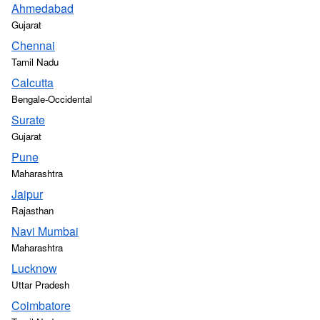
Ahmedabad
Gujarat
Chennai
Tamil Nadu
Calcutta
Bengale-Occidental
Surate
Gujarat
Pune
Maharashtra
Jaipur
Rajasthan
Navi Mumbai
Maharashtra
Lucknow
Uttar Pradesh
Coimbatore