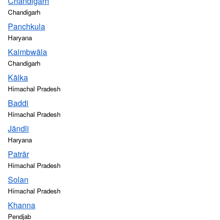
Chandigarh
Chandigarh
Panchkula
Haryana
Kaimbwāla
Chandigarh
Kālka
Himachal Pradesh
Baddi
Himachal Pradesh
Jāndli
Haryana
Patrār
Himachal Pradesh
Solan
Himachal Pradesh
Khanna
Pendjab