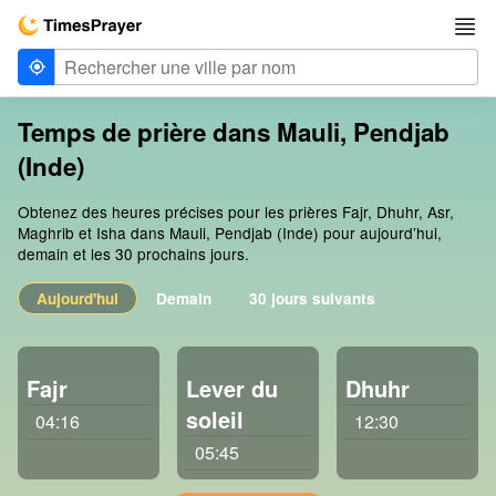
Temps de prière dans Mauli, Pendjab
(Inde)
Obtenez des heures précises pour les prières Fajr, Dhuhr, Asr,
Maghrib et Isha dans Mauli, Pendjab (Inde) pour aujourd’hui,
demain et les 30 prochains jours.
Aujourd'hui
Demain
30 jours suivants
Fajr
Lever du
Dhuhr
soleil
04:16
12:30
05:45