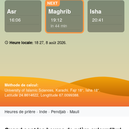
Asr
Maghrib
Isha
16:06
19:12
20:41
in 44 min
Heure locale:
18 27
,
8 août 2026
.
Méthode de calcul:
University of Islamic Sciences, Karachi. Fajr 18°, Isha 18°.
Latitude 24.8614622, Longtitude 67.0099388.
Heures de prière
Inde
Pendjab
Mauli