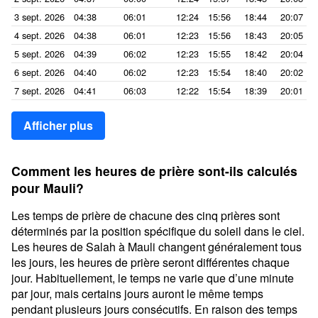
3 sept. 2026
04:38
06:01
12:24
15:56
18:44
20:07
4 sept. 2026
04:38
06:01
12:23
15:56
18:43
20:05
5 sept. 2026
04:39
06:02
12:23
15:55
18:42
20:04
6 sept. 2026
04:40
06:02
12:23
15:54
18:40
20:02
7 sept. 2026
04:41
06:03
12:22
15:54
18:39
20:01
Afficher plus
Comment les heures de prière sont-ils calculés
pour Mauli?
Les temps de prière de chacune des cinq prières sont
déterminés par la position spécifique du soleil dans le ciel.
Les heures de Salah à Mauli changent généralement tous
les jours, les heures de prière seront différentes chaque
jour. Habituellement, le temps ne varie que d’une minute
par jour, mais certains jours auront le même temps
pendant plusieurs jours consécutifs. En raison des temps