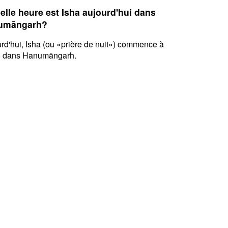
elle heure est Isha aujourd'hui dans
umāngarh?
rd'hui, Isha (ou «prière de nuit») commence à
8 dans Hanumāngarh.