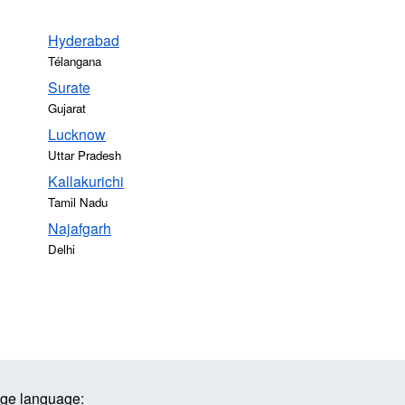
Hyderabad
Télangana
Surate
Gujarat
Lucknow
Uttar Pradesh
Kallakurichi
Tamil Nadu
Najafgarh
Delhi
ge language: