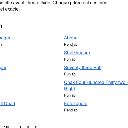
omplie avant l’heure fixée. Chaque prière est destinée
et exacte.
h
nagar
Abohar
n
Pendjab
Sheikhupura
Punjab
pur
Seventy-three Puli
Punjab
Chak Four Hundred Thirty-two -
Right
Punjab
di Dhari
Ferozepore
Pendjab