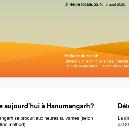
Heure locale:
22:46
,
7 août 2026
.
Méthode de calcul:
University of Islamic Sciences, Karachi.
Latitude 24.8614622, Longtitude 67.00
re aujourd’hui à Hanumāngarh?
Dét
āngarh se produit aux heures suivantes (selon
La di
ation method):
est 2