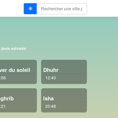
 jours suivants
ver du soleil
Dhuhr
:56
12:40
ghrib
Isha
:21
20:48