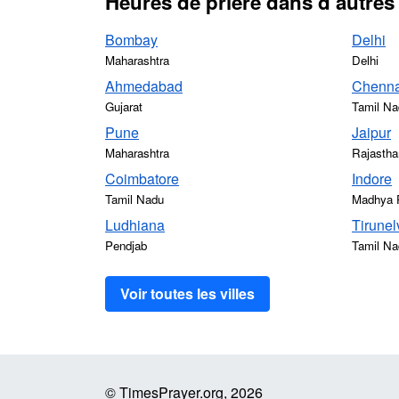
Heures de prière dans d’autres 
Bombay
Delhi
Maharashtra
Delhi
Ahmedabad
Chenna
Gujarat
Tamil Na
Pune
Jaipur
Maharashtra
Rajastha
Coimbatore
Indore
Tamil Nadu
Madhya 
Ludhiana
Tirunel
Pendjab
Tamil Na
Voir toutes les villes
© TimesPrayer.org, 2026