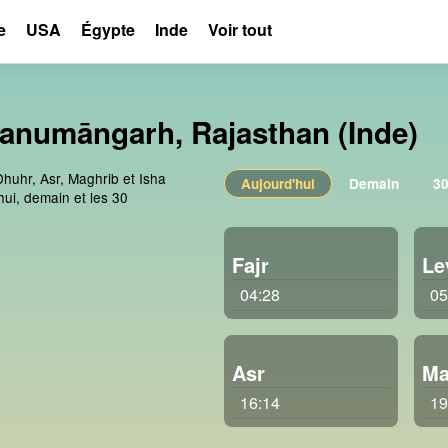
e
USA
Égypte
Inde
Voir tout
anumāngarh, Rajasthan (Inde)
Dhuhr, Asr, Maghrib et Isha
Aujourd'hui
Demain
30
ui, demain et les 30
Fajr
Le
04:28
05
Asr
Ma
16:14
19