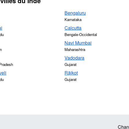
villes du Inde
Bengaluru
Karnataka
i
Calcutta
du
Bengale-Occidental
Navi Mumbai
n
Maharashtra
Vadodara
Pradesh
Gujarat
veli
Rājkot
du
Gujarat
Chan