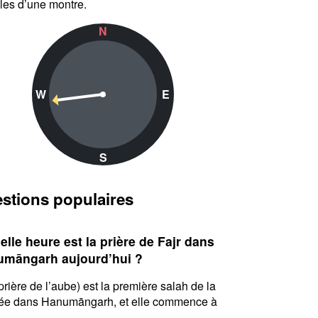
lles d’une montre.
N
W
E
S
stions populaires
elle heure est la prière de Fajr dans
māngarh aujourd’hui ?
(prière de l’aube) est la première salah de la
ée dans Hanumāngarh, et elle commence à
.