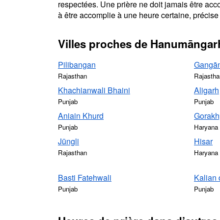
respectées. Une prière ne doit jamais être acc
à être accomplie à une heure certaine, précise 
Villes proches de Hanumāngar
Pilibangan
Gangā
Rajasthan
Rajastha
Khachianwali Bhaini
Aligarh
Punjab
Punjab
Aniain Khurd
Gorakh
Punjab
Haryana
Jūngli
Hisar
Rajasthan
Haryana
Basti Fatehwali
Kalian 
Punjab
Punjab