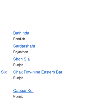
Bathinda
Pendjab
Sardārshahr
Rajasthan
Shori Sia
Punjab
 Six
Chak Fifty-nine Eastern Bar
Punjab
Qabbar Kot
Punjab