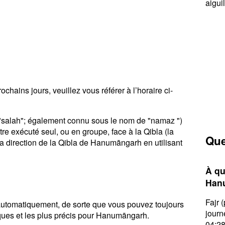
aigui
chains jours, veuillez vous référer à l’horaire ci-
u "salah"; également connu sous le nom de "namaz ")
tre exécuté seul, ou en groupe, face à la Qibla (la
Que
la direction de la Qibla de Hanumāngarh en utilisant
À qu
Hanu
Fajr 
r automatiquement, de sorte que vous pouvez toujours
journ
tiques et les plus précis pour Hanumāngarh.
04:28