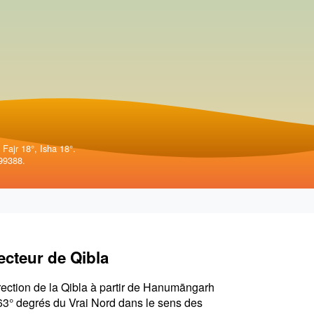
 Fajr 18°, Isha 18°.
99388.
ecteur de Qibla
rection de la Qibla à partir de Hanumāngarh
63° degrés du Vrai Nord dans le sens des