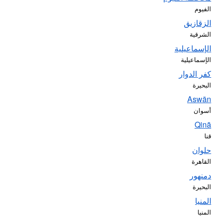
الفيوم
الزقازيق
الشرقية
الإسماعيلية
الإسماعيلية
كفر الدوار
البحيرة
Aswān
أسوان
Qinā
قنا
حلوان
القاهرة
دمنهور
البحيرة
المنيا
المنيا