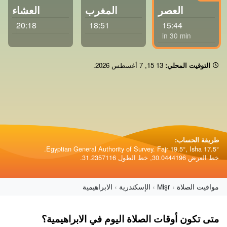
العصر
المغرب
العشاء
20:18
18:51
15:44
in 30 min
التوقيت المحلي:
15 13
,
7 أغسطس 2026
.
طريقة الحساب:
Egyptian General Authority of Survey. Fajr 19.5°, Isha 17.5°.
خط العرض 30.0444196, خط الطول 31.2357116.
مواقيت الصلاة
Mişr
الإسكندرية
الابراهيمية
متى تكون أوقات الصلاة اليوم في الابراهيمية؟