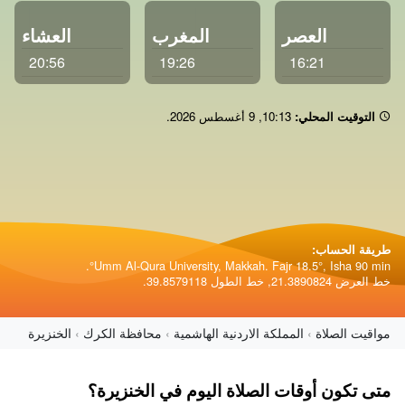
العصر
المغرب
العشاء
20:56
19:26
16:21
التوقيت المحلي:
10 14
,
9 أغسطس 2026
.
طريقة الحساب:
Umm Al-Qura University, Makkah. Fajr 18.5°, Isha 90 min°.
خط العرض 21.3890824, خط الطول 39.8579118.
مواقيت الصلاة
المملكة الاردنية الهاشمية
محافظة الكرك
الخنزيرة
متى تكون أوقات الصلاة اليوم في الخنزيرة؟