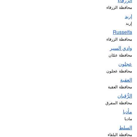
الزرقاء
محافظة الزرقاء
إربد
إربد
Russeifa
محافظة الزرقاء
وادي السير
محافظة عمّان
عجلون
محافظة عجلون
العقبة
محافظة العقبة
الرُّقبان
محافظة المفرق
مأدبا
مادبا
السلط
محافظة البلقاء