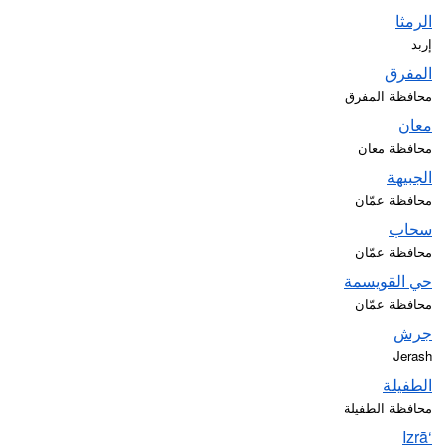
الرمثا
إربد
المفرق
محافظة المفرق
معان
محافظة معان
الجبيهة
محافظة عمّان
سحاب
محافظة عمّان
حي القويسمة
محافظة عمّان
جرش
Jerash
الطفيلة
محافظة الطفيلة
‘Izrā