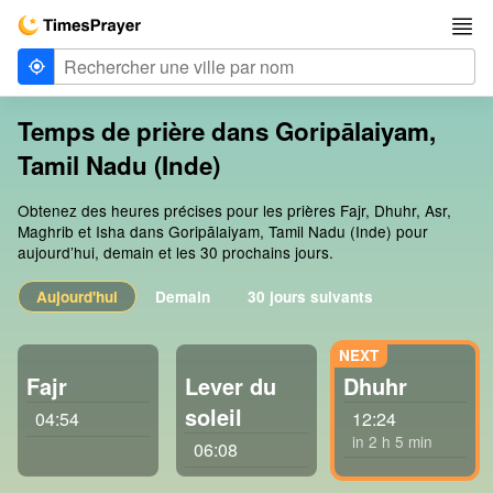
Temps de prière dans Goripālaiyam,
Tamil Nadu (Inde)
Obtenez des heures précises pour les prières Fajr, Dhuhr, Asr,
Maghrib et Isha dans Goripālaiyam, Tamil Nadu (Inde) pour
aujourd’hui, demain et les 30 prochains jours.
Aujourd'hui
Demain
30 jours suivants
Fajr
Lever du
Dhuhr
soleil
04:54
12:24
in 2 h 5 min
06:08