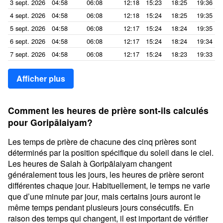
3 sept. 2026
04:58
06:08
12:18
15:23
18:25
19:36
4 sept. 2026
04:58
06:08
12:18
15:24
18:25
19:35
5 sept. 2026
04:58
06:08
12:17
15:24
18:24
19:35
6 sept. 2026
04:58
06:08
12:17
15:24
18:24
19:34
7 sept. 2026
04:58
06:08
12:17
15:24
18:23
19:33
Afficher plus
Comment les heures de prière sont-ils calculés
pour Goripālaiyam?
Les temps de prière de chacune des cinq prières sont
déterminés par la position spécifique du soleil dans le ciel.
Les heures de Salah à Goripālaiyam changent
généralement tous les jours, les heures de prière seront
différentes chaque jour. Habituellement, le temps ne varie
que d’une minute par jour, mais certains jours auront le
même temps pendant plusieurs jours consécutifs. En
raison des temps qui changent, il est important de vérifier