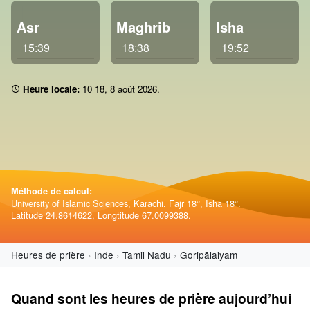
Asr
Maghrib
Isha
15:39
18:38
19:52
Heure locale:
10:18
,
8 août 2026
.
Méthode de calcul:
University of Islamic Sciences, Karachi. Fajr 18°, Isha 18°.
Latitude 24.8614622, Longtitude 67.0099388.
Heures de prière
Inde
Tamil Nadu
Goripālaiyam
Quand sont les heures de prière aujourd’hui