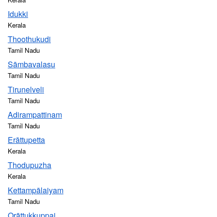
Idukki
Kerala
Thoothukudi
Tamil Nadu
Sāmbavalasu
Tamil Nadu
Tirunelveli
Tamil Nadu
Adirampattinam
Tamil Nadu
Erāttupetta
Kerala
Thodupuzha
Kerala
Kettampālaiyam
Tamil Nadu
Orāttukkuppai