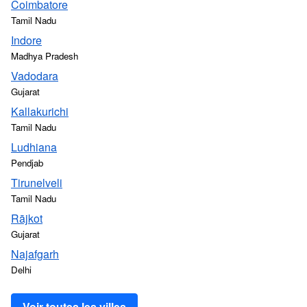
Coimbatore
Tamil Nadu
Indore
Madhya Pradesh
Vadodara
Gujarat
Kallakurichi
Tamil Nadu
Ludhiana
Pendjab
Tirunelveli
Tamil Nadu
Rājkot
Gujarat
Najafgarh
Delhi
Voir toutes les villes