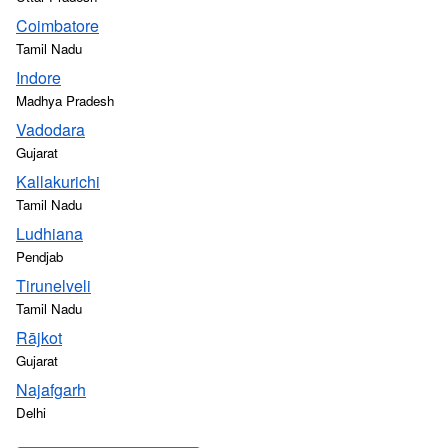
Coimbatore
Tamil Nadu
Indore
Madhya Pradesh
Vadodara
Gujarat
Kallakurichi
Tamil Nadu
Ludhiana
Pendjab
Tirunelveli
Tamil Nadu
Rājkot
Gujarat
Najafgarh
Delhi