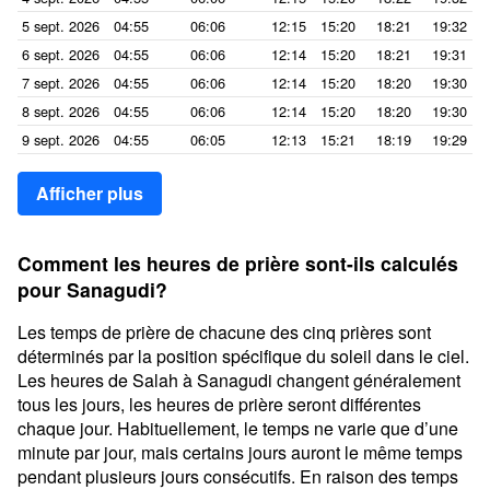
5 sept. 2026
04:55
06:06
12:15
15:20
18:21
19:32
6 sept. 2026
04:55
06:06
12:14
15:20
18:21
19:31
7 sept. 2026
04:55
06:06
12:14
15:20
18:20
19:30
8 sept. 2026
04:55
06:06
12:14
15:20
18:20
19:30
9 sept. 2026
04:55
06:05
12:13
15:21
18:19
19:29
Afficher plus
Comment les heures de prière sont-ils calculés
pour Sanagudi?
Les temps de prière de chacune des cinq prières sont
déterminés par la position spécifique du soleil dans le ciel.
Les heures de Salah à Sanagudi changent généralement
tous les jours, les heures de prière seront différentes
chaque jour. Habituellement, le temps ne varie que d’une
minute par jour, mais certains jours auront le même temps
pendant plusieurs jours consécutifs. En raison des temps