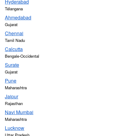
Hyderabad
Télangana
Ahmedabad
Gujarat
Chennai
Tamil Nadu
Calcutta
Bengale-Occidental
Surate
Gujarat
Pune
Maharashtra
Jaipur
Rajasthan
Navi Mumbai
Maharashtra
Lucknow
Uttar Pradesh