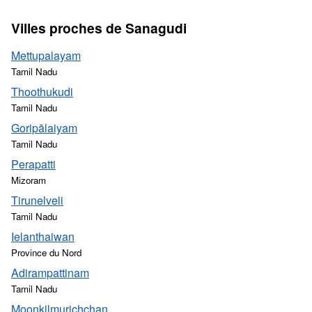
Villes proches de Sanagudi
Mettupalayam
Tamil Nadu
Thoothukudi
Tamil Nadu
Goripālaiyam
Tamil Nadu
Perapatti
Mizoram
Tirunelveli
Tamil Nadu
Ielanthaiwan
Province du Nord
Adirampattinam
Tamil Nadu
Moonkilmurichchan