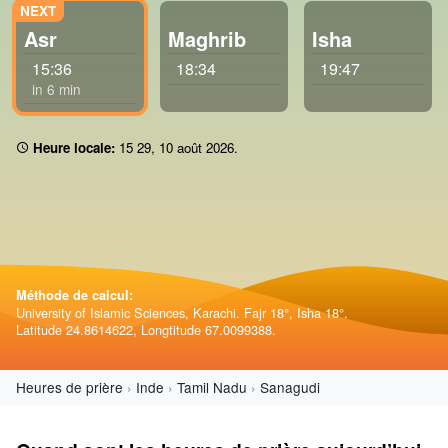
Asr
Maghrib
Isha
15:36
18:34
19:47
in 6 min
Heure locale:
15:29
,
10 août 2026
.
Méthode de calcul:
University of Islamic Sciences, Karachi. Fajr 18°, Isha 18°.
Latitude 24.8614622, Longtitude 67.0099388.
Heures de prière
Inde
Tamil Nadu
Sanagudi