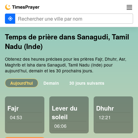
Temps de prière dans Sanagudi, Tamil
Nadu (Inde)
Obtenez des heures précises pour les prières Fajr, Dhuhr, Asr,
Maghrib et Isha dans Sanagudi, Tamil Nadu (Inde) pour
aujourd’hui, demain et les 30 prochains jours.
Aujourd'hui
Demain
30 jours suivants
Fajr
Lever du
Dhuhr
soleil
04:53
12:21
06:06