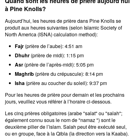
Quand sont les heures de prière aujourd’hui
à Pine Knolls?
Aujourd’hui, les heures de prière dans Pine Knolls se
produit aux heures suivantes (selon Islamic Society of
North America (ISNA) calculation method):
Fajr
(prière de l’aube): 4:51 am
Dhuhr
(prière de midi): 1:15 pm
Asr
(prière de l’après-midi): 5:05 pm
Maghrib
(prière du crépuscule): 8:14 pm
Isha
(prière au coucher du soleil): 9:37 pm
Pour les heures de prière pour demain et les prochains
jours, veuillez vous référer à l’horaire ci-dessous.
Les cinq prières obligatoires (arabe "salat" ou "salah";
également connu sous le nom de "namaz ") sont le
deuxième pilier de l’islam. Salah peut être exécuté seul,
ou en groupe, face à la Qibla (la direction vers la Kaaba).