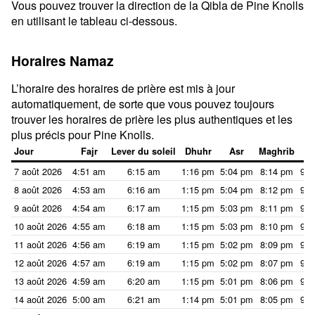
Vous pouvez trouver la direction de la Qibla de Pine Knolls
en utilisant le tableau ci-dessous.
Horaires Namaz
L’horaire des horaires de prière est mis à jour
automatiquement, de sorte que vous pouvez toujours
trouver les horaires de prière les plus authentiques et les
plus précis pour Pine Knolls.
Jour
Fajr
Lever du soleil
Dhuhr
Asr
Maghrib
I
7 août 2026
4:51 am
6:15 am
1:16 pm
5:04 pm
8:14 pm
9:3
8 août 2026
4:53 am
6:16 am
1:15 pm
5:04 pm
8:12 pm
9:3
9 août 2026
4:54 am
6:17 am
1:15 pm
5:03 pm
8:11 pm
9:3
10 août 2026
4:55 am
6:18 am
1:15 pm
5:03 pm
8:10 pm
9:3
11 août 2026
4:56 am
6:19 am
1:15 pm
5:02 pm
8:09 pm
9:3
12 août 2026
4:57 am
6:19 am
1:15 pm
5:02 pm
8:07 pm
9:2
13 août 2026
4:59 am
6:20 am
1:15 pm
5:01 pm
8:06 pm
9:2
14 août 2026
5:00 am
6:21 am
1:14 pm
5:01 pm
8:05 pm
9:2