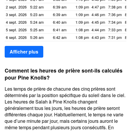
2 sept. 2026
5:22 am
6:39 am
1:09 pm
4:47 pm
7:38 pm
8:5
3 sept. 2026
5:23 am
6:39 am
1:09 pm
4:46 pm
7:36 pm
8:5
4 sept. 2026
5:24 am
6:40 am
1:09 pm
4:45 pm
7:34 pm
8:5
5 sept. 2026
5:25 am
6:41 am
1:08 pm
4:44 pm
7:33 pm
8:4
6 sept. 2026
5:26 am
6:42 am
1:08 pm
4:43 pm
7:31 pm
8:4
Afficher plus
Comment les heures de prière sont-ils calculés
pour Pine Knolls?
Les temps de prière de chacune des cinq prières sont
déterminés par la position spécifique du soleil dans le ciel.
Les heures de Salah à Pine Knolls changent
généralement tous les jours, les heures de prière seront
différentes chaque jour. Habituellement, le temps ne varie
que d’une minute par jour, mais certains jours auront le
même temps pendant plusieurs jours consécutifs. En