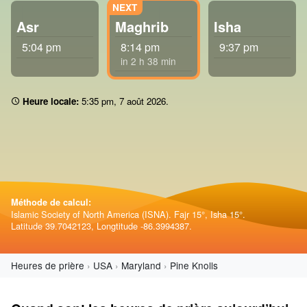
Asr
Maghrib
Isha
5:04 pm
8:14 pm
9:37 pm
in 2 h 38 min
Heure locale:
5 35 pm
,
7 août 2026
.
Méthode de calcul:
Islamic Society of North America (ISNA). Fajr 15°, Isha 15°.
Latitude 39.7042123, Longtitude -86.3994387.
Heures de prière
USA
Maryland
Pine Knolls