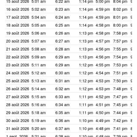
15 août 2026
5:01 am
6:22 am
1:14 pm
5:00 pm
8:04 pm
9:2
16 août 2026
5:02 am
6:23 am
1:14 pm
4:59 pm
8:02 pm
9:2
17 août 2026
5:04 am
6:24 am
1:14 pm
4:59 pm
8:01 pm
9:2
18 août 2026
5:05 am
6:25 am
1:14 pm
4:58 pm
8:00 pm
9:1
19 août 2026
5:06 am
6:26 am
1:13 pm
4:58 pm
7:58 pm
9:1
20 août 2026
5:07 am
6:27 am
1:13 pm
4:57 pm
7:57 pm
9:1
21 août 2026
5:08 am
6:28 am
1:13 pm
4:56 pm
7:55 pm
9:1
22 août 2026
5:09 am
6:29 am
1:13 pm
4:56 pm
7:54 pm
9:1
23 août 2026
5:11 am
6:29 am
1:12 pm
4:55 pm
7:53 pm
9:1
24 août 2026
5:12 am
6:30 am
1:12 pm
4:54 pm
7:51 pm
9:0
25 août 2026
5:13 am
6:31 am
1:12 pm
4:53 pm
7:50 pm
9:0
26 août 2026
5:14 am
6:32 am
1:12 pm
4:53 pm
7:48 pm
9:0
27 août 2026
5:15 am
6:33 am
1:11 pm
4:52 pm
7:47 pm
9:0
28 août 2026
5:16 am
6:34 am
1:11 pm
4:51 pm
7:45 pm
9:0
29 août 2026
5:18 am
6:35 am
1:11 pm
4:50 pm
7:44 pm
9:0
30 août 2026
5:19 am
6:36 am
1:10 pm
4:49 pm
7:42 pm
8:5
31 août 2026
5:20 am
6:37 am
1:10 pm
4:48 pm
7:41 pm
8:5
1 sept. 2026
5:21 am
6:38 am
1:10 pm
4:48 pm
7:39 pm
8:5