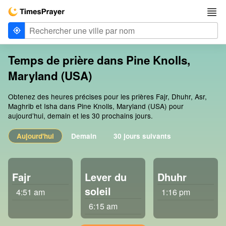
Temps de prière dans Pine Knolls,
Maryland (USA)
Obtenez des heures précises pour les prières Fajr, Dhuhr, Asr,
Maghrib et Isha dans Pine Knolls, Maryland (USA) pour
aujourd’hui, demain et les 30 prochains jours.
Aujourd'hui
Demain
30 jours suivants
Fajr
Lever du
Dhuhr
soleil
4:51 am
1:16 pm
6:15 am