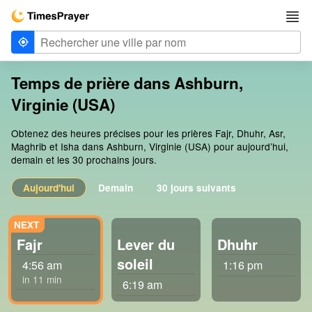
Temps de prière dans Ashburn,
Virginie (USA)
Obtenez des heures précises pour les prières Fajr, Dhuhr, Asr,
Maghrib et Isha dans Ashburn, Virginie (USA) pour aujourd’hui,
demain et les 30 prochains jours.
Aujourd'hui
Demain
30 jours suivants
Fajr
Lever du
Dhuhr
soleil
4:56 am
1:16 pm
in 11 min
6:19 am