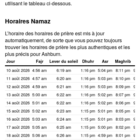
utilisant le tableau ci-dessous.
Horaires Namaz
L’horaire des horaires de prière est mis à jour
automatiquement, de sorte que vous pouvez toujours
trouver les horaires de prière les plus authentiques et les
plus précis pour Ashburn.
Jour
Fajr
Lever du soleil
Dhuhr
Asr
Maghrib
I
10 août 2026
4:56 am
6:19 am
1:16 pm
5:04 pm
8:11 pm
9:3
11 août 2026
4:57 am
6:20 am
1:16 pm
5:03 pm
8:10 pm
9:3
12 août 2026
4:59 am
6:21 am
1:16 pm
5:03 pm
8:09 pm
9:3
13 août 2026
5:00 am
6:22 am
1:16 pm
5:02 pm
8:07 pm
9:2
14 août 2026
5:01 am
6:22 am
1:16 pm
5:02 pm
8:06 pm
9:2
15 août 2026
5:02 am
6:23 am
1:15 pm
5:01 pm
8:05 pm
9:2
16 août 2026
5:03 am
6:24 am
1:15 pm
5:01 pm
8:03 pm
9:2
17 août 2026
5:05 am
6:25 am
1:15 pm
5:00 pm
8:02 pm
9:2
18 août 2026
5:06 am
6:26 am
1:15 pm
4:59 pm
8:01 pm
9:2