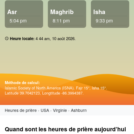
Asr
Maghrib
Isha
5:04 pm
8:11 pm
9:33 pm
Heure locale:
4:44 am
,
10 août 2026
.
Méthode de calcul:
Islamic Society of North America (ISNA). Fajr 15°, Isha 15°.
Latitude 39.7042123, Longtitude -86.3994387.
Heures de prière
USA
Virginie
Ashburn
Quand sont les heures de prière aujourd’hui