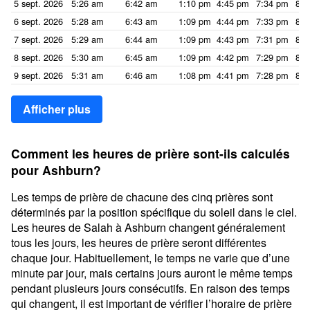
5 sept. 2026
5:26 am
6:42 am
1:10 pm
4:45 pm
7:34 pm
8:5
6 sept. 2026
5:28 am
6:43 am
1:09 pm
4:44 pm
7:33 pm
8:4
7 sept. 2026
5:29 am
6:44 am
1:09 pm
4:43 pm
7:31 pm
8:4
8 sept. 2026
5:30 am
6:45 am
1:09 pm
4:42 pm
7:29 pm
8:4
9 sept. 2026
5:31 am
6:46 am
1:08 pm
4:41 pm
7:28 pm
8:4
Afficher plus
Comment les heures de prière sont-ils calculés
pour Ashburn?
Les temps de prière de chacune des cinq prières sont
déterminés par la position spécifique du soleil dans le ciel.
Les heures de Salah à Ashburn changent généralement
tous les jours, les heures de prière seront différentes
chaque jour. Habituellement, le temps ne varie que d’une
minute par jour, mais certains jours auront le même temps
pendant plusieurs jours consécutifs. En raison des temps
qui changent, il est important de vérifier l’horaire de prière