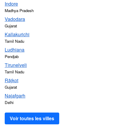
Indore
Madhya Pradesh
Vadodara
Gujarat
Kallakurichi
Tamil Nadu
Ludhiana
Pendjab
Tirunelveli
Tamil Nadu
Rājkot
Gujarat
Najafgarh
Delhi
Voir toutes les villes