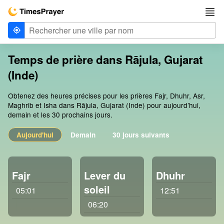
Temps de prière dans Rājula, Gujarat
(Inde)
Obtenez des heures précises pour les prières Fajr, Dhuhr, Asr,
Maghrib et Isha dans Rājula, Gujarat (Inde) pour aujourd’hui,
demain et les 30 prochains jours.
Aujourd'hui
Demain
30 jours suivants
Fajr
Lever du
Dhuhr
soleil
05:01
12:51
06:20