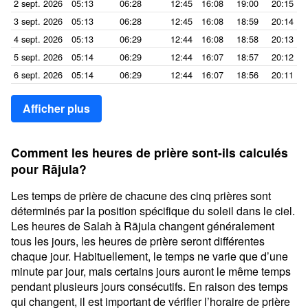
2 sept. 2026
05:13
06:28
12:45
16:08
19:00
20:15
3 sept. 2026
05:13
06:28
12:45
16:08
18:59
20:14
4 sept. 2026
05:13
06:29
12:44
16:08
18:58
20:13
5 sept. 2026
05:14
06:29
12:44
16:07
18:57
20:12
6 sept. 2026
05:14
06:29
12:44
16:07
18:56
20:11
Afficher plus
Comment les heures de prière sont-ils calculés
pour Rājula?
Les temps de prière de chacune des cinq prières sont
déterminés par la position spécifique du soleil dans le ciel.
Les heures de Salah à Rājula changent généralement
tous les jours, les heures de prière seront différentes
chaque jour. Habituellement, le temps ne varie que d’une
minute par jour, mais certains jours auront le même temps
pendant plusieurs jours consécutifs. En raison des temps
qui changent, il est important de vérifier l’horaire de prière