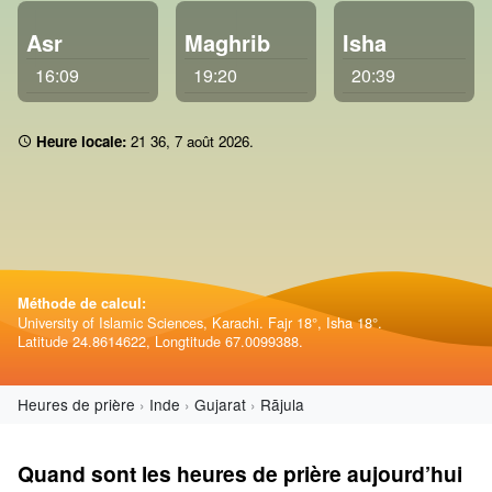
Asr
Maghrib
Isha
16:09
19:20
20:39
Heure locale:
21:36
,
7 août 2026
.
Méthode de calcul:
University of Islamic Sciences, Karachi. Fajr 18°, Isha 18°.
Latitude 24.8614622, Longtitude 67.0099388.
Heures de prière
Inde
Gujarat
Rājula
Quand sont les heures de prière aujourd’hui