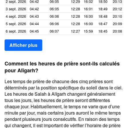
2 sept. 2026
04:42
06:05
12:29
16:02
18:50
20:13
3 sept. 2026
04:42
06:05
12:28
16:01
18:49
20:12
4 sept. 2026
04:43
06:06
12:28
16:00
18:48
20:10
5 sept. 2026
04:44
06:06
12:28
16:00
18:47
20:09
6 sept. 2026
04:45
06:07
12:27
15:59
18:45
20:08
Afficher plus
Comment les heures de prière sont-ils calculés
pour Alīgarh?
Les temps de prière de chacune des cinq prières sont
déterminés par la position spécifique du soleil dans le ciel.
Les heures de Salah à Alīgarh changent généralement
tous les jours, les heures de prière seront différentes
chaque jour. Habituellement, le temps ne varie que d’une
minute par jour, mais certains jours auront le même temps
pendant plusieurs jours consécutifs. En raison des temps
qui changent, il est important de vérifier l’horaire de prière