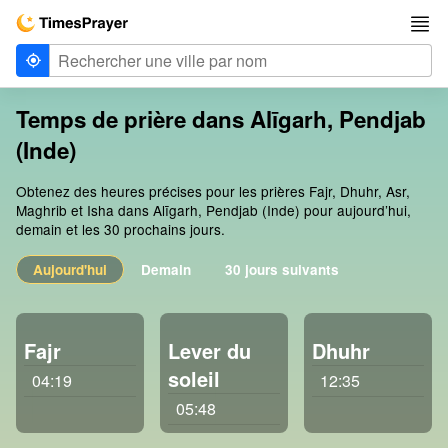
Temps de prière dans Alīgarh, Pendjab
(Inde)
Obtenez des heures précises pour les prières Fajr, Dhuhr, Asr,
Maghrib et Isha dans Alīgarh, Pendjab (Inde) pour aujourd’hui,
demain et les 30 prochains jours.
Aujourd'hui
Demain
30 jours suivants
Fajr
Lever du
Dhuhr
soleil
04:19
12:35
05:48