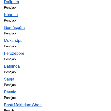
Daīlpura
Pendjab
Khanna
Pendjab
Gurdāspūra
Pendjab
Mukandpur
Pendjab
Ferozepore
Pendjab
Bathinda
Pendjab
Sauja
Pendjab
Patiāla
Pendjab
Basti Makhdum Shah
Punjab