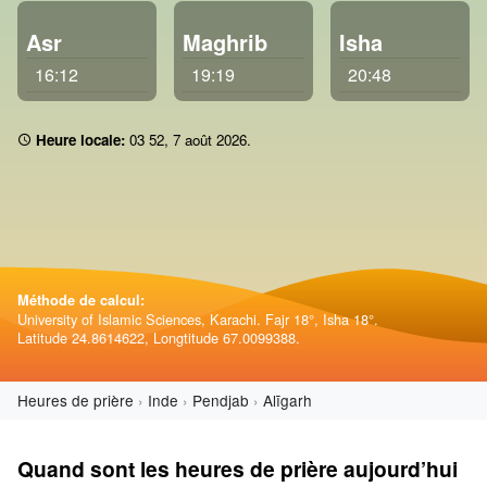
Asr
Maghrib
Isha
16:12
19:19
20:48
Heure locale:
03:52
,
7 août 2026
.
Méthode de calcul:
University of Islamic Sciences, Karachi. Fajr 18°, Isha 18°.
Latitude 24.8614622, Longtitude 67.0099388.
Heures de prière
Inde
Pendjab
Alīgarh
Quand sont les heures de prière aujourd’hui