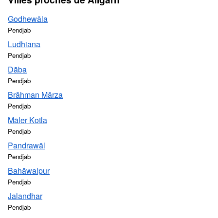
Godhewāla
Pendjab
Ludhiana
Pendjab
Dāba
Pendjab
Brāhman Mārza
Pendjab
Māler Kotla
Pendjab
Pandrawāl
Pendjab
Bahāwalpur
Pendjab
Jalandhar
Pendjab