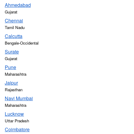
Ahmedabad
Gujarat
Chennai
Tamil Nadu
Calcutta
Bengale-Occidental
Surate
Gujarat
Pune
Maharashtra
Jaipur
Rajasthan
Navi Mumbai
Maharashtra
Lucknow
Uttar Pradesh
Coimbatore