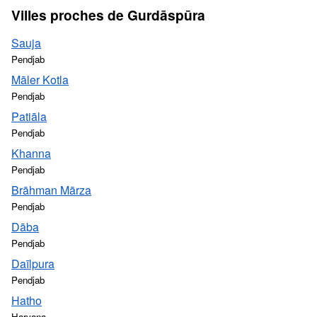
Villes proches de Gurdāspūra
Sauja
Pendjab
Māler Kotla
Pendjab
Patiāla
Pendjab
Khanna
Pendjab
Brāhman Mārza
Pendjab
Dāba
Pendjab
Daīlpura
Pendjab
Hatho
Haryana