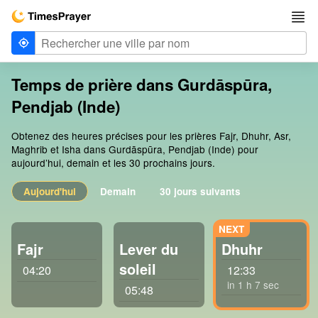
Temps de prière dans Gurdāspūra,
Pendjab (Inde)
Obtenez des heures précises pour les prières Fajr, Dhuhr, Asr,
Maghrib et Isha dans Gurdāspūra, Pendjab (Inde) pour
aujourd’hui, demain et les 30 prochains jours.
Aujourd'hui
Demain
30 jours suivants
Fajr
Lever du
Dhuhr
soleil
04:20
12:33
in 1 h 6 sec
05:48