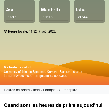
Asr
Maghrib
Isha
16:09
19:15
20:44
Heure locale:
11 32
,
7 août 2026
.
Méthode de calcul:
University of Islamic Sciences, Karachi. Fajr 18°, Isha 18°.
Latitude 24.8614622, Longtitude 67.0099388.
Heures de prière
Inde
Pendjab
Gurdāspūra
Quand sont les heures de prière aujourd’hui