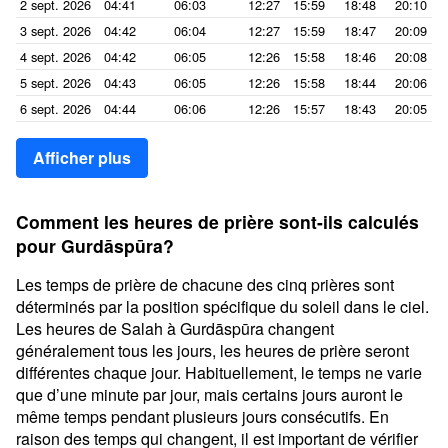
2 sept. 2026
04:41
06:03
12:27
15:59
18:48
20:10
3 sept. 2026
04:42
06:04
12:27
15:59
18:47
20:09
4 sept. 2026
04:42
06:05
12:26
15:58
18:46
20:08
5 sept. 2026
04:43
06:05
12:26
15:58
18:44
20:06
6 sept. 2026
04:44
06:06
12:26
15:57
18:43
20:05
Afficher plus
Comment les heures de prière sont-ils calculés
pour Gurdāspūra?
Les temps de prière de chacune des cinq prières sont
déterminés par la position spécifique du soleil dans le ciel.
Les heures de Salah à Gurdāspūra changent
généralement tous les jours, les heures de prière seront
différentes chaque jour. Habituellement, le temps ne varie
que d’une minute par jour, mais certains jours auront le
même temps pendant plusieurs jours consécutifs. En
raison des temps qui changent, il est important de vérifier