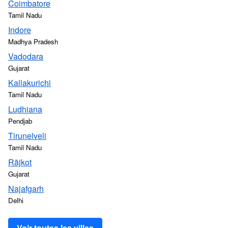
Coimbatore
Tamil Nadu
Indore
Madhya Pradesh
Vadodara
Gujarat
Kallakurichi
Tamil Nadu
Ludhiana
Pendjab
Tirunelveli
Tamil Nadu
Rājkot
Gujarat
Najafgarh
Delhi
Voir toutes les villes