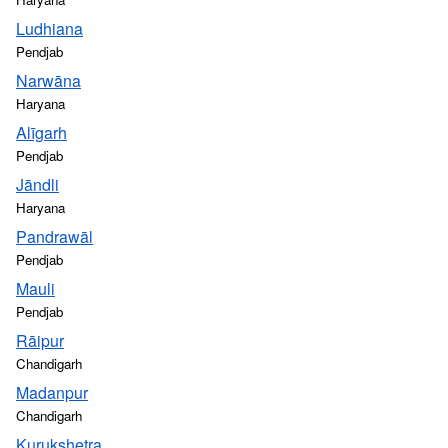
Ludhiana
Pendjab
Narwāna
Haryana
Alīgarh
Pendjab
Jāndli
Haryana
Pandrawāl
Pendjab
Mauli
Pendjab
Rāipur
Chandigarh
Madanpur
Chandigarh
Kurukshetra