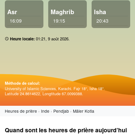
Asr
Maghrib
Isha
16:09
19:15
20:43
Heure locale:
01 21
,
9 août 2026
.
Méthode de calcul:
University of Islamic Sciences, Karachi. Fajr 18°, Isha 18°.
Latitude 24.8614622, Longtitude 67.0099388.
Heures de prière
Inde
Pendjab
Māler Kotla
Quand sont les heures de prière aujourd’hui