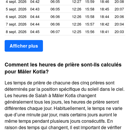
4 sept. 2026
04:42
06:05
12:27
15:59
18:46
20:08
5 sept. 2026
04:43
06:05
12:26
15:58
18:45
20:07
6 sept. 2026
04:44
06:06
12:26
15:58
18:44
20:06
7 sept. 2026
04:44
06:06
12:26
15:57
18:42
20:04
8 sept. 2026
04:45
06:07
12:25
15:56
18:41
20:03
Afficher plus
Comment les heures de prière sont-ils calculés
pour Māler Kotla?
Les temps de prière de chacune des cinq prières sont
déterminés par la position spécifique du soleil dans le ciel.
Les heures de Salah à Māler Kotla changent
généralement tous les jours, les heures de prière seront
différentes chaque jour. Habituellement, le temps ne varie
que d’une minute par jour, mais certains jours auront le
même temps pendant plusieurs jours consécutifs. En
raison des temps qui changent, il est important de vérifier