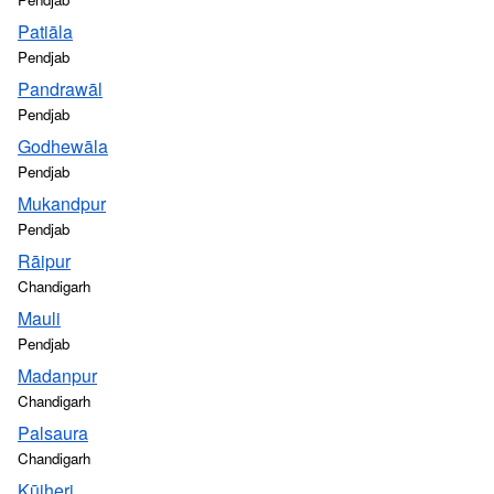
Patiāla
Pendjab
Pandrawāl
Pendjab
Godhewāla
Pendjab
Mukandpur
Pendjab
Rāipur
Chandigarh
Mauli
Pendjab
Madanpur
Chandigarh
Palsaura
Chandigarh
Kūjheri