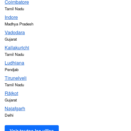
Coimbatore
Tamil Nadu
Indore
Madhya Pradesh
Vadodara
Gujarat
Kallakurichi
Tamil Nadu
Ludhiana
Pendjab
Tirunelveli
Tamil Nadu
Rājkot
Gujarat
Najafgarh
Delhi
Voir toutes les villes