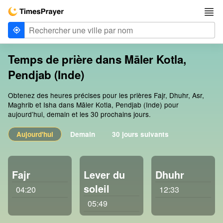
Temps de prière dans Māler Kotla,
Pendjab (Inde)
Obtenez des heures précises pour les prières Fajr, Dhuhr, Asr,
Maghrib et Isha dans Māler Kotla, Pendjab (Inde) pour
aujourd’hui, demain et les 30 prochains jours.
Aujourd'hui
Demain
30 jours suivants
Fajr
Lever du
Dhuhr
soleil
04:20
12:33
05:49