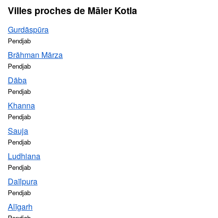
Villes proches de Māler Kotla
Gurdāspūra
Pendjab
Brāhman Mārza
Pendjab
Dāba
Pendjab
Khanna
Pendjab
Sauja
Pendjab
Ludhiana
Pendjab
Daīlpura
Pendjab
Alīgarh
Pendjab