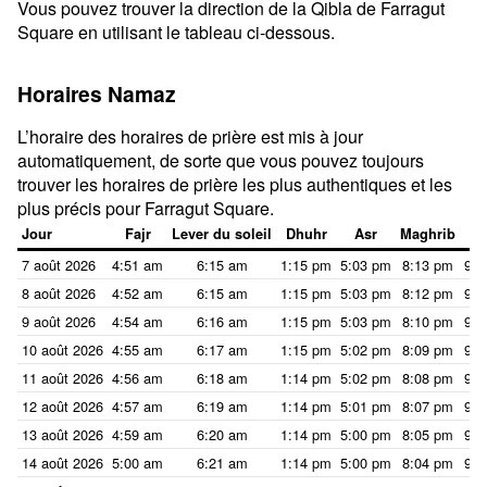
Vous pouvez trouver la direction de la Qibla de Farragut
Square en utilisant le tableau ci-dessous.
Horaires Namaz
L’horaire des horaires de prière est mis à jour
automatiquement, de sorte que vous pouvez toujours
trouver les horaires de prière les plus authentiques et les
plus précis pour Farragut Square.
Jour
Fajr
Lever du soleil
Dhuhr
Asr
Maghrib
I
7 août 2026
4:51 am
6:15 am
1:15 pm
5:03 pm
8:13 pm
9:3
8 août 2026
4:52 am
6:15 am
1:15 pm
5:03 pm
8:12 pm
9:3
9 août 2026
4:54 am
6:16 am
1:15 pm
5:03 pm
8:10 pm
9:3
10 août 2026
4:55 am
6:17 am
1:15 pm
5:02 pm
8:09 pm
9:3
11 août 2026
4:56 am
6:18 am
1:14 pm
5:02 pm
8:08 pm
9:3
12 août 2026
4:57 am
6:19 am
1:14 pm
5:01 pm
8:07 pm
9:2
13 août 2026
4:59 am
6:20 am
1:14 pm
5:00 pm
8:05 pm
9:2
14 août 2026
5:00 am
6:21 am
1:14 pm
5:00 pm
8:04 pm
9:2