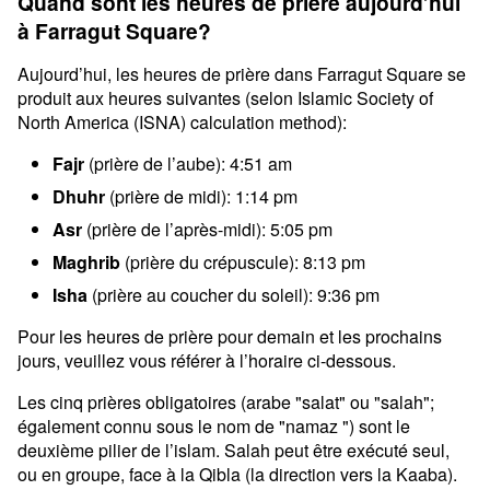
Quand sont les heures de prière aujourd’hui
à Farragut Square?
Aujourd’hui, les heures de prière dans Farragut Square se
produit aux heures suivantes (selon Islamic Society of
North America (ISNA) calculation method):
Fajr
(prière de l’aube): 4:51 am
Dhuhr
(prière de midi): 1:14 pm
Asr
(prière de l’après-midi): 5:05 pm
Maghrib
(prière du crépuscule): 8:13 pm
Isha
(prière au coucher du soleil): 9:36 pm
Pour les heures de prière pour demain et les prochains
jours, veuillez vous référer à l’horaire ci-dessous.
Les cinq prières obligatoires (arabe "salat" ou "salah";
également connu sous le nom de "namaz ") sont le
deuxième pilier de l’islam. Salah peut être exécuté seul,
ou en groupe, face à la Qibla (la direction vers la Kaaba).