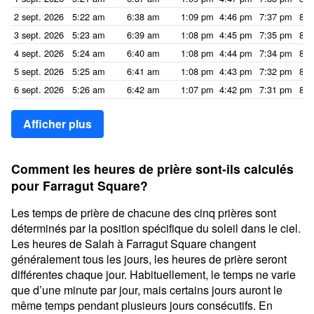
2 sept. 2026
5:22 am
6:38 am
1:09 pm
4:46 pm
7:37 pm
8:5
3 sept. 2026
5:23 am
6:39 am
1:08 pm
4:45 pm
7:35 pm
8:5
4 sept. 2026
5:24 am
6:40 am
1:08 pm
4:44 pm
7:34 pm
8:4
5 sept. 2026
5:25 am
6:41 am
1:08 pm
4:43 pm
7:32 pm
8:4
6 sept. 2026
5:26 am
6:42 am
1:07 pm
4:42 pm
7:31 pm
8:4
Afficher plus
Comment les heures de prière sont-ils calculés
pour Farragut Square?
Les temps de prière de chacune des cinq prières sont
déterminés par la position spécifique du soleil dans le ciel.
Les heures de Salah à Farragut Square changent
généralement tous les jours, les heures de prière seront
différentes chaque jour. Habituellement, le temps ne varie
que d’une minute par jour, mais certains jours auront le
même temps pendant plusieurs jours consécutifs. En