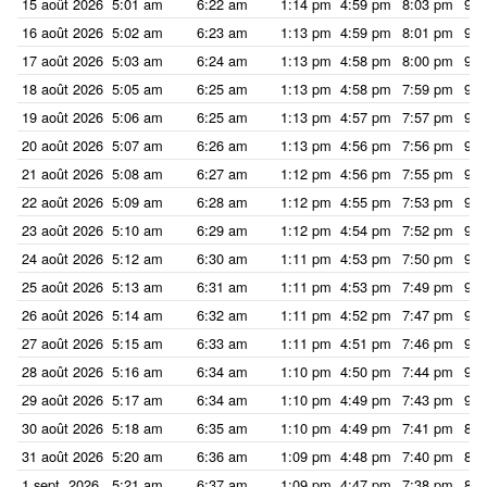
15 août 2026
5:01 am
6:22 am
1:14 pm
4:59 pm
8:03 pm
9:2
16 août 2026
5:02 am
6:23 am
1:13 pm
4:59 pm
8:01 pm
9:2
17 août 2026
5:03 am
6:24 am
1:13 pm
4:58 pm
8:00 pm
9:2
18 août 2026
5:05 am
6:25 am
1:13 pm
4:58 pm
7:59 pm
9:1
19 août 2026
5:06 am
6:25 am
1:13 pm
4:57 pm
7:57 pm
9:1
20 août 2026
5:07 am
6:26 am
1:13 pm
4:56 pm
7:56 pm
9:1
21 août 2026
5:08 am
6:27 am
1:12 pm
4:56 pm
7:55 pm
9:1
22 août 2026
5:09 am
6:28 am
1:12 pm
4:55 pm
7:53 pm
9:1
23 août 2026
5:10 am
6:29 am
1:12 pm
4:54 pm
7:52 pm
9:1
24 août 2026
5:12 am
6:30 am
1:11 pm
4:53 pm
7:50 pm
9:0
25 août 2026
5:13 am
6:31 am
1:11 pm
4:53 pm
7:49 pm
9:0
26 août 2026
5:14 am
6:32 am
1:11 pm
4:52 pm
7:47 pm
9:0
27 août 2026
5:15 am
6:33 am
1:11 pm
4:51 pm
7:46 pm
9:0
28 août 2026
5:16 am
6:34 am
1:10 pm
4:50 pm
7:44 pm
9:0
29 août 2026
5:17 am
6:34 am
1:10 pm
4:49 pm
7:43 pm
9:0
30 août 2026
5:18 am
6:35 am
1:10 pm
4:49 pm
7:41 pm
8:5
31 août 2026
5:20 am
6:36 am
1:09 pm
4:48 pm
7:40 pm
8:5
1 sept. 2026
5:21 am
6:37 am
1:09 pm
4:47 pm
7:38 pm
8:5