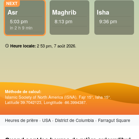
Asr
Maghrib
Isha
5:03 pm
8:13 pm
9:36 pm
in 2 h 9 min
Heure locale:
2:53 pm
,
7 août 2026
.
Méthode de calcul:
Islamic Society of North America (ISNA). Fajr 15°, Isha 15°.
Latitude 39.7042123, Longtitude -86.3994387.
Heures de prière
USA
District de Columbia
Farragut Square