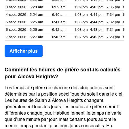
3 sept. 2026
5:23 am
6:39 am
1:09 pm
4:45 pm
7:35 pm
8:5
4 sept. 2026
5:24 am
6:40 am
1:08 pm
4:44 pm
7:34 pm
8:5
5 sept. 2026
5:25 am
6:41 am
1:08 pm
4:44 pm
7:32 pm
8:4
6 sept. 2026
5:26 am
6:42 am
1:08 pm
4:43 pm
7:31 pm
8:4
7 sept. 2026
5:27 am
6:43 am
1:07 pm
4:42 pm
7:29 pm
8:4
Afficher plus
Comment les heures de prière sont-ils calculés
pour Alcova Heights?
Les temps de prière de chacune des cinq prières sont
déterminés par la position spécifique du soleil dans le ciel.
Les heures de Salah à Alcova Heights changent
généralement tous les jours, les heures de prière seront
différentes chaque jour. Habituellement, le temps ne varie
que d’une minute par jour, mais certains jours auront le
même temps pendant plusieurs jours consécutifs. En