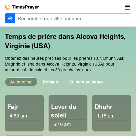
Temps de prière dans Alcova Heights,
Virginie (USA)
Obtenez des heures précises pour les prières Fajr, Dhuhr, Asr,
Maghrib et Isha dans Alcova Heights, Virginie (USA) pour
aujourd’hui, demain et les 30 prochains jours.
Aujourd'hui
Demain
30 jours suivants
Fajr
Lever du
Dhuhr
soleil
4:53 am
1:15 pm
6:16 am