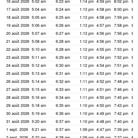
16 août 2026
5:02 am
6:23 am
1:14 pm
4:59 pm
8:02 pm
9:2
17 août 2026
5:04 am
6:24 am
1:13 pm
4:58 pm
8:00 pm
9:2
18 août 2026
5:05 am
6:25 am
1:13 pm
4:58 pm
7:59 pm
9:1
19 août 2026
5:06 am
6:26 am
1:13 pm
4:57 pm
7:58 pm
9:1
20 août 2026
5:07 am
6:27 am
1:13 pm
4:56 pm
7:56 pm
9:1
21 août 2026
5:08 am
6:28 am
1:12 pm
4:56 pm
7:55 pm
9:1
22 août 2026
5:10 am
6:28 am
1:12 pm
4:55 pm
7:53 pm
9:1
23 août 2026
5:11 am
6:29 am
1:12 pm
4:54 pm
7:52 pm
9:1
24 août 2026
5:12 am
6:30 am
1:12 pm
4:54 pm
7:51 pm
9:0
25 août 2026
5:13 am
6:31 am
1:11 pm
4:53 pm
7:49 pm
9:0
26 août 2026
5:14 am
6:32 am
1:11 pm
4:52 pm
7:48 pm
9:0
27 août 2026
5:15 am
6:33 am
1:11 pm
4:51 pm
7:46 pm
9:0
28 août 2026
5:16 am
6:34 am
1:11 pm
4:50 pm
7:45 pm
9:0
29 août 2026
5:18 am
6:35 am
1:10 pm
4:50 pm
7:43 pm
9:0
30 août 2026
5:19 am
6:36 am
1:10 pm
4:49 pm
7:42 pm
8:5
31 août 2026
5:20 am
6:37 am
1:10 pm
4:48 pm
7:40 pm
8:5
1 sept. 2026
5:21 am
6:37 am
1:09 pm
4:47 pm
7:39 pm
8:5
2 sept. 2026
5:22 am
6:38 am
1:09 pm
4:46 pm
7:37 pm
8:5