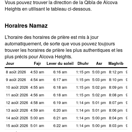
Vous pouvez trouver la direction de la Qibla de Alcova
Heights en utilisant le tableau ci-dessous.
Horaires Namaz
L’horaire des horaires de prière est mis à jour
automatiquement, de sorte que vous pouvez toujours
trouver les horaires de prière les plus authentiques et les
plus précis pour Alcova Heights.
Jour
Fajr
Lever du soleil
Dhuhr
Asr
Maghrib
I
8 août 2026
4:53 am
6:16 am
1:15 pm
5:03 pm
8:12 pm
9:3
9 août 2026
4:54 am
6:17 am
1:15 pm
5:03 pm
8:10 pm
9:3
10 août 2026
4:55 am
6:18 am
1:15 pm
5:02 pm
8:09 pm
9:3
11 août 2026
4:56 am
6:18 am
1:15 pm
5:02 pm
8:08 pm
9:3
12 août 2026
4:58 am
6:19 am
1:14 pm
5:01 pm
8:07 pm
9:2
13 août 2026
4:59 am
6:20 am
1:14 pm
5:01 pm
8:06 pm
9:2
14 août 2026
5:00 am
6:21 am
1:14 pm
5:00 pm
8:04 pm
9:2
15 août 2026
5:01 am
6:22 am
1:14 pm
5:00 pm
8:03 pm
9:2