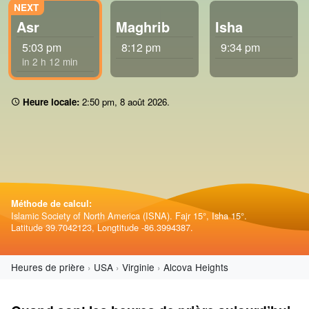
Asr
Maghrib
Isha
5:03 pm
8:12 pm
9:34 pm
in 2 h 12 min
Heure locale:
2 50 pm
,
8 août 2026
.
Méthode de calcul:
Islamic Society of North America (ISNA). Fajr 15°, Isha 15°.
Latitude 39.7042123, Longtitude -86.3994387.
Heures de prière
USA
Virginie
Alcova Heights