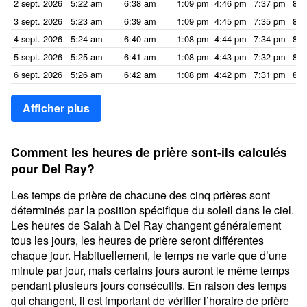
2 sept. 2026
5:22 am
6:38 am
1:09 pm
4:46 pm
7:37 pm
8:5
3 sept. 2026
5:23 am
6:39 am
1:09 pm
4:45 pm
7:35 pm
8:5
4 sept. 2026
5:24 am
6:40 am
1:08 pm
4:44 pm
7:34 pm
8:4
5 sept. 2026
5:25 am
6:41 am
1:08 pm
4:43 pm
7:32 pm
8:4
6 sept. 2026
5:26 am
6:42 am
1:08 pm
4:42 pm
7:31 pm
8:4
Afficher plus
Comment les heures de prière sont-ils calculés
pour Del Ray?
Les temps de prière de chacune des cinq prières sont
déterminés par la position spécifique du soleil dans le ciel.
Les heures de Salah à Del Ray changent généralement
tous les jours, les heures de prière seront différentes
chaque jour. Habituellement, le temps ne varie que d’une
minute par jour, mais certains jours auront le même temps
pendant plusieurs jours consécutifs. En raison des temps
qui changent, il est important de vérifier l’horaire de prière