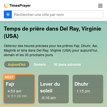
Temps de prière dans Del Ray, Virginie
(USA)
Obtenez des heures précises pour les prières Fajr, Dhuhr, Asr,
Maghrib et Isha dans Del Ray, Virginie (USA) pour aujourd’hui,
demain et les 30 prochains jours.
Aujourd'hui
Demain
30 jours suivants
Fajr
Lever du
Dhuhr
soleil
4:53 am
1:15 pm
in 5 h 26 min
6:16 am