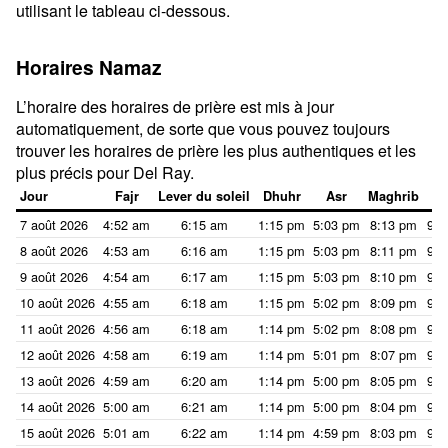
utilisant le tableau ci-dessous.
Horaires Namaz
L’horaire des horaires de prière est mis à jour
automatiquement, de sorte que vous pouvez toujours
trouver les horaires de prière les plus authentiques et les
plus précis pour Del Ray.
Jour
Fajr
Lever du soleil
Dhuhr
Asr
Maghrib
I
7 août 2026
4:52 am
6:15 am
1:15 pm
5:03 pm
8:13 pm
9:3
8 août 2026
4:53 am
6:16 am
1:15 pm
5:03 pm
8:11 pm
9:3
9 août 2026
4:54 am
6:17 am
1:15 pm
5:03 pm
8:10 pm
9:3
10 août 2026
4:55 am
6:18 am
1:15 pm
5:02 pm
8:09 pm
9:3
11 août 2026
4:56 am
6:18 am
1:14 pm
5:02 pm
8:08 pm
9:2
12 août 2026
4:58 am
6:19 am
1:14 pm
5:01 pm
8:07 pm
9:2
13 août 2026
4:59 am
6:20 am
1:14 pm
5:00 pm
8:05 pm
9:2
14 août 2026
5:00 am
6:21 am
1:14 pm
5:00 pm
8:04 pm
9:2
15 août 2026
5:01 am
6:22 am
1:14 pm
4:59 pm
8:03 pm
9:2