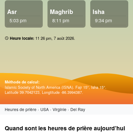
Asr
Maghrib
Isha
5:03 pm
8:11 pm
9:34 pm
Heure locale:
11:26 pm
,
7 août 2026
.
Méthode de calcul:
Islamic Society of North America (ISNA). Fajr 15°, Isha 15°.
Latitude 39.7042123, Longtitude -86.3994387.
Heures de prière
USA
Virginie
Del Ray
Quand sont les heures de prière aujourd’hui