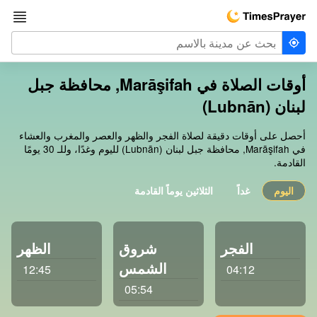
أوقات الصلاة في Marāşifah, محافظة جبل
لبنان (Lubnān)
أحصل على أوقات دقيقة لصلاة الفجر والظهر والعصر والمغرب والعشاء
في Marāşifah, محافظة جبل لبنان (Lubnān) لليوم وغدًا، وللـ 30 يومًا
القادمة.
اليوم
غداً
الثلاثين يوماً القادمة
الفجر
شروق
الظهر
الشمس
12:45
04:12
05:54