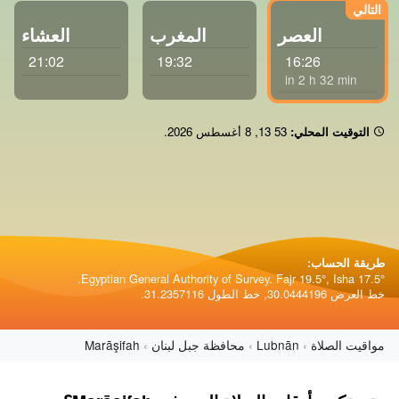
العصر
المغرب
العشاء
21:02
19:32
16:26
in 2 h 32 min
التوقيت المحلي:
13 53
,
8 أغسطس 2026
.
طريقة الحساب:
Egyptian General Authority of Survey. Fajr 19.5°, Isha 17.5°.
خط العرض 30.0444196, خط الطول 31.2357116.
مواقيت الصلاة
Lubnān
محافظة جبل لبنان
Marāşifah