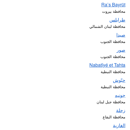
Ra’s Bayrūt
محافظة بيروت
طرابلس
محافظة لبنان الشمالي
صيدا
محافظة الجنوب
صور
محافظة الجنوب
Nabatîyé et Tahta
محافظة النبطية
حبّوش
محافظة النبطية
جونيه
محافظة جبل لبنان
زحلة
محافظة البقاع
الغازية