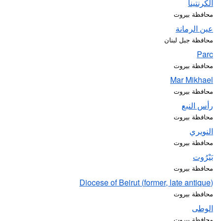
الكرنتينا
محافظة بيروت
عين الرمانة
محافظة جبل لبنان
Parc
محافظة بيروت
Mar Mikhael
محافظة بيروت
رأس النبع
محافظة بيروت
النويري
محافظة بيروت
بَيْرُوت
محافظة بيروت
(former, late antique) Diocese of Beirut
محافظة بيروت
الوطى
محافظة بيروت