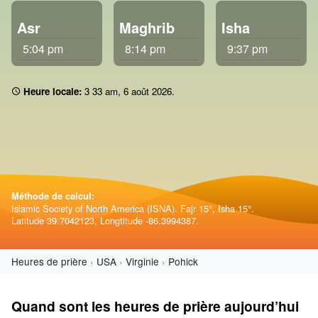
Asr
Maghrib
Isha
5:04 pm
8:14 pm
9:37 pm
Heure locale:
3:33 am
,
6 août 2026
.
Méthode de calcul:
Islamic Society of North America (ISNA). Fajr 15°, Isha 15°.
Latitude 39.7042123, Longtitude -86.3994387.
Heures de prière
USA
Virginie
Pohick
Quand sont les heures de prière aujourd’hui