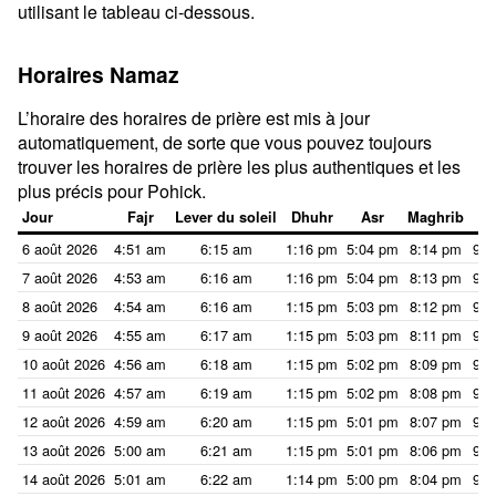
utilisant le tableau ci-dessous.
Horaires Namaz
L’horaire des horaires de prière est mis à jour
automatiquement, de sorte que vous pouvez toujours
trouver les horaires de prière les plus authentiques et les
plus précis pour Pohick.
Jour
Fajr
Lever du soleil
Dhuhr
Asr
Maghrib
I
6 août 2026
4:51 am
6:15 am
1:16 pm
5:04 pm
8:14 pm
9:3
7 août 2026
4:53 am
6:16 am
1:16 pm
5:04 pm
8:13 pm
9:3
8 août 2026
4:54 am
6:16 am
1:15 pm
5:03 pm
8:12 pm
9:3
9 août 2026
4:55 am
6:17 am
1:15 pm
5:03 pm
8:11 pm
9:3
10 août 2026
4:56 am
6:18 am
1:15 pm
5:02 pm
8:09 pm
9:3
11 août 2026
4:57 am
6:19 am
1:15 pm
5:02 pm
8:08 pm
9:3
12 août 2026
4:59 am
6:20 am
1:15 pm
5:01 pm
8:07 pm
9:2
13 août 2026
5:00 am
6:21 am
1:15 pm
5:01 pm
8:06 pm
9:2
14 août 2026
5:01 am
6:22 am
1:14 pm
5:00 pm
8:04 pm
9:2