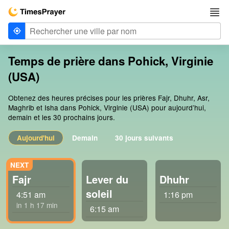
Temps de prière dans Pohick, Virginie
(USA)
Obtenez des heures précises pour les prières Fajr, Dhuhr, Asr,
Maghrib et Isha dans Pohick, Virginie (USA) pour aujourd’hui,
demain et les 30 prochains jours.
Aujourd'hui
Demain
30 jours suivants
Fajr
Lever du
Dhuhr
soleil
4:51 am
1:16 pm
in 1 h 17 min
6:15 am