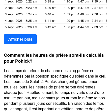
1 sept. 2026
5:22 am
6:38 am
1:10 pm
4:47 pm
7:39 pm
8:5
2 sept. 2026
5:23 am
6:39 am
1:09 pm
4:47 pm
7:37 pm
8:5
3 sept. 2026
5:24 am
6:40 am
1:09 pm
4:46 pm
7:36 pm
8:5
4 sept. 2026
5:25 am
6:41 am
1:09 pm
4:45 pm
7:34 pm
8:5
5 sept. 2026
5:26 am
6:42 am
1:08 pm
4:44 pm
7:33 pm
8:4
Afficher plus
Comment les heures de prière sont-ils calculés
pour Pohick?
Les temps de prière de chacune des cinq prières sont
déterminés par la position spécifique du soleil dans le ciel.
Les heures de Salah à Pohick changent généralement
tous les jours, les heures de prière seront différentes
chaque jour. Habituellement, le temps ne varie que d’une
minute par jour, mais certains jours auront le même temps
pendant plusieurs jours consécutifs. En raison des temps
qui changent, il est important de vérifier l’horaire de prière