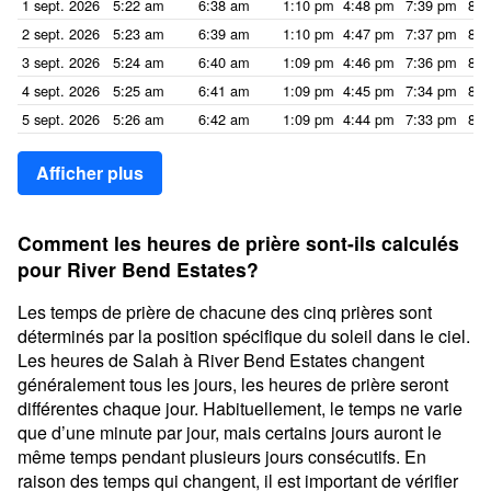
1 sept. 2026
5:22 am
6:38 am
1:10 pm
4:48 pm
7:39 pm
8:5
2 sept. 2026
5:23 am
6:39 am
1:10 pm
4:47 pm
7:37 pm
8:5
3 sept. 2026
5:24 am
6:40 am
1:09 pm
4:46 pm
7:36 pm
8:5
4 sept. 2026
5:25 am
6:41 am
1:09 pm
4:45 pm
7:34 pm
8:5
5 sept. 2026
5:26 am
6:42 am
1:09 pm
4:44 pm
7:33 pm
8:4
Afficher plus
Comment les heures de prière sont-ils calculés
pour River Bend Estates?
Les temps de prière de chacune des cinq prières sont
déterminés par la position spécifique du soleil dans le ciel.
Les heures de Salah à River Bend Estates changent
généralement tous les jours, les heures de prière seront
différentes chaque jour. Habituellement, le temps ne varie
que d’une minute par jour, mais certains jours auront le
même temps pendant plusieurs jours consécutifs. En
raison des temps qui changent, il est important de vérifier