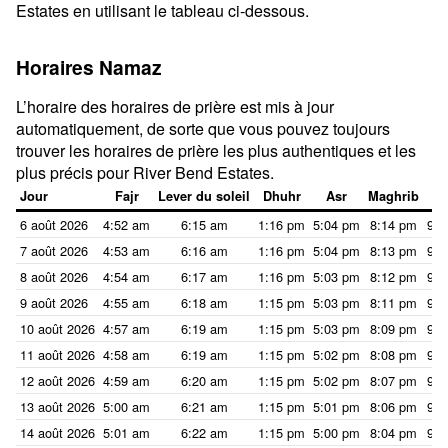
Estates en utilisant le tableau ci-dessous.
Horaires Namaz
L’horaire des horaires de prière est mis à jour
automatiquement, de sorte que vous pouvez toujours
trouver les horaires de prière les plus authentiques et les
plus précis pour River Bend Estates.
Jour
Fajr
Lever du soleil
Dhuhr
Asr
Maghrib
I
6 août 2026
4:52 am
6:15 am
1:16 pm
5:04 pm
8:14 pm
9:3
7 août 2026
4:53 am
6:16 am
1:16 pm
5:04 pm
8:13 pm
9:3
8 août 2026
4:54 am
6:17 am
1:16 pm
5:03 pm
8:12 pm
9:3
9 août 2026
4:55 am
6:18 am
1:15 pm
5:03 pm
8:11 pm
9:3
10 août 2026
4:57 am
6:19 am
1:15 pm
5:03 pm
8:09 pm
9:3
11 août 2026
4:58 am
6:19 am
1:15 pm
5:02 pm
8:08 pm
9:3
12 août 2026
4:59 am
6:20 am
1:15 pm
5:02 pm
8:07 pm
9:2
13 août 2026
5:00 am
6:21 am
1:15 pm
5:01 pm
8:06 pm
9:2
14 août 2026
5:01 am
6:22 am
1:15 pm
5:00 pm
8:04 pm
9:2