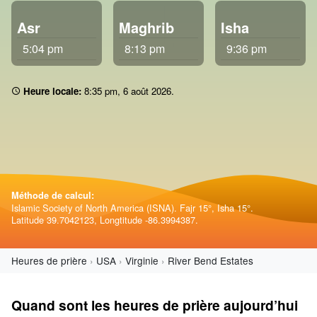
Asr
Maghrib
Isha
5:04 pm
8:13 pm
9:36 pm
Heure locale:
8 35 pm
,
6 août 2026
.
Méthode de calcul:
Islamic Society of North America (ISNA). Fajr 15°, Isha 15°.
Latitude 39.7042123, Longtitude -86.3994387.
Heures de prière
USA
Virginie
River Bend Estates
Quand sont les heures de prière aujourd’hui