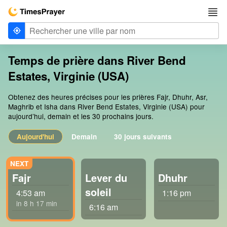
Temps de prière dans River Bend
Estates, Virginie (USA)
Obtenez des heures précises pour les prières Fajr, Dhuhr, Asr,
Maghrib et Isha dans River Bend Estates, Virginie (USA) pour
aujourd’hui, demain et les 30 prochains jours.
Aujourd'hui
Demain
30 jours suivants
Fajr
Lever du
Dhuhr
soleil
4:53 am
1:16 pm
in 8 h 17 min
6:16 am