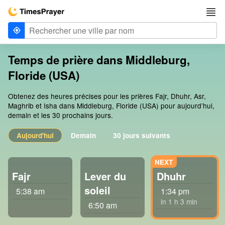
Temps de prière dans Middleburg,
Floride (USA)
Obtenez des heures précises pour les prières Fajr, Dhuhr, Asr,
Maghrib et Isha dans Middleburg, Floride (USA) pour aujourd’hui,
demain et les 30 prochains jours.
Aujourd'hui
Demain
30 jours suivants
Fajr
Lever du
Dhuhr
soleil
5:38 am
1:34 pm
in 1 h 3 min
6:50 am