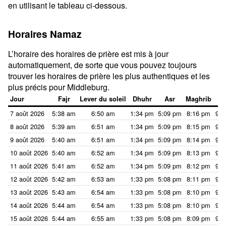
en utilisant le tableau ci-dessous.
Horaires Namaz
L’horaire des horaires de prière est mis à jour
automatiquement, de sorte que vous pouvez toujours
trouver les horaires de prière les plus authentiques et les
plus précis pour Middleburg.
Jour
Fajr
Lever du soleil
Dhuhr
Asr
Maghrib
I
7 août 2026
5:38 am
6:50 am
1:34 pm
5:09 pm
8:16 pm
9:2
8 août 2026
5:39 am
6:51 am
1:34 pm
5:09 pm
8:15 pm
9:2
9 août 2026
5:40 am
6:51 am
1:34 pm
5:09 pm
8:14 pm
9:2
10 août 2026
5:40 am
6:52 am
1:34 pm
5:09 pm
8:13 pm
9:2
11 août 2026
5:41 am
6:52 am
1:34 pm
5:09 pm
8:12 pm
9:2
12 août 2026
5:42 am
6:53 am
1:33 pm
5:08 pm
8:11 pm
9:2
13 août 2026
5:43 am
6:54 am
1:33 pm
5:08 pm
8:10 pm
9:2
14 août 2026
5:44 am
6:54 am
1:33 pm
5:08 pm
8:10 pm
9:2
15 août 2026
5:44 am
6:55 am
1:33 pm
5:08 pm
8:09 pm
9:1