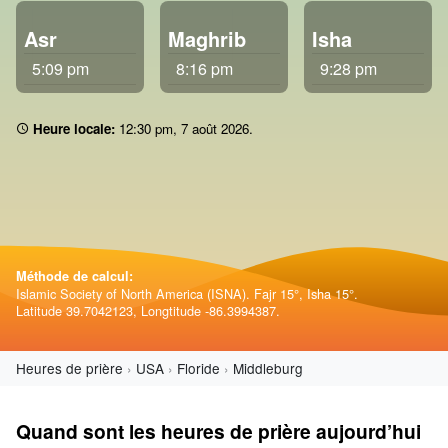
Asr
Maghrib
Isha
5:09 pm
8:16 pm
9:28 pm
Heure locale:
12 30 pm
,
7 août 2026
.
Méthode de calcul:
Islamic Society of North America (ISNA). Fajr 15°, Isha 15°.
Latitude 39.7042123, Longtitude -86.3994387.
Heures de prière
USA
Floride
Middleburg
Quand sont les heures de prière aujourd’hui