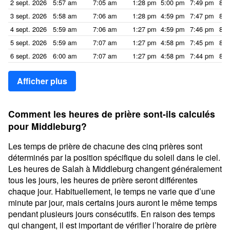
2 sept. 2026
5:57 am
7:05 am
1:28 pm
5:00 pm
7:49 pm
8:5
3 sept. 2026
5:58 am
7:06 am
1:28 pm
4:59 pm
7:47 pm
8:5
4 sept. 2026
5:59 am
7:06 am
1:27 pm
4:59 pm
7:46 pm
8:5
5 sept. 2026
5:59 am
7:07 am
1:27 pm
4:58 pm
7:45 pm
8:5
6 sept. 2026
6:00 am
7:07 am
1:27 pm
4:58 pm
7:44 pm
8:5
Afficher plus
Comment les heures de prière sont-ils calculés
pour Middleburg?
Les temps de prière de chacune des cinq prières sont
déterminés par la position spécifique du soleil dans le ciel.
Les heures de Salah à Middleburg changent généralement
tous les jours, les heures de prière seront différentes
chaque jour. Habituellement, le temps ne varie que d’une
minute par jour, mais certains jours auront le même temps
pendant plusieurs jours consécutifs. En raison des temps
qui changent, il est important de vérifier l’horaire de prière