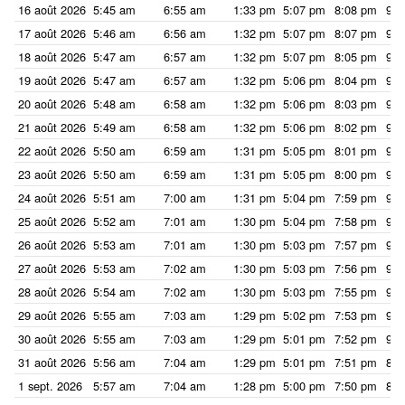
16 août 2026
5:45 am
6:55 am
1:33 pm
5:07 pm
8:08 pm
9:1
17 août 2026
5:46 am
6:56 am
1:32 pm
5:07 pm
8:07 pm
9:1
18 août 2026
5:47 am
6:57 am
1:32 pm
5:07 pm
8:05 pm
9:1
19 août 2026
5:47 am
6:57 am
1:32 pm
5:06 pm
8:04 pm
9:1
20 août 2026
5:48 am
6:58 am
1:32 pm
5:06 pm
8:03 pm
9:1
21 août 2026
5:49 am
6:58 am
1:32 pm
5:06 pm
8:02 pm
9:1
22 août 2026
5:50 am
6:59 am
1:31 pm
5:05 pm
8:01 pm
9:1
23 août 2026
5:50 am
6:59 am
1:31 pm
5:05 pm
8:00 pm
9:0
24 août 2026
5:51 am
7:00 am
1:31 pm
5:04 pm
7:59 pm
9:0
25 août 2026
5:52 am
7:01 am
1:30 pm
5:04 pm
7:58 pm
9:0
26 août 2026
5:53 am
7:01 am
1:30 pm
5:03 pm
7:57 pm
9:0
27 août 2026
5:53 am
7:02 am
1:30 pm
5:03 pm
7:56 pm
9:0
28 août 2026
5:54 am
7:02 am
1:30 pm
5:03 pm
7:55 pm
9:0
29 août 2026
5:55 am
7:03 am
1:29 pm
5:02 pm
7:53 pm
9:0
30 août 2026
5:55 am
7:03 am
1:29 pm
5:01 pm
7:52 pm
9:0
31 août 2026
5:56 am
7:04 am
1:29 pm
5:01 pm
7:51 pm
8:5
1 sept. 2026
5:57 am
7:04 am
1:28 pm
5:00 pm
7:50 pm
8:5