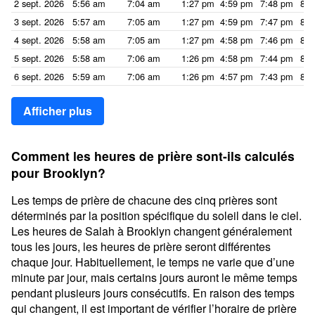
2 sept. 2026
5:56 am
7:04 am
1:27 pm
4:59 pm
7:48 pm
8:5
3 sept. 2026
5:57 am
7:05 am
1:27 pm
4:59 pm
7:47 pm
8:5
4 sept. 2026
5:58 am
7:05 am
1:27 pm
4:58 pm
7:46 pm
8:5
5 sept. 2026
5:58 am
7:06 am
1:26 pm
4:58 pm
7:44 pm
8:5
6 sept. 2026
5:59 am
7:06 am
1:26 pm
4:57 pm
7:43 pm
8:5
Afficher plus
Comment les heures de prière sont-ils calculés
pour Brooklyn?
Les temps de prière de chacune des cinq prières sont
déterminés par la position spécifique du soleil dans le ciel.
Les heures de Salah à Brooklyn changent généralement
tous les jours, les heures de prière seront différentes
chaque jour. Habituellement, le temps ne varie que d’une
minute par jour, mais certains jours auront le même temps
pendant plusieurs jours consécutifs. En raison des temps
qui changent, il est important de vérifier l’horaire de prière