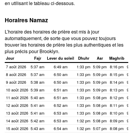
en utilisant le tableau ci-dessous.
Horaires Namaz
L’horaire des horaires de prière est mis à jour
automatiquement, de sorte que vous pouvez toujours
trouver les horaires de prière les plus authentiques et les
plus précis pour Brooklyn.
Jour
Fajr
Lever du soleil
Dhuhr
Asr
Maghrib
I
7 août 2026
5:37 am
6:49 am
1:33 pm
5:09 pm
8:16 pm
9:2
8 août 2026
5:37 am
6:50 am
1:33 pm
5:09 pm
8:15 pm
9:2
9 août 2026
5:38 am
6:50 am
1:33 pm
5:09 pm
8:14 pm
9:2
10 août 2026
5:39 am
6:51 am
1:33 pm
5:09 pm
8:13 pm
9:2
11 août 2026
5:40 am
6:51 am
1:33 pm
5:08 pm
8:12 pm
9:2
12 août 2026
5:41 am
6:52 am
1:33 pm
5:08 pm
8:11 pm
9:2
13 août 2026
5:41 am
6:53 am
1:33 pm
5:08 pm
8:10 pm
9:2
14 août 2026
5:42 am
6:53 am
1:32 pm
5:08 pm
8:09 pm
9:2
15 août 2026
5:43 am
6:54 am
1:32 pm
5:07 pm
8:08 pm
9:1