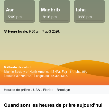
Asr
Maghrib
Isha
5:09 pm
8:16 pm
9:28 pm
Heure locale:
9:30 am
,
7 août 2026
.
Méthode de calcul:
Islamic Society of North America (ISNA). Fajr 15°, Isha 15°.
Latitude 39.7042123, Longtitude -86.3994387.
Heures de prière
USA
Floride
Brooklyn
Quand sont les heures de prière aujourd’hui