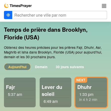
Temps de prière dans Brooklyn,
Floride (USA)
Obtenez des heures précises pour les prières Fajr, Dhuhr, Asr,
Maghrib et Isha dans Brooklyn, Floride (USA) pour aujourd’hui,
demain et les 30 prochains jours.
Aujourd'hui
Demain
30 jours suivants
Fajr
Lever du
Dhuhr
soleil
5:37 am
1:33 pm
in 4 h 2 min
6:49 am