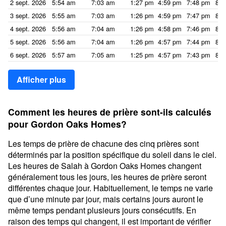
2 sept. 2026
5:54 am
7:03 am
1:27 pm
4:59 pm
7:48 pm
8:5
3 sept. 2026
5:55 am
7:03 am
1:26 pm
4:59 pm
7:47 pm
8:5
4 sept. 2026
5:56 am
7:04 am
1:26 pm
4:58 pm
7:46 pm
8:5
5 sept. 2026
5:56 am
7:04 am
1:26 pm
4:57 pm
7:44 pm
8:5
6 sept. 2026
5:57 am
7:05 am
1:25 pm
4:57 pm
7:43 pm
8:5
Afficher plus
Comment les heures de prière sont-ils calculés
pour Gordon Oaks Homes?
Les temps de prière de chacune des cinq prières sont
déterminés par la position spécifique du soleil dans le ciel.
Les heures de Salah à Gordon Oaks Homes changent
généralement tous les jours, les heures de prière seront
différentes chaque jour. Habituellement, le temps ne varie
que d’une minute par jour, mais certains jours auront le
même temps pendant plusieurs jours consécutifs. En
raison des temps qui changent, il est important de vérifier