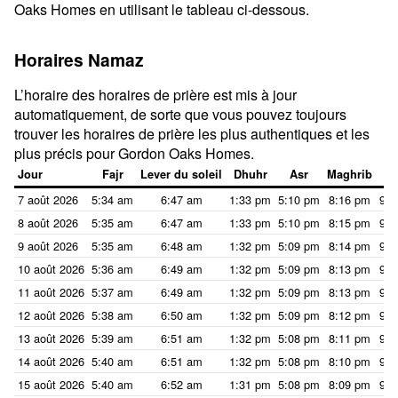
Oaks Homes en utilisant le tableau ci-dessous.
Horaires Namaz
L’horaire des horaires de prière est mis à jour
automatiquement, de sorte que vous pouvez toujours
trouver les horaires de prière les plus authentiques et les
plus précis pour Gordon Oaks Homes.
Jour
Fajr
Lever du soleil
Dhuhr
Asr
Maghrib
I
7 août 2026
5:34 am
6:47 am
1:33 pm
5:10 pm
8:16 pm
9:2
8 août 2026
5:35 am
6:47 am
1:33 pm
5:10 pm
8:15 pm
9:2
9 août 2026
5:35 am
6:48 am
1:32 pm
5:09 pm
8:14 pm
9:2
10 août 2026
5:36 am
6:49 am
1:32 pm
5:09 pm
8:13 pm
9:2
11 août 2026
5:37 am
6:49 am
1:32 pm
5:09 pm
8:13 pm
9:2
12 août 2026
5:38 am
6:50 am
1:32 pm
5:09 pm
8:12 pm
9:2
13 août 2026
5:39 am
6:51 am
1:32 pm
5:08 pm
8:11 pm
9:2
14 août 2026
5:40 am
6:51 am
1:32 pm
5:08 pm
8:10 pm
9:2
15 août 2026
5:40 am
6:52 am
1:31 pm
5:08 pm
8:09 pm
9:2