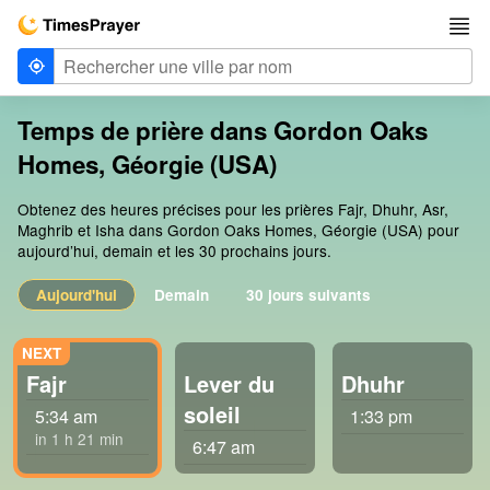
Temps de prière dans Gordon Oaks
Homes, Géorgie (USA)
Obtenez des heures précises pour les prières Fajr, Dhuhr, Asr,
Maghrib et Isha dans Gordon Oaks Homes, Géorgie (USA) pour
aujourd’hui, demain et les 30 prochains jours.
Aujourd'hui
Demain
30 jours suivants
Fajr
Lever du
Dhuhr
soleil
5:34 am
1:33 pm
in 1 h 21 min
6:47 am