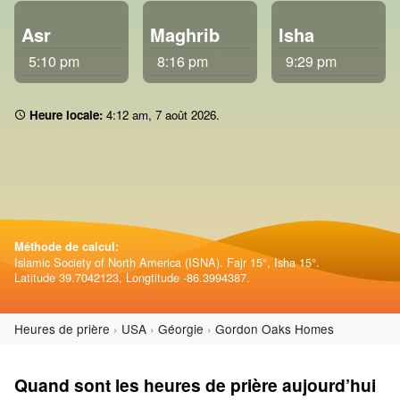
Asr
Maghrib
Isha
5:10 pm
8:16 pm
9:29 pm
Heure locale:
4:12 am
,
7 août 2026
.
Méthode de calcul:
Islamic Society of North America (ISNA). Fajr 15°, Isha 15°.
Latitude 39.7042123, Longtitude -86.3994387.
Heures de prière
USA
Géorgie
Gordon Oaks Homes
Quand sont les heures de prière aujourd’hui