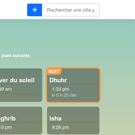
 jours suivants
ver du soleil
Dhuhr
49 am
1:33 pm
in 5 h 20 min
ghrib
Isha
15 pm
9:26 pm