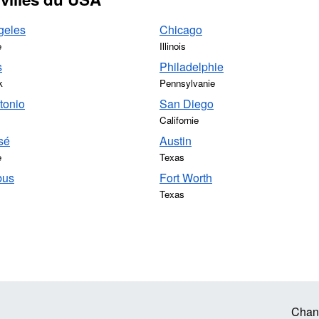
geles
Chicago
e
Illinois
s
Philadelphie
k
Pennsylvanie
tonio
San Diego
Californie
sé
Austin
e
Texas
bus
Fort Worth
Texas
Chan