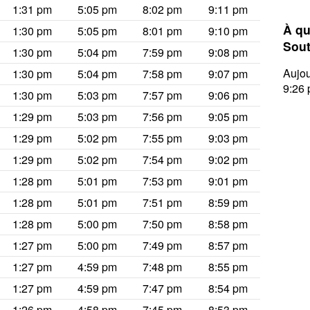
1:31 pm
5:05 pm
8:02 pm
9:11 pm
À qu
1:30 pm
5:05 pm
8:01 pm
9:10 pm
Sout
1:30 pm
5:04 pm
7:59 pm
9:08 pm
Aujou
1:30 pm
5:04 pm
7:58 pm
9:07 pm
9:26 
1:30 pm
5:03 pm
7:57 pm
9:06 pm
1:29 pm
5:03 pm
7:56 pm
9:05 pm
1:29 pm
5:02 pm
7:55 pm
9:03 pm
1:29 pm
5:02 pm
7:54 pm
9:02 pm
1:28 pm
5:01 pm
7:53 pm
9:01 pm
1:28 pm
5:01 pm
7:51 pm
8:59 pm
1:28 pm
5:00 pm
7:50 pm
8:58 pm
1:27 pm
5:00 pm
7:49 pm
8:57 pm
1:27 pm
4:59 pm
7:48 pm
8:55 pm
1:27 pm
4:59 pm
7:47 pm
8:54 pm
1:26 pm
4:58 pm
7:45 pm
8:53 pm