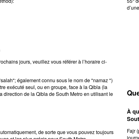
ethod):
55° d
d’une
m
chains jours, veuillez vous référer à l’horaire ci-
u "salah"; également connu sous le nom de "namaz ")
tre exécuté seul, ou en groupe, face à la Qibla (la
Que
 direction de la Qibla de South Metro en utilisant le
À qu
Sout
Fajr 
r automatiquement, de sorte que vous pouvez toujours
journ
ques et les plus précis pour South Metro.