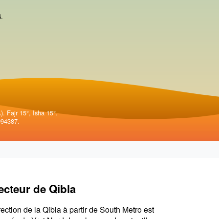
6
.
. Fajr 15°, Isha 15°.
994387.
ecteur de Qibla
rection de la Qibla à partir de South Metro est