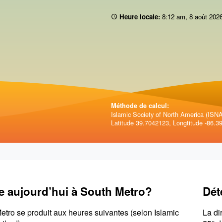
Heure locale:
8:12 am
,
8 août 202
Méthode de calcul:
Islamic Society of North America (ISNA)
Latitude 39.7042123, Longtitude -86.3
e aujourd’hui à South Metro?
Dét
etro se produit aux heures suivantes (selon Islamic
La di