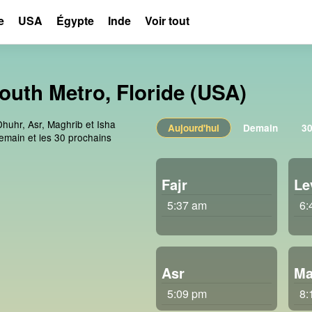
e
USA
Égypte
Inde
Voir tout
outh Metro, Floride (USA)
Dhuhr, Asr, Maghrib et Isha
Aujourd'hui
Demain
30
emain et les 30 prochains
Fajr
Le
5:37 am
6:
Asr
Ma
5:09 pm
8: