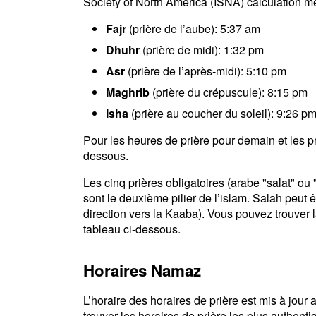
Society of North America (ISNA) calculation m
Fajr
(prière de l’aube): 5:37 am
Dhuhr
(prière de midi): 1:32 pm
Asr
(prière de l’après-midi): 5:10 pm
Maghrib
(prière du crépuscule): 8:15 pm
Isha
(prière au coucher du soleil): 9:26 p
Pour les heures de prière pour demain et les pro
dessous.
Les cinq prières obligatoires (arabe "salat" o
sont le deuxième pilier de l’islam. Salah peut ê
direction vers la Kaaba). Vous pouvez trouver la
tableau ci-dessous.
Horaires Namaz
L’horaire des horaires de prière est mis à jou
trouver les horaires de prière les plus authenti