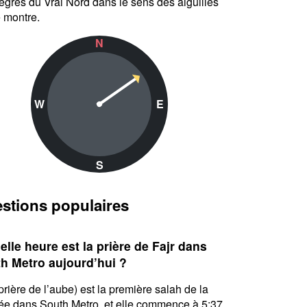
egrés du Vrai Nord dans le sens des aiguilles
 montre.
N
W
E
S
stions populaires
elle heure est la prière de Fajr dans
h Metro aujourd’hui ?
(prière de l’aube) est la première salah de la
ée dans South Metro, et elle commence à 5:37