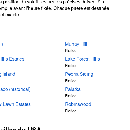
 position du soleil, les heures précises doivent être
omplie avant l’heure fixée. Chaque prière est destinée
et exacte.
yn
Murray Hill
Floride
ills Estates
Lake Forest Hills
Floride
 Island
Peoria Siding
Floride
aco (historical)
Palatka
Floride
 Lawn Estates
Robinswood
Floride
 villes du USA