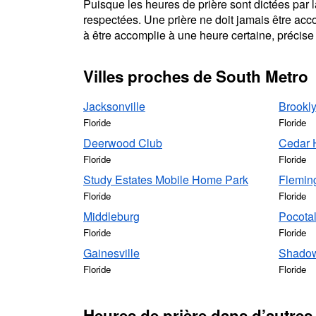
Puisque les heures de prière sont dictées par la
respectées. Une prière ne doit jamais être acc
à être accomplie à une heure certaine, précise 
Villes proches de South Metro
Jacksonville
Brookl
Floride
Floride
Deerwood Club
Cedar H
Floride
Floride
Study Estates Mobile Home Park
Fleming
Floride
Floride
Middleburg
Pocotal
Floride
Floride
Gainesville
Shadow
Floride
Floride
Heures de prière dans d’autres