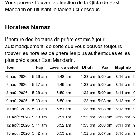
Vous pouvez trouver la direction de la Qibla de East
Mandarin en utilisant le tableau ci-dessous.
Horaires Namaz
L’horaire des horaires de prière est mis à jour
automatiquement, de sorte que vous pouvez toujours
trouver les horaires de prière les plus authentiques et les
plus précis pour East Mandarin.
Jour
Fajr
Lever du soleil
Dhuhr
Asr
Maghrib
I
6 août 2026
5:36 am
6:48 am
1:33 pm
5:09 pm
8:16 pm
9:2
7 août 2026
5:37 am
6:49 am
1:33 pm
5:09 pm
8:15 pm
9:2
8 août 2026
5:38 am
6:50 am
1:33 pm
5:09 pm
8:14 pm
9:2
9 août 2026
5:39 am
6:50 am
1:33 pm
5:08 pm
8:13 pm
9:2
10 août 2026
5:39 am
6:51 am
1:33 pm
5:08 pm
8:13 pm
9:2
11 août 2026
5:40 am
6:51 am
1:33 pm
5:08 pm
8:12 pm
9:2
12 août 2026
5:41 am
6:52 am
1:33 pm
5:08 pm
8:11 pm
9:2
13 août 2026
5:42 am
6:53 am
1:32 pm
5:07 pm
8:10 pm
9:2