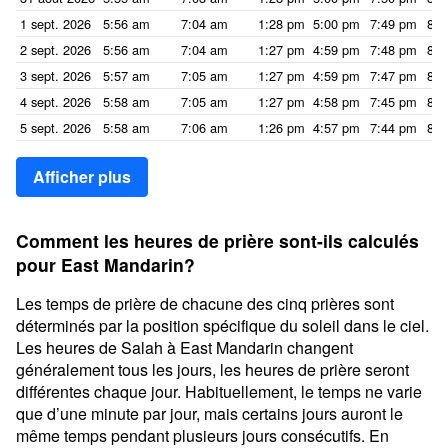
1 sept. 2026
5:56 am
7:04 am
1:28 pm
5:00 pm
7:49 pm
8:5
2 sept. 2026
5:56 am
7:04 am
1:27 pm
4:59 pm
7:48 pm
8:5
3 sept. 2026
5:57 am
7:05 am
1:27 pm
4:59 pm
7:47 pm
8:5
4 sept. 2026
5:58 am
7:05 am
1:27 pm
4:58 pm
7:45 pm
8:5
5 sept. 2026
5:58 am
7:06 am
1:26 pm
4:57 pm
7:44 pm
8:5
Afficher plus
Comment les heures de prière sont-ils calculés
pour East Mandarin?
Les temps de prière de chacune des cinq prières sont
déterminés par la position spécifique du soleil dans le ciel.
Les heures de Salah à East Mandarin changent
généralement tous les jours, les heures de prière seront
différentes chaque jour. Habituellement, le temps ne varie
que d’une minute par jour, mais certains jours auront le
même temps pendant plusieurs jours consécutifs. En