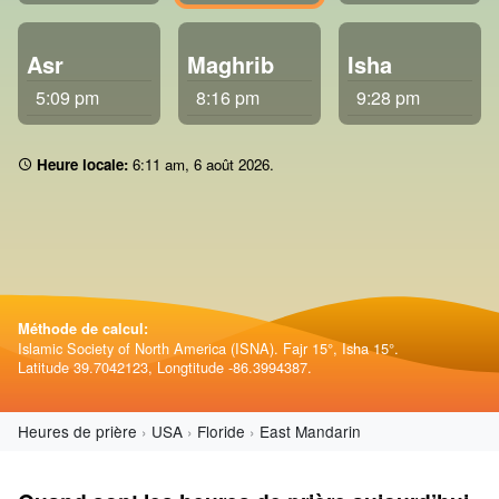
Asr
Maghrib
Isha
5:09 pm
8:16 pm
9:28 pm
Heure locale:
6:11 am
,
6 août 2026
.
Méthode de calcul:
Islamic Society of North America (ISNA). Fajr 15°, Isha 15°.
Latitude 39.7042123, Longtitude -86.3994387.
Heures de prière
USA
Floride
East Mandarin