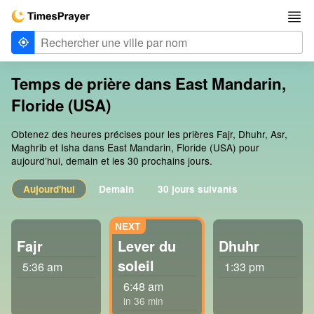
Temps de prière dans East Mandarin,
Floride (USA)
Obtenez des heures précises pour les prières Fajr, Dhuhr, Asr,
Maghrib et Isha dans East Mandarin, Floride (USA) pour
aujourd’hui, demain et les 30 prochains jours.
Aujourd'hui
Demain
30 jours suivants
Fajr
Lever du
Dhuhr
soleil
5:36 am
1:33 pm
6:48 am
in 36 min