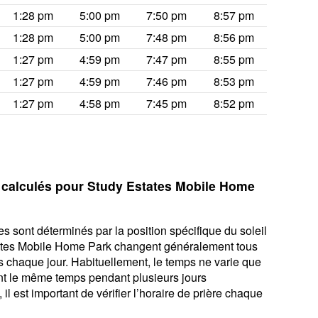
1:28 pm
5:00 pm
7:50 pm
8:57 pm
1:28 pm
5:00 pm
7:48 pm
8:56 pm
1:27 pm
4:59 pm
7:47 pm
8:55 pm
1:27 pm
4:59 pm
7:46 pm
8:53 pm
1:27 pm
4:58 pm
7:45 pm
8:52 pm
s calculés pour Study Estates Mobile Home
s sont déterminés par la position spécifique du soleil
tates Mobile Home Park changent généralement tous
tes chaque jour. Habituellement, le temps ne varie que
ont le même temps pendant plusieurs jours
l est important de vérifier l’horaire de prière chaque