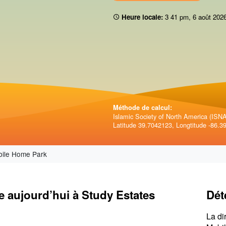
Heure locale:
3 41 pm
,
6 août 202
Méthode de calcul:
Islamic Society of North America (ISNA)
Latitude 39.7042123, Longtitude -86.3
bile Home Park
e aujourd’hui à Study Estates
Dét
La di