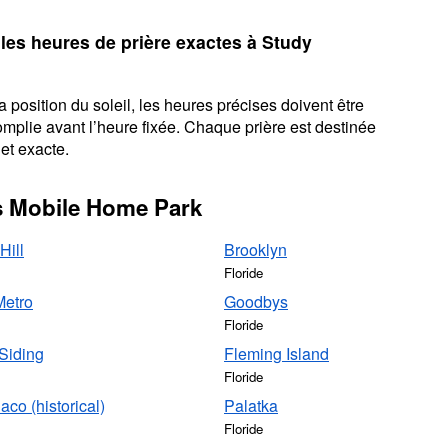
 les heures de prière exactes à Study
 position du soleil, les heures précises doivent être
omplie avant l’heure fixée. Chaque prière est destinée
et exacte.
es Mobile Home Park
Hill
Brooklyn
Floride
Metro
Goodbys
Floride
Siding
Fleming Island
Floride
aco (historical)
Palatka
Floride