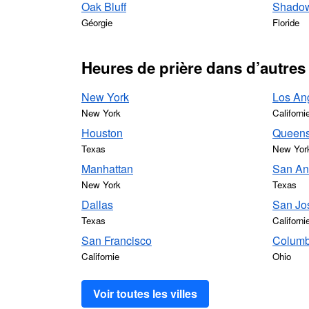
Oak Bluff
Shadow
Géorgie
Floride
Heures de prière dans d’autres
New York
Los An
New York
Californi
Houston
Queen
Texas
New Yor
Manhattan
San An
New York
Texas
Dallas
San Jo
Texas
Californi
San Francisco
Colum
Californie
Ohio
Voir toutes les villes