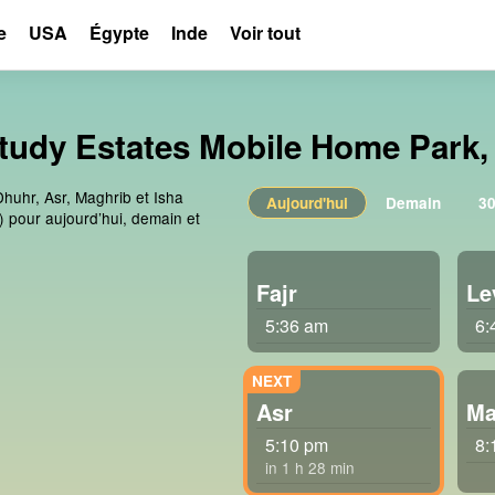
e
USA
Égypte
Inde
Voir tout
tudy Estates Mobile Home Park, 
Dhuhr, Asr, Maghrib et Isha
Aujourd'hui
Demain
30
 pour aujourd’hui, demain et
Fajr
Le
5:36 am
6:
Asr
Ma
5:10 pm
8:
in 1 h 28 min