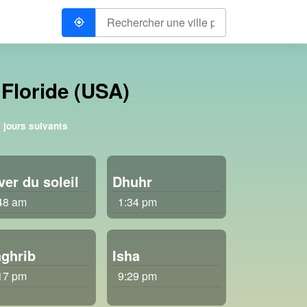
Floride (USA)
 jours suivants
ver du soleil
Dhuhr
48 am
1:34 pm
ghrib
Isha
17 pm
9:29 pm