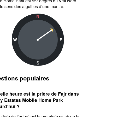
e Home Park est 55° degrés du Vrai Nord
le sens des aiguilles d’une montre.
N
W
E
S
stions populaires
elle heure est la prière de Fajr dans
y Estates Mobile Home Park
urd’hui ?
(prière de l’aube) est la première salah de la