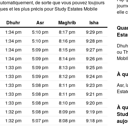
r automatiquement, de sorte que vous pouvez toujours
journ
iques et les plus précis pour Study Estates Mobile
elle 
Dhuhr
Asr
Maghrib
Isha
Quan
1:34 pm
5:10 pm
8:17 pm
9:29 pm
Esta
1:34 pm
5:10 pm
8:16 pm
9:28 pm
Dhuhr
1:34 pm
5:09 pm
8:15 pm
9:27 pm
ou Th
Mobil
1:34 pm
5:09 pm
8:14 pm
9:26 pm
1:33 pm
5:09 pm
8:13 pm
9:25 pm
À qu
1:33 pm
5:09 pm
8:12 pm
9:24 pm
1:33 pm
5:08 pm
8:11 pm
9:23 pm
Asr, 
Estat
1:33 pm
5:08 pm
8:11 pm
9:21 pm
1:33 pm
5:08 pm
8:10 pm
9:20 pm
À qu
1:32 pm
5:08 pm
8:09 pm
9:19 pm
Stud
1:32 pm
5:07 pm
8:08 pm
9:18 pm
aujo