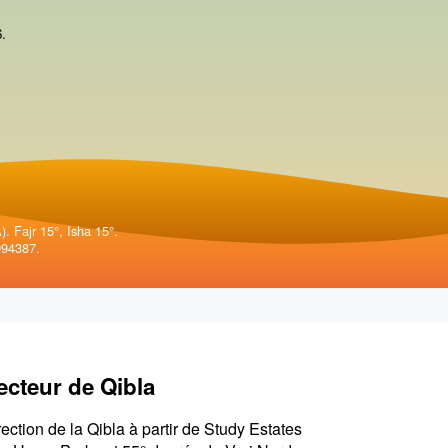
6
.
. Fajr 15°, Isha 15°.
994387.
ecteur de Qibla
rection de la Qibla à partir de Study Estates