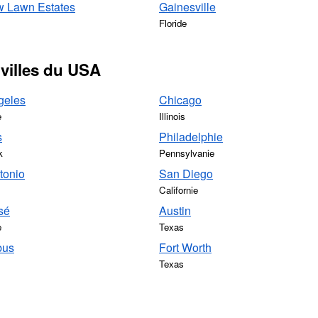
 Lawn Estates
Gainesville
Floride
 villes du USA
geles
Chicago
e
Illinois
s
Philadelphie
k
Pennsylvanie
tonio
San Diego
Californie
sé
Austin
e
Texas
bus
Fort Worth
Texas