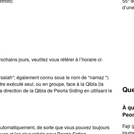
ethod):
55° d
d’une
m
chains jours, veuillez vous référer à l’horaire ci-
u "salah"; également connu sous le nom de "namaz ")
tre exécuté seul, ou en groupe, face à la Qibla (la
Que
 direction de la Qibla de Peoria Siding en utilisant le
À qu
Peor
Fajr 
r automatiquement, de sorte que vous pouvez toujours
journ
ques et les plus précis pour Peoria Siding.