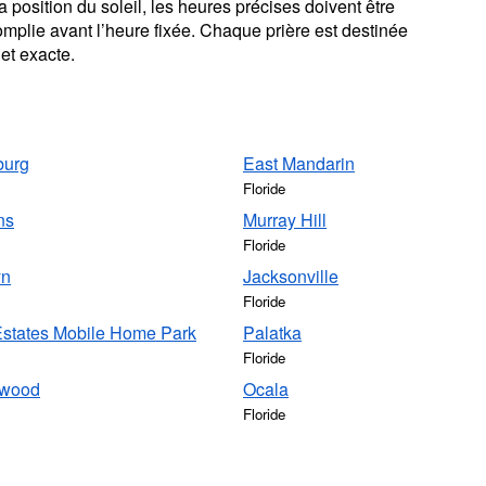
 position du soleil, les heures précises doivent être
omplie avant l’heure fixée. Chaque prière est destinée
et exacte.
g
burg
East Mandarin
Floride
ns
Murray Hill
Floride
yn
Jacksonville
Floride
Estates Mobile Home Park
Palatka
Floride
swood
Ocala
Floride