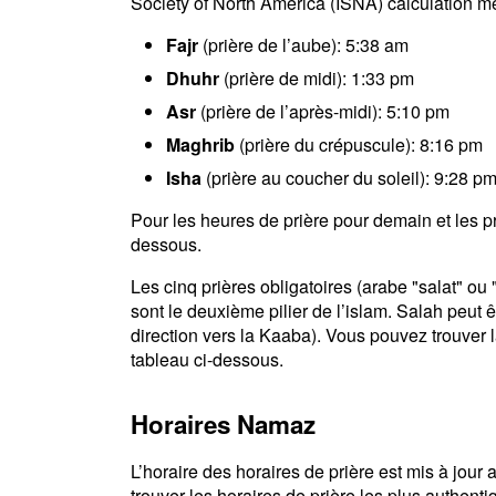
Society of North America (ISNA) calculation m
Fajr
(prière de l’aube): 5:38 am
Dhuhr
(prière de midi): 1:33 pm
Asr
(prière de l’après-midi): 5:10 pm
Maghrib
(prière du crépuscule): 8:16 pm
Isha
(prière au coucher du soleil): 9:28 p
Pour les heures de prière pour demain et les pro
dessous.
Les cinq prières obligatoires (arabe "salat" o
sont le deuxième pilier de l’islam. Salah peut ê
direction vers la Kaaba). Vous pouvez trouver la
tableau ci-dessous.
Horaires Namaz
L’horaire des horaires de prière est mis à jou
trouver les horaires de prière les plus authenti