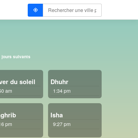
 jours suivants
ver du soleil
Dhuhr
50 am
1:34 pm
ghrib
Isha
16 pm
9:27 pm