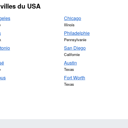
 villes du USA
geles
Chicago
e
Illinois
s
Philadelphie
k
Pennsylvanie
tonio
San Diego
Californie
sé
Austin
e
Texas
bus
Fort Worth
Texas