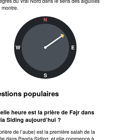
egrés du Vrai Nord dans le sens des aiguilles
 montre.
N
W
E
S
stions populaires
elle heure est la prière de Fajr dans
ia Siding aujourd’hui ?
(prière de l’aube) est la première salah de la
ée dans Peoria Siding, et elle commence à