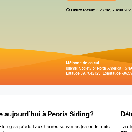
Heure locale:
3 23 pm
,
7 août 202
Méthode de calcul:
Islamic Society of North America (ISNA)
Latitude 39.7042123, Longtitude -86.3
e aujourd’hui à Peoria Siding?
Dét
Siding se produit aux heures suivantes (selon Islamic
La di