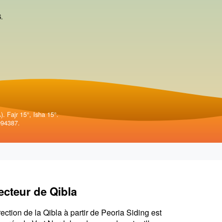
6
.
. Fajr 15°, Isha 15°.
994387.
ecteur de Qibla
rection de la Qibla à partir de Peoria Siding est