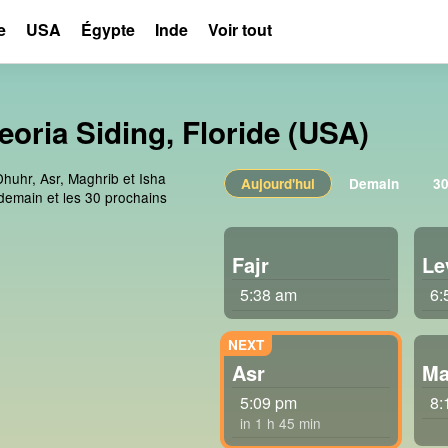
e
USA
Égypte
Inde
Voir tout
oria Siding, Floride (USA)
Dhuhr, Asr, Maghrib et Isha
Aujourd'hui
Demain
30
 demain et les 30 prochains
Fajr
Le
5:38 am
6:
Asr
Ma
5:09 pm
8:
in 1 h 45 min