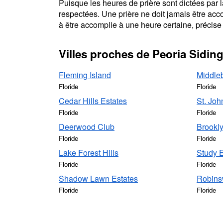
Puisque les heures de prière sont dictées par la
respectées. Une prière ne doit jamais être acc
à être accomplie à une heure certaine, précise 
Villes proches de Peoria Sidin
Fleming Island
Middle
Floride
Floride
Cedar Hills Estates
St. Joh
Floride
Floride
Deerwood Club
Brookl
Floride
Floride
Lake Forest Hills
Study 
Floride
Floride
Shadow Lawn Estates
Robin
Floride
Floride