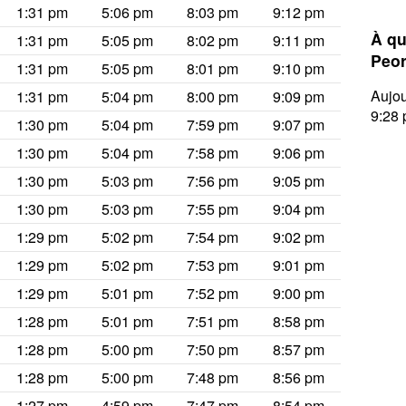
1:31 pm
5:06 pm
8:03 pm
9:12 pm
À qu
1:31 pm
5:05 pm
8:02 pm
9:11 pm
Peor
1:31 pm
5:05 pm
8:01 pm
9:10 pm
Aujou
1:31 pm
5:04 pm
8:00 pm
9:09 pm
9:28 
1:30 pm
5:04 pm
7:59 pm
9:07 pm
1:30 pm
5:04 pm
7:58 pm
9:06 pm
1:30 pm
5:03 pm
7:56 pm
9:05 pm
1:30 pm
5:03 pm
7:55 pm
9:04 pm
1:29 pm
5:02 pm
7:54 pm
9:02 pm
1:29 pm
5:02 pm
7:53 pm
9:01 pm
1:29 pm
5:01 pm
7:52 pm
9:00 pm
1:28 pm
5:01 pm
7:51 pm
8:58 pm
1:28 pm
5:00 pm
7:50 pm
8:57 pm
1:28 pm
5:00 pm
7:48 pm
8:56 pm
1:27 pm
4:59 pm
7:47 pm
8:54 pm