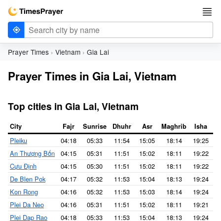
Prayer Times
Vietnam
Gia Lai
Prayer Times in Gia Lai, Vietnam
Top cities in Gia Lai, Vietnam
City
Fajr
Sunrise
Dhuhr
Asr
Maghrib
Isha
Pleiku
04:18
05:33
11:54
15:05
18:14
19:25
An Thượng Bốn
04:15
05:31
11:51
15:02
18:11
19:22
Cựu Định
04:15
05:30
11:51
15:02
18:11
19:22
De Blen Pok
04:17
05:32
11:53
15:04
18:13
19:24
Kon Rong
04:16
05:32
11:53
15:03
18:14
19:24
Plei Da Neo
04:16
05:31
11:51
15:02
18:11
19:21
Plei Dap Rao
04:18
05:33
11:53
15:04
18:13
19:24