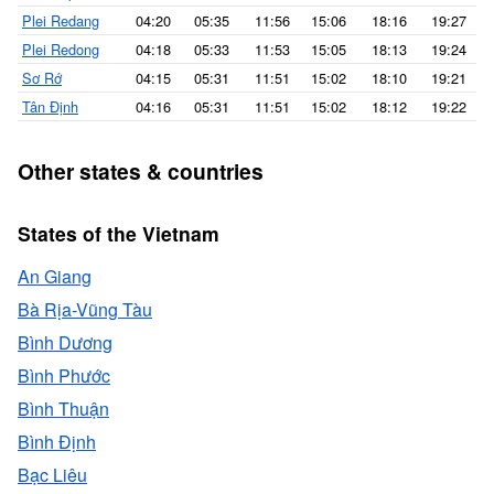
Plei Redang
04:20
05:35
11:56
15:06
18:16
19:27
Plei Redong
04:18
05:33
11:53
15:05
18:13
19:24
Sơ Rớ
04:15
05:31
11:51
15:02
18:10
19:21
Tân Định
04:16
05:31
11:51
15:02
18:12
19:22
Other states & countries
States of the Vietnam
An Giang
Bà Rịa-Vũng Tàu
Bình Dương
Bình Phước
Bình Thuận
Bình Định
Bạc Liêu