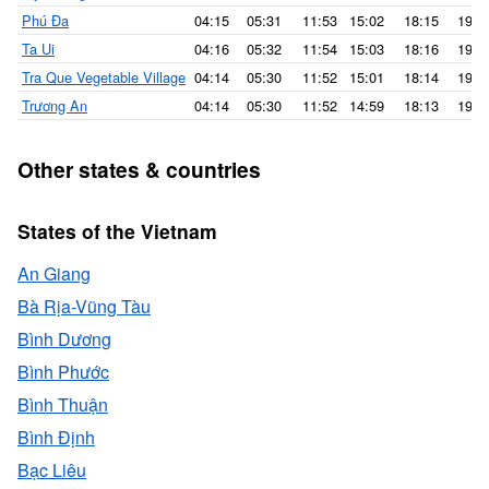
Phú Đa
04:15
05:31
11:53
15:02
18:15
19:2
Ta Ui
04:16
05:32
11:54
15:03
18:16
19:2
Tra Que Vegetable Village
04:14
05:30
11:52
15:01
18:14
19:2
Trương An
04:14
05:30
11:52
14:59
18:13
19:2
Other states & countries
States of the Vietnam
An Giang
Bà Rịa-Vũng Tàu
Bình Dương
Bình Phước
Bình Thuận
Bình Định
Bạc Liêu