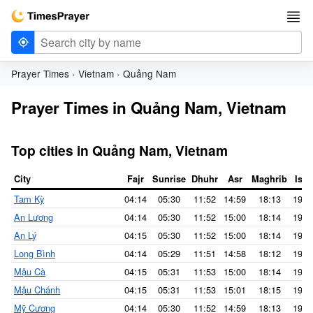
Prayer Times
Vietnam
Quảng Nam
Prayer Times in Quảng Nam, Vietnam
Top cities in Quảng Nam, Vietnam
City
Fajr
Sunrise
Dhuhr
Asr
Maghrib
Isha
Tam Kỳ
04:14
05:30
11:52
14:59
18:13
19:2
An Lương
04:14
05:30
11:52
15:00
18:14
19:2
An Lý
04:15
05:30
11:52
15:00
18:14
19:2
Long Bình
04:14
05:29
11:51
14:58
18:12
19:2
Mậu Cà
04:15
05:31
11:53
15:00
18:14
19:2
Mậu Chánh
04:15
05:31
11:53
15:01
18:15
19:2
Mỹ Cương
04:14
05:30
11:52
14:59
18:13
19:2