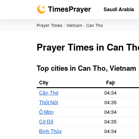
Saudi Arabia
Prayer Times
Vietnam
Can Tho
Prayer Times in Can Th
Top cities in Can Tho, Vietnam
City
Fajr
Cần Thơ
04:34
Thốt Nốt
04:35
Ô Môn
04:34
Cờ Đỏ
04:35
Bình Thủy
04:34