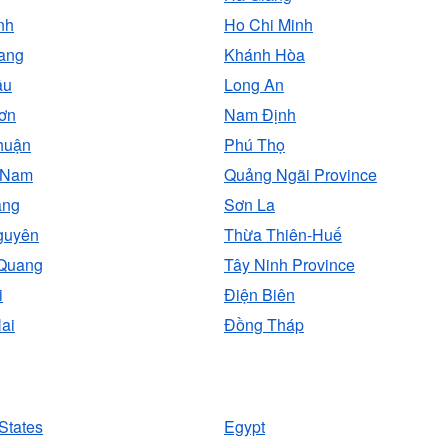
nh
Ho Chi Minh
ang
Khánh Hòa
âu
Long An
ơn
Nam Định
huận
Phú Thọ
 Nam
Quảng Ngãi Province
ăng
Sơn La
guyên
Thừa Thiên-Huế
Quang
Tây Ninh Province
i
Ðiện Biên
ai
Đồng Tháp
States
Egypt