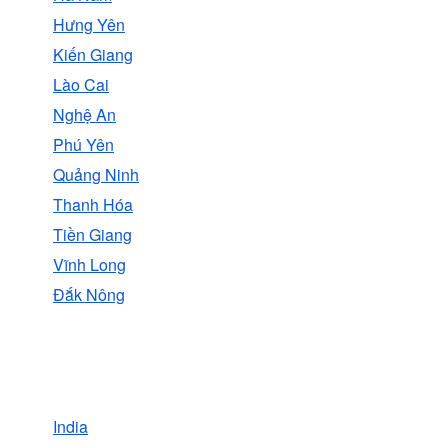
Hưng Yên
Kiến Giang
Lào Cai
Nghệ An
Phú Yên
Quảng Ninh
Thanh Hóa
Tiền Giang
Vĩnh Long
Ðắk Nông
India