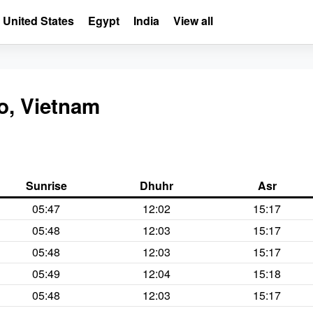
United States
Egypt
India
View all
o, Vietnam
Sunrise
Dhuhr
Asr
05:47
12:02
15:17
05:48
12:03
15:17
05:48
12:03
15:17
05:49
12:04
15:18
05:48
12:03
15:17