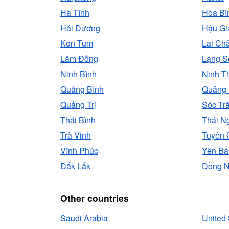
Hà Tĩnh
Hòa Bì
Hải Dương
Hậu Gi
Kon Tum
Lai Ch
Lâm Đồng
Lạng S
Ninh Bình
Ninh T
Quảng Bình
Quảng
Quảng Trị
Sóc Tr
Thái Bình
Thái N
Trà Vinh
Tuyên 
Vĩnh Phúc
Yên Bá
Đắk Lắk
Đồng N
Other countries
Saudi Arabia
United 