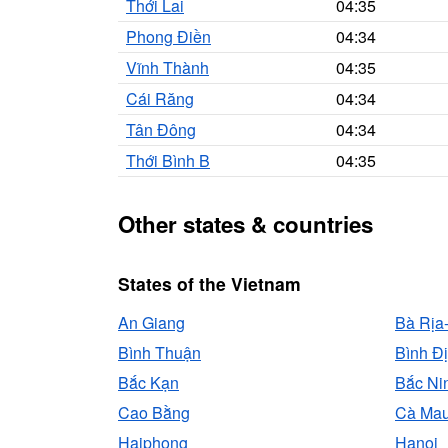
Thới Lai
04:35
Phong Điền
04:34
Vĩnh Thành
04:35
Cái Răng
04:34
Tân Đông
04:34
Thới Bình B
04:35
Other states & countries
States of the Vietnam
An Giang
Bà Rịa
Bình Thuận
Bình Đ
Bắc Kạn
Bắc Ni
Cao Bằng
Cà Ma
Haiphong
Hanoi