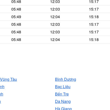
05:48
12:03
15:17
05:48
12:03
15:17
05:49
12:04
15:18
05:48
12:03
15:17
05:48
12:03
15:17
05:48
12:04
15:18
-Vũng Tàu
Bình Dương
ịnh
Bạc Liêu
nh
Bến Tre
u
Da Nang
Hà Giang